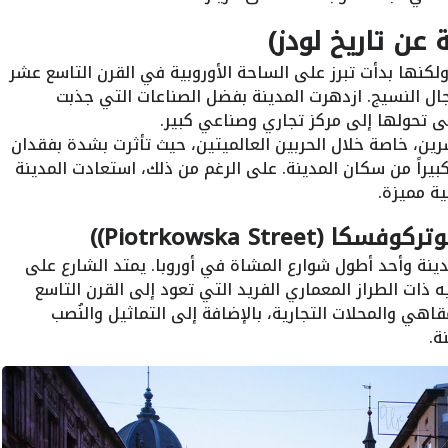
 عن تاريخ لودز)
نها بدأت تبرز على الساحة الأوروبية في القرن التاسع عشر
ل النسيج. ازدهرت المدينة بفضل الصناعات التي جذبت
لى تحولها إلى مركز تجاري وصناعي كبير.
ين، خاصة خلال الحربين العالميتين، حيث تأثرت بشدة بفقدان
بيراً من سكان المدينة. على الرغم من ذلك، استعادت المدينة
ة مميزة.
Piotrkowska Stre))
دينة وأحد أطول شوارع المشاة في أوروبا. يمتد الشارع على
تميز بمبانيه ذات الطراز المعماري الفريد التي تعود إلى القرن التاسع
هي والمحلات التجارية، بالإضافة إلى التماثيل والنُصب
ة.