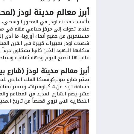
أبرز معالم مدينة لودز (لمحة
تأسست مدينة لودز في العصور الوسطى، ولك
عندما تحولت إلى مركز صناعي مهم في مجا
مستثمرين من جميع أنحاء أوروبا، ما أدى إ
شهدت لودز تغييرات كبيرة في القرن العشر
سكانها اليهود الذين كانوا يشكلون جزءاً ك
عافيتها لتصبح اليوم وجهة ثقافية وسياحي
أبرز معالم مدينة لودز (شارع بيوتركوفسكا (et
يعتبر شارع بيوتركوفسكا القلب النابض للم
مسافة تزيد عن 4 كيلومترات، وي
عشر. يضم الشارع العديد من المطاعم والمقا
التذكارية التي تروي قصصاً من تاريخ المدين