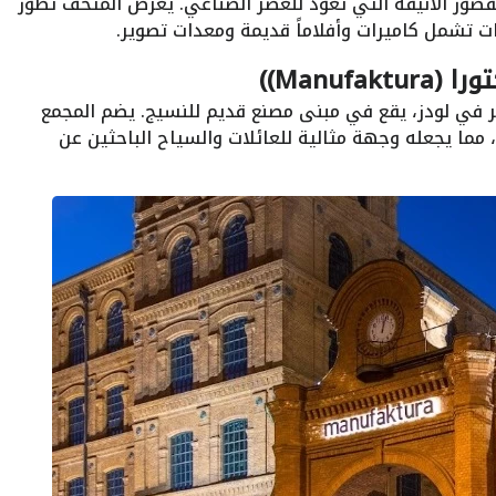
ر (Scheibler Palace)، أحد القصور الأنيقة التي تعود للعصر الصناعي. يعرض المتحف تطور
ات تشمل كاميرات وأفلاماً قديمة ومعدات تصوير.
Manuf))
 في لودز، يقع في مبنى مصنع قديم للنسيج. يضم المجمع
مما يجعله وجهة مثالية للعائلات والسياح الباحثين عن