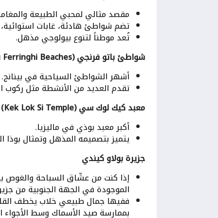
مقصد مثالي لمحبي الطبيعة والمغامر
تضم شواطئ هادئة، غابات استوائية،
تُعد موطناً لتنوع بيولوجي مذهل.
شواطئ باتو فرنجي (Batu Ferringhi Beaches)
أشهر الشواطئ السياحية في بينانج.
تقدم العديد من الأنشطة مثل ركوب الأ
معبد كيك لوك سي (Kek Lok Si Temple)
أكبر معبد بوذي في ماليزيا.
يتميز بتصميمه المذهل وتمثال بوذا ا
جزيرة بولاو كيندي
إذا كنت من عشّاق السباحة والغوص بين
الموجودة في الجهة الجنوبية من جزيرة
ففيها جمال طبيعي خلاب يخطف القلوب،
بممارسة صيد الأسماك وسط الأجواء ال