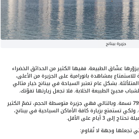
جزيرة بينانج
يزوّرها عشّاق الطبيعة. ففيها الكثير من الحدائق الخضراء
عة للاستمتاع بمشاهدة بانورامية على الجزيرة من الأعلى،
لمتلألئة. بشكل عام تعتبر السياحة في بينانج خيار مثالي
باب محبيّ الطبيعة الخلابة. فلا تجعل زيارتها تفوّتك.
حوالي 795,000 نسمة. وبالتالي فهي جزيرة متوسطة الحجم، تضمّ الكثير
 ولكي تستمتع بزيارة كافة الأماكن السياحية في بينانج،
 3 أيام على الأقل.
ي تجعلها وجهة لا تُقاوم: