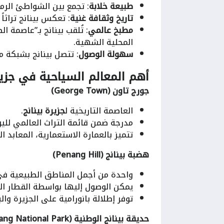
طبيعة خلابة
: تجمع بين الشواطئ الرملي
تاريخ وثقافة غنية
: تعكس بينانج تراثاً 
مطبخ عالمي
: تُلقب بينانج بـ”عاصمة 
المحلية الشهية.
سهولة الوصول
: تتصل بينانج بشبكة م
أهم المعالم السياحية في
جزير
جورج تاون (George Town)
العاصمة التاريخية ل
جزيرة بينانج
.
مدرجة ضمن قائمة التراث العالمي للي
تتميز بالعمارة الاستعمارية، المعابد ا
هضبة بينانج (Penang Hill)
واحدة من أجمل المناطق الطبيعية ف
يمكن الوصول إليها بواسطة القطار الج
توفر إطلالة بانورامية على الجزيرة والب
حديقة بينانج الوطنية (Penang National Park)