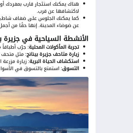
هناك يمكنك استئجار قارب بمفردك أو
لاكتشافها عن قرب.
كما يمكنك الجلوس على ضفاف شاطئ ال
عن ضوضاء المدينة. إنها حقًا من أجمل 
الأنشطة السياحية في
جزيرة ب
تجربة المأكولات المحلية
: جرّب أطباقاً
زيارة متاحف جزيرة بينانج
: مثل متحف ب
استكشاف الحياة البرية
: زيارة مزرعة 
التسوق
: استمتع بالتسوق في الأسواق ا