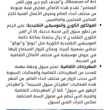
Museum of Art)، و”متحف كيم جي وون للفن
المعاصر”. تقدم هذه الأماكن معارض فنية متنوعة
من مختلف أنحاء العالم وتعرض الأعمال الفنية لكبار
الفنانين المحليين والعالميين.
الفولكلور الكوري والموسيقى التقليدية:
على الرغم
من تطور سيول إلى مدينة حديثة، إلا أن الفن
الكوري التقليدي لا يزال يحتفظ بمكانة خاصة.
الموسيقى التقليدية الكورية مثل “جونغ” و”غوكو”
تحظى بشعبية كبيرة، ويمكن للزوار الاستماع إليها
في عروض موسيقية في مختلف الأماكن الثقافية
في المدينة.
المهرجانات الثقافية:
تعتبر سيول وجهة مهمة
للعديد من المهرجانات الثقافية والفعاليات السنوية
التي تجذب الزوار من مختلف أنحاء العالم. من أشهر
هذه الفعاليات “مهرجان سيول للسينما”، و”مهرجان
الزهور في سيول”. كما أن المهرجانات الثقافية
والفنية التي تُنظم في فصول السنة المختلفة
تعكس التراث الغني لسيول.