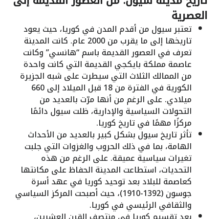
تاريخ مدينة سيول: من العصور القديمة إلى
العصرية
تعتبر سيول من أقدم المدن في كوريا، حيث يعود
تاريخها إلى ما يقرب من 2000 عام. كانت المدينة
تعرف في العصور القديمة باسم “هانسي” وكانت
عاصمة مملكة بايكجي القديمة التي كانت واحدة
من الممالك الثلاث التي سيطرت على شبه الجزيرة
الكورية في الفترة من 18 قبل الميلاد إلى 660
ميلادي. على الرغم من أنها مرّت بالعديد من
التحولات السياسية والإدارية، ظلت سيول دائمًا
مركزًا مهمًا في تاريخ كوريا.
تأثر تاريخ سيول بشكل كبير بالعديد من الأحداث
الهامة، بما في ذلك الحروب والغزوات التي جلبت
تغيرات سياسية عميقة. على الرغم من هذه
التحديات، استطاعت المدينة الحفاظ على مكانتها
كعاصمة للبلاد بعد توحيد كوريا في عهد أسرة
جوسون (1392-1910)، حيث أصبحت المركز السياسي
والثقافي الرئيسي في كوريا.
بعد تقسيم كوريا في منتصف القرن العشرين،