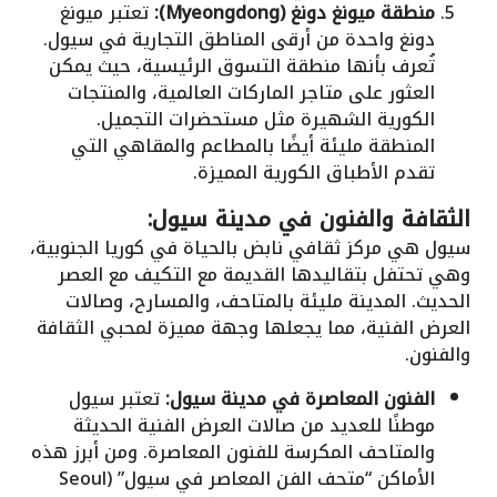
منطقة ميونغ دونغ (Myeongdong):
تعتبر ميونغ
دونغ واحدة من أرقى المناطق التجارية في سيول.
تُعرف بأنها منطقة التسوق الرئيسية، حيث يمكن
العثور على متاجر الماركات العالمية، والمنتجات
الكورية الشهيرة مثل مستحضرات التجميل.
المنطقة مليئة أيضًا بالمطاعم والمقاهي التي
تقدم الأطباق الكورية المميزة.
الثقافة والفنون في مدينة سيول:
سيول هي مركز ثقافي نابض بالحياة في كوريا الجنوبية،
وهي تحتفل بتقاليدها القديمة مع التكيف مع العصر
الحديث. المدينة مليئة بالمتاحف، والمسارح، وصالات
العرض الفنية، مما يجعلها وجهة مميزة لمحبي الثقافة
والفنون.
الفنون المعاصرة في مدينة سيول:
تعتبر سيول
موطنًا للعديد من صالات العرض الفنية الحديثة
والمتاحف المكرسة للفنون المعاصرة. ومن أبرز هذه
الأماكن “متحف الفن المعاصر في سيول” (Seoul