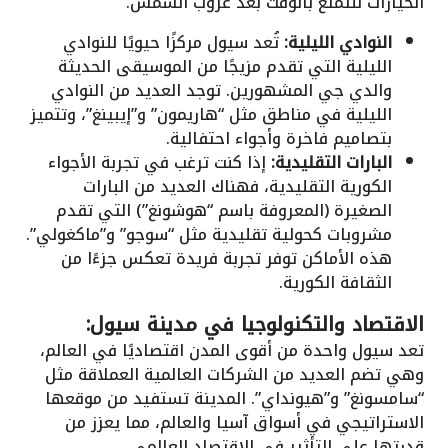
الخيارات للتمتع بالوقت بعد غروب الشمس.
النوادي الليلية:
تُعد سيول مركزًا حيويًا للنوادي
الليلية التي تقدم مزيجًا من الموسيقى الحديثة
والدي جي المشهورين. توجد العديد من النوادي
الليلية في مناطق مثل “هاريمون” و”إيبينغ”، وتتميز
بتصاميم فاخرة وأجواء احتفالية.
البارات التقليدية:
إذا كنت ترغب في تجربة الأجواء
الكورية التقليدية، فهناك العديد من البارات
الصغيرة (المعروفة باسم “هوشونغ”) التي تقدم
مشروبات كحولية تقليدية مثل “سوجو” و”ماكغولي”.
هذه الأماكن توفر تجربة فريدة تعكس جزءًا من
الثقافة الكورية.
الاقتصاد والتكنولوجيا في مدينة سيول:
تعد سيول واحدة من أقوى المدن اقتصاديًا في العالم،
وهي تضم العديد من الشركات العالمية العملاقة مثل
“سامسونغ” و”هيونداي”. المدينة تستفيد من موقعها
الاستراتيجي في أسواق آسيا والعالم، مما يعزز من
قدرتها على التأثير في الاقتصاد العالمي.