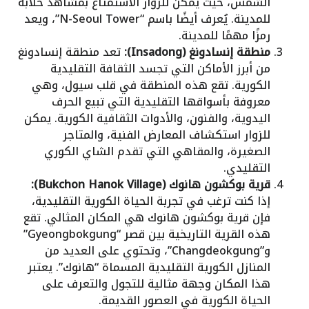
الشمس، حيث يمكن للزوار الاستمتاع بمشاهد خلابة
للمدينة. يُعرف أيضًا باسم “N-Seoul Tower”، ويعد
رمزًا مهمًا للمدينة.
منطقة إنسادونغ (Insadong):
تعد منطقة إنسادونغ
من أبرز الأماكن التي تجسد الثقافة التقليدية
الكورية. تقع هذه المنطقة في قلب سيول، وهي
معروفة بأسواقها التقليدية التي تبيع الحرف
اليدوية، والفنون، والأدوات الثقافية الكورية. يمكن
للزوار استكشاف المعارض الفنية، والمتاجر
الصغيرة، والمقاهي التي تقدم الشاي الكوري
التقليدي.
قرية بوكشون هانوك (Bukchon Hanok Village):
إذا كنت ترغب في تجربة الحياة الكورية التقليدية،
فإن قرية بوكشون هانوك هي المكان المثالي. تقع
هذه القرية التاريخية بين قصر “Gyeongbokgung”
و”Changdeokgung”، وتحتوي على العديد من
المنازل الكورية التقليدية المسماة “هانوك”. يعتبر
هذا المكان وجهة مثالية للتجول والتعرف على
الحياة الكورية في العصور القديمة.