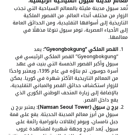
معالم مدينة سيول السياحية الرئيسية:
تُعد سيول مدينة مليئة بالمعالم السياحية التي تجذب
الزوار من مختلف أنحاء العالم. من القصور الملكية
التاريخية إلى أسواقها التقليدية، ومن الحدائق العامة
إلى الأحياء العصرية، توفر سيول تنوعًا مذهلًا في
معالمها.
القصر الملكي “Gyeongbokgung”:
يعد
“Gyeongbokgung” القصر الملكي الرئيسي في
سيول وأكبر القصور الخمسة التي بنيت في عهد
أسرة جوسون. تم بناؤه في عام 1395، ويعتبر واحدًا
من المعالم التاريخية الأكثر شهرة في كوريا. يمكن
للزوار استكشاف حدائق القصر والمباني التقليدية،
بالإضافة إلى زيارة المتحف الوطني الكوري الذي
يقع داخل القصر.
برج ن سيول (Namsan Seoul Tower):
يعتبر برج ن
سيول من أبرز معالم المدينة الحديثة. يقع على قمة
جبل نامسان، ويوفر إطلالات بانورامية رائعة على
سيول. يُعد البرج وجهة شهيرة لمشاهدة غروب