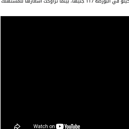
أما بالنسبة للفراخ البلدي، فقد بلغ سعر الكيلو في البورصة 117 جنيهًا، بينما تراوحت أسعارها للمستهلك