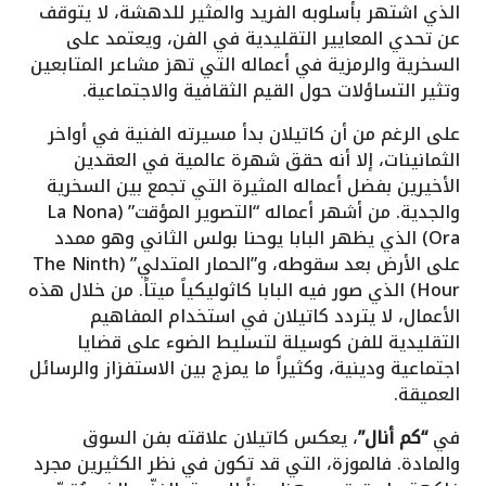
الذي اشتهر بأسلوبه الفريد والمثير للدهشة، لا يتوقف
عن تحدي المعايير التقليدية في الفن، ويعتمد على
السخرية والرمزية في أعماله التي تهز مشاعر المتابعين
وتثير التساؤلات حول القيم الثقافية والاجتماعية.
على الرغم من أن كاتيلان بدأ مسيرته الفنية في أواخر
الثمانينات، إلا أنه حقق شهرة عالمية في العقدين
الأخيرين بفضل أعماله المثيرة التي تجمع بين السخرية
والجدية. من أشهر أعماله “التصوير المؤقت” (La Nona
Ora) الذي يظهر البابا يوحنا بولس الثاني وهو ممدد
على الأرض بعد سقوطه، و”الحمار المتدلي” (The Ninth
Hour) الذي صور فيه البابا كاثوليكياً ميتاً. من خلال هذه
الأعمال، لا يتردد كاتيلان في استخدام المفاهيم
التقليدية للفن كوسيلة لتسليط الضوء على قضايا
اجتماعية ودينية، وكثيراً ما يمزج بين الاستفزاز والرسائل
العميقة.
في
“كم أنال”
، يعكس كاتيلان علاقته بفن السوق
والمادة. فالموزة، التي قد تكون في نظر الكثيرين مجرد