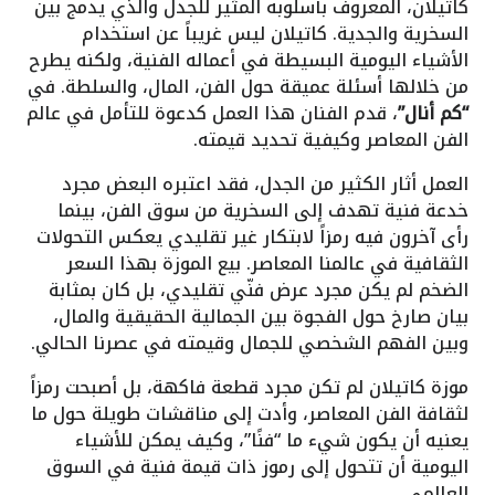
كاتيلان، المعروف بأسلوبه المثير للجدل والذي يدمج بين
السخرية والجدية. كاتيلان ليس غريباً عن استخدام
الأشياء اليومية البسيطة في أعماله الفنية، ولكنه يطرح
من خلالها أسئلة عميقة حول الفن، المال، والسلطة. في
“كم أنال”
، قدم الفنان هذا العمل كدعوة للتأمل في عالم
الفن المعاصر وكيفية تحديد قيمته.
العمل أثار الكثير من الجدل، فقد اعتبره البعض مجرد
خدعة فنية تهدف إلى السخرية من سوق الفن، بينما
رأى آخرون فيه رمزاً لابتكار غير تقليدي يعكس التحولات
الثقافية في عالمنا المعاصر. بيع الموزة بهذا السعر
الضخم لم يكن مجرد عرض فنّي تقليدي، بل كان بمثابة
بيان صارخ حول الفجوة بين الجمالية الحقيقية والمال،
وبين الفهم الشخصي للجمال وقيمته في عصرنا الحالي.
موزة كاتيلان لم تكن مجرد قطعة فاكهة، بل أصبحت رمزاً
لثقافة الفن المعاصر، وأدت إلى مناقشات طويلة حول ما
يعنيه أن يكون شيء ما “فنًا”، وكيف يمكن للأشياء
اليومية أن تتحول إلى رموز ذات قيمة فنية في السوق
العالمي.