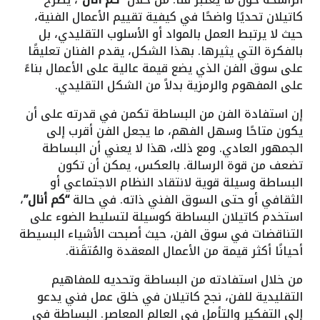
كاتيلان تحديًا واضحًا في كيفية تقييم الأعمال الفنية،
حيث لا يرتبط العمل بالمواد أو الأسلوب التقليدي، بل
بالفكرة التي يثيرها. بهذا الشكل، يقدم الفنان تعليقًا
على سوق الفن الذي يضع قيمة عالية على الأعمال بناءً
على المفهوم والرمزية بدلاً من الشكل التقليدي.
إن استفادة الفن من البساطة تكمن في قدرته على أن
يكون متاحًا وسهل الفهم، ما يجعل الفن أقرب إلى
الجمهور العادي. ومع ذلك، هذا لا يعني أن البساطة
تضعف من قوة الرسالة. بالعكس، يمكن أن تكون
البساطة وسيلة قوية لانتقاد النظام الاجتماعي أو
الثقافي أو حتى السوق الفني ذاته. في حالة
“كم أنال”
،
استخدم كاتيلان البساطة كوسيلة لتسليط الضوء على
التناقضات في سوق الفن، حيث أصبحت الأشياء البسيطة
أحيانًا أكثر قيمة من الأعمال المعقدة والمُتقَنة.
من خلال استفادته من البساطة وتحديه للمفاهيم
التقليدية للفن، نجح كاتيلان في خلق عمل فني يدعو
إلى التفكير والتأمل في العالم المعاصر. البساطة في