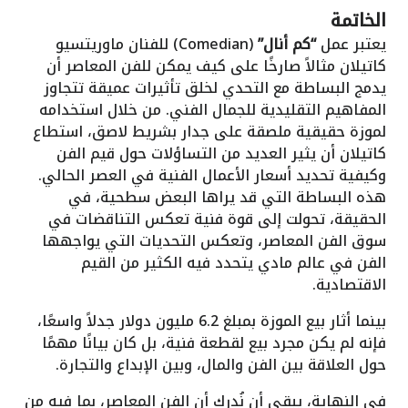
الخاتمة
يعتبر عمل
“كم أنال”
(Comedian) للفنان ماوريتسيو
كاتيلان مثالاً صارخًا على كيف يمكن للفن المعاصر أن
يدمج البساطة مع التحدي لخلق تأثيرات عميقة تتجاوز
المفاهيم التقليدية للجمال الفني. من خلال استخدامه
لموزة حقيقية ملصقة على جدار بشريط لاصق، استطاع
كاتيلان أن يثير العديد من التساؤلات حول قيم الفن
وكيفية تحديد أسعار الأعمال الفنية في العصر الحالي.
هذه البساطة التي قد يراها البعض سطحية، في
الحقيقة، تحولت إلى قوة فنية تعكس التناقضات في
سوق الفن المعاصر، وتعكس التحديات التي يواجهها
الفن في عالم مادي يتحدد فيه الكثير من القيم
الاقتصادية.
بينما أثار بيع الموزة بمبلغ 6.2 مليون دولار جدلاً واسعًا،
فإنه لم يكن مجرد بيع لقطعة فنية، بل كان بيانًا مهمًا
حول العلاقة بين الفن والمال، وبين الإبداع والتجارة.
في النهاية، يبقى أن نُدرك أن الفن المعاصر، بما فيه من