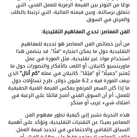
نوعًا من التوتر بين القيمة الرمزية للعمل الفني، التي
تتعلق برسالته، وبين قيمته المالية، التي ترتبط بالطلب
والعرض في السوق.
الفن المعاصر: تحدي المفاهيم التقليدية:
من أبرز خصائص الفن المعاصر هو تحديه للمفاهيم
التقليدية حول ما يمكن اعتباره “فنًا”. قد يتضمن هذا
استخدام مواد غير تقليدية، مثل الموزة في عمل
ماوريتسيو كاتيلان، أو اللعب بالأفكار والتصورات حول ما
يُعتبر “جميلًا” أو “قيّمًا”. كاتيلان في عمله
“كم أنال”
الذي
بيعت الموزة فيه بـ 6.2 مليون دولار، طرح تساؤلات حول
ما إذا كان السعر المرتفع يعكس القيمة الفنية الحقيقية
للعمل، أم أن السوق الفني أصبح قائمًا على الرغبة في
امتلاك شيء غريب أو مبتكر.
هذه التجربة تشير إلى كيفية تطور مفهوم الفن
المعاصر بعيدًا عن التقنيات التقليدية، وتؤكد على أهمية
السياق الثقافي والاجتماعي في تحديد قيمة العمل.
فالفن المعاصر لا يعتمد فقط على مهارة الفنان أو