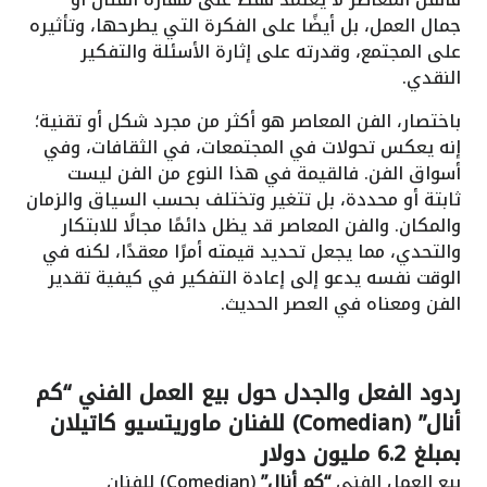
جمال العمل، بل أيضًا على الفكرة التي يطرحها، وتأثيره
على المجتمع، وقدرته على إثارة الأسئلة والتفكير
النقدي.
باختصار، الفن المعاصر هو أكثر من مجرد شكل أو تقنية؛
إنه يعكس تحولات في المجتمعات، في الثقافات، وفي
أسواق الفن. فالقيمة في هذا النوع من الفن ليست
ثابتة أو محددة، بل تتغير وتختلف بحسب السياق والزمان
والمكان. والفن المعاصر قد يظل دائمًا مجالًا للابتكار
والتحدي، مما يجعل تحديد قيمته أمرًا معقدًا، لكنه في
الوقت نفسه يدعو إلى إعادة التفكير في كيفية تقدير
الفن ومعناه في العصر الحديث.
ردود الفعل والجدل حول بيع العمل الفني “كم
أنال” (Comedian) للفنان ماوريتسيو كاتيلان
بمبلغ 6.2 مليون دولار
بيع العمل الفني
“كم أنال”
(Comedian) للفنان