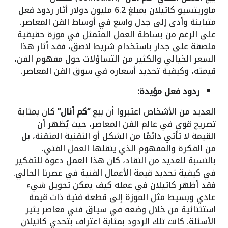
ماوريتسيو كاتيلان بمبلغ 6.2 مليون دولار أثار ردود فعل
متباينة وأدى إلى جدل واسع في أوساط الفن المعاصر.
على الرغم من بساطة العمل المتمثل في موزة حقيقية
ملصقة على جدار باستخدام شريط لاصق، فقد أثار هذا
السعر الخيالي والكثير من التساؤلات حول مفهوم الفن،
قيمته، وكيفية تحديد أسعاره في سوق الفن المعاصر.
ردود فعل مؤيدة:
العديد من الأشخاص اعتبروا أن بيع
“كم أنال”
كان بمثابة
تصريح قوي في عالم الفن المعاصر، حيث يُظهر أن
القيمة لا تأتي دائمًا من الشكل أو التقنية المتقنة، بل
من الفكرة والمفهوم الذي ينقلها العمل الفني.
بالنسبة للعديد من النقاد، كان هذا العمل دعوة للتفكير
في كيفية تحديد قيمة الأعمال الفنية في عصرنا الحالي.
فقد أظهر كاتيلان في عمله كيف يمكن تحويل شيء
عادي وبسيط مثل الموزة إلى قطعة فنية ذات قيمة
استثنائية من خلال وضعه في سياق فني معاصر يثير
الأسئلة. كانت تلك الردود بمثابة اعتراف بتحدي كاتيلان