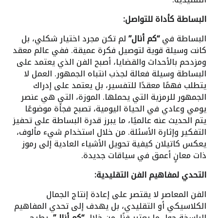
البساطة كأداة للتواصل:
البساطة في
“كم أنال”
لم تكن مجرد اختيار شكلي، بل
كانت وسيلة قوية لتوصيل فكرة عميقة. ففي عالم معقد
ومزدحم بالأحداث والقضايا، أصبح الفن الذي يعتمد على
البساطة وسيلة فعالة لجذب انتباه الجمهور. العمل لا
يتطلب فهمًا معقدًا للتفسير، بل يعتمد على إدراك
الجمهور للرمزية التي يحملها. الموزة، التي هي عنصر
يومي وعادي في الحياة اليومية، تصبح فجأة موضوعًا
يتم الحديث عنه عالميًا، ما يبرز قدرة البساطة على تحفيز
التفكير وإثارة الأسئلة. من خلال استخدام شيء مألوف،
يعكس كاتيلان كيفية تحويل الأشياء العادية إلى رموز
ذات معانٍ أعمق في سياقات جديدة.
التحدي لمفاهيم الفن التقليدية:
الفن المعاصر لا يقتصر على إعادة إنتاج الجمال
الكلاسيكي أو التقليدي، بل يهدف إلى تحدي المفاهيم
الراسخة حول ما يعتبر فنًا. من خلال
“كم أنال”
، يطرح