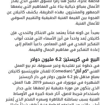
فاكهة عابرة، تصبح هنا رمزاً للسوق الفنّي الذي يُقدّر
الأعمال بمبالغ خيالية بناءً على المفاهيم التي يضعها
الجمهور والمشترون. بهذه الطريقة، يكشف كاتيلان عن
الفجوة بين القيمة الفنية الحقيقية والتقييم السوقي
للأعمال الفنية.
بعيداً عن كونه فناناً يعتمد على الابتكار والتحدي، فإن
كاتيلان يُعد واحداً من أبرز الأسماء التي فتحت أبواب
التفكير النقدي في الفن المعاصر، داعياً العالم إلى
إعادة التفكير في مفاهيم الجمال والقيمة.
البيع في كريستيز: 6.2 مليون دولار
في خطوة غير تقليدية وغير مسبوقة، تم بيع العمل
الفني
“كم أنال”
(Comedian) للفنان ماوريتسيو كاتيلان
بمبلغ مذهل بلغ 6.2 مليون دولار في دار كريستيز
الشهيرة في نيويورك في ديسمبر 2019. هذا العمل،
الذي يتكون من موزة حقيقية تم لصقها على جدار
باستخدام شريط لاصق، أثار ضجة كبيرة في الأوساط
الفنية بسبب بساطته الظاهرة وسعره الضخم الذي يُعتبر
أعلى بكثير من المتوقع لقطعة فنية تُظهر شيئاً عاديًا