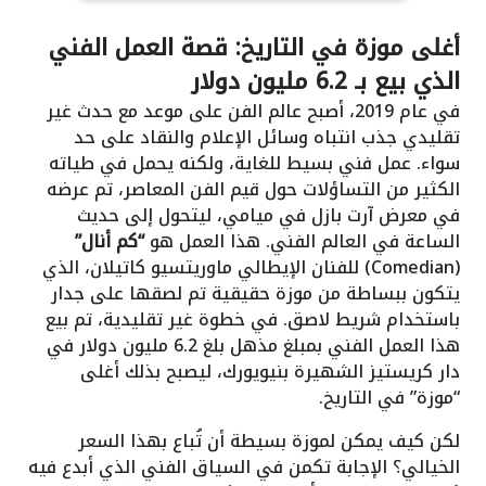
أغلى موزة في التاريخ: قصة العمل الفني
الذي بيع بـ 6.2 مليون دولار
في عام 2019، أصبح عالم الفن على موعد مع حدث غير
تقليدي جذب انتباه وسائل الإعلام والنقاد على حد
سواء. عمل فني بسيط للغاية، ولكنه يحمل في طياته
الكثير من التساؤلات حول قيم الفن المعاصر، تم عرضه
في معرض آرت بازل في ميامي، ليتحول إلى حديث
الساعة في العالم الفني. هذا العمل هو
“كم أنال”
(Comedian) للفنان الإيطالي ماوريتسيو كاتيلان، الذي
يتكون ببساطة من موزة حقيقية تم لصقها على جدار
باستخدام شريط لاصق. في خطوة غير تقليدية، تم بيع
هذا العمل الفني بمبلغ مذهل بلغ 6.2 مليون دولار في
دار كريستيز الشهيرة بنيويورك، ليصبح بذلك أغلى
“موزة” في التاريخ.
لكن كيف يمكن لموزة بسيطة أن تُباع بهذا السعر
الخيالي؟ الإجابة تكمن في السياق الفني الذي أبدع فيه