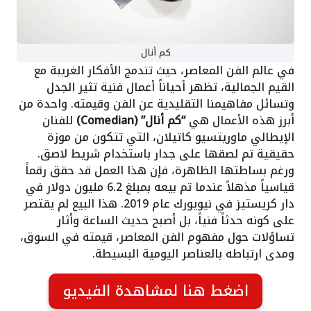
كم أنال
في عالم الفن المعاصر، حيث تندمج الأفكار الغريبة مع
القيم الجمالية، تظهر أحياناً أعمال فنية تثير الجدل
وتسائل مفاهيمنا التقليدية عن الفن وقيمته. واحدة من
أبرز هذه الأعمال هي
“كم أنال” (Comedian)
للفنان
الإيطالي ماوريتسيو كاتيلان، التي تتكون من موزة
حقيقية تم لصقها على جدار باستخدام شريط لاصق.
ورغم بساطتها الظاهرة، فإن هذا العمل قد حقق رقماً
قياسياً مذهلاً عندما تم بيعه بمبلغ 6.2 مليون دولار في
دار كريستيز في نيويورك عام 2019. هذا البيع لم يقتصر
على كونه حدثاً فنياً، بل أصبح حديث الساعة وأثار
تساؤلات حول مفهوم الفن المعاصر، قيمته في السوق،
ومدى ارتباطه بالعناصر اليومية البسيطة.
اضغط هنا لمشاهدة الفيديو