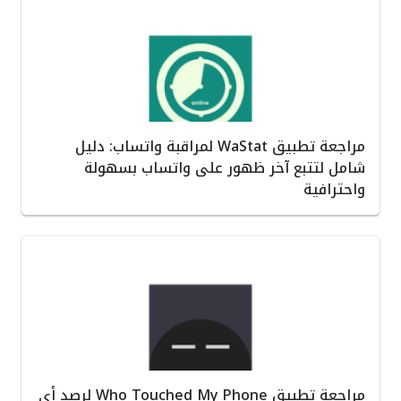
مراجعة تطبيق WaStat لمراقبة واتساب: دليل
شامل لتتبع آخر ظهور على واتساب بسهولة
واحترافية
مراجعة تطبيق Who Touched My Phone لرصد أي