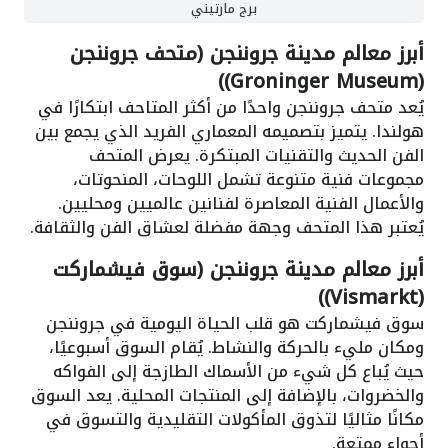
برج مارتيني
أبرز معالم مدينة جروننجن (متحف جروننجن
(Groninger Museum))
يُعد متحف جروننجن واحدًا من أكثر المتاحف ابتكارًا في
هولندا. يتميز بتصميمه المعماري الفريد الذي يجمع بين
الفن الحديث والتقنيات المبتكرة. يعرض المتحف
مجموعات فنية متنوعة تشمل اللوحات، المنحوتات،
والأعمال الفنية المعاصرة لفنانين عالميين ومحليين.
يُعتبر هذا المتحف وجهة مفضلة لعشاق الفن والثقافة.
أبرز معالم مدينة جروننجن (سوق فيشماركت
(Vismarkt))
سوق فيشماركت هو قلب الحياة اليومية في جروننجن
ومكان مليء بالحركة والنشاط. يُقام السوق أسبوعيًا،
حيث يُباع كل شيء من الأسماك الطازجة إلى الفواكه
والخضروات، بالإضافة إلى المنتجات المحلية. يعد السوق
مكانًا مثاليًا لتذوق المأكولات التقليدية والتسوق في
أجواء ممتعة.