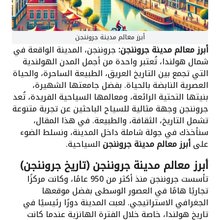
أبرز معالم مدينة جروننجن
أبرز معالم مدينة جروننجن:
جروننجن، المدينة الواقعة في
شمال هولندا، تُعتبر واحدة من أجمل المدن الهولندية
التي تجمع بين التاريخ العريق، الطبيعة الساحرة، والحياة
العصرية النابضة بالحياة. بفضل جامعتها الشهيرة،
بنيتها التحتية الرائعة، ومعالمها السياحية الفريدة، تُعد
جروننجن وجهة مثالية للسياح الباحثين عن تجربة متنوعة
تشمل التاريخ، الثقافة، والطبيعة. في هذا المقال،
سنأخذك في جولة شاملة داخل المدينة، ونسلط الضوء
على
أبرز معالم مدينة جروننجن
السياحية.
أبرز معالم مدينة جروننجن (تاريخ جروننجن)
تأسست جروننجن منذ أكثر من 950 عامًا، وكانت مركزًا
تجاريًا هامًا في العصور الوسطى بفضل موقعها
الجغرافي الاستراتيجي. لعبت المدينة دورًا رئيسيًا في
تاريخ هولندا، خاصة خلال الفترة الهانزية عندما كانت