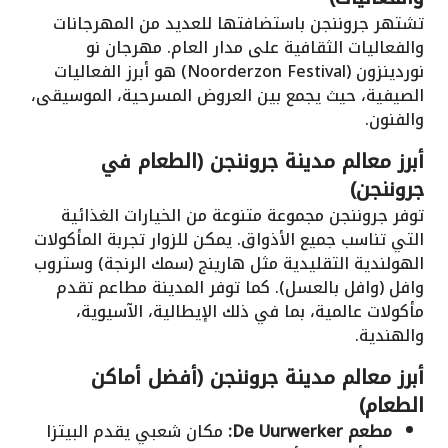
تشتهر جروننجن باستضافتها للعديد من المهرجانات
والفعاليات الثقافية على مدار العام. مهرجان نو
نوردينزون (Noorderzon Festival) هو أبرز الفعاليات
الصيفية، حيث يجمع بين العروض المسرحية، الموسيقى،
والفنون.
أبرز معالم مدينة جروننجن (الطعام في
جروننجن)
توفر جروننجن مجموعة متنوعة من الخيارات الغذائية
التي تناسب جميع الأذواق. يمكن للزوار تجربة المأكولات
الهولندية التقليدية مثل هارينج (سمك الرنجة) وستروب
وافل (وافل بالعسل). كما توفر المدينة مطاعم تقدم
مأكولات عالمية، بما في ذلك الإيطالية، الآسيوية،
والهندية.
أبرز معالم مدينة جروننجن (أفضل أماكن
الطعام)
مطعم De Uurwerker:
مكان شعبي يقدم البيتزا