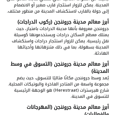
المدينة. يمكن للزوار استئجار قارب صغير أو الانضمام
إلى جولة بالقارب لاستكشاف المدينة من منظور مختلف.
أبرز معالم مدينة جروننجن (ركوب الدراجات)
جروننجن معروفة بأنها مدينة الدراجات بامتياز، حيث
يمتلك معظم السكان دراجات ويستخدمونها كوسيلة
نقل رئيسية. يمكن للزوار استئجار دراجات واستكشاف
المدينة بسهولة، بما في ذلك متنزهاتها وأحيائها
الهادئة.
أبرز معالم مدينة جروننجن (التسوق في وسط
المدينة)
يُعد وسط جروننجن مكانًا مثاليًا للتسوق، حيث يضم
مجموعة واسعة من المتاجر الفاخرة والبوتيكات المحلية.
شارع هيرسترات (Herestraat) هو الوجهة الرئيسية
للتسوق في المدينة.
أبرز معالم مدينة جروننجن (المهرجانات
والفعاليات)