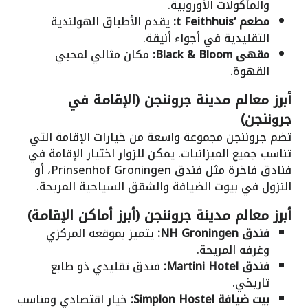
والمأكولات الأوروبية.
مطعم ‘t Feithhuis:
يقدم الأطباق الهولندية
التقليدية في أجواء أنيقة.
مقهى Black & Bloom:
مكان مثالي لمحبي
القهوة.
أبرز معالم مدينة جروننجن (الإقامة في
جروننجن)
تضم جروننجن مجموعة واسعة من خيارات الإقامة التي
تناسب جميع الميزانيات. يمكن للزوار اختيار الإقامة في
فنادق فاخرة مثل فندق Prinsenhof Groningen، أو
النزول في بيوت الضيافة والشقق السياحية المريحة.
أبرز معالم مدينة جروننجن (أبرز أماكن الإقامة)
فندق NH Groningen:
يتميز بموقعه المركزي
وغرفه المريحة.
فندق Martini Hotel:
فندق تقليدي ذو طابع
تاريخي.
بيت ضيافة Simplon Hostel:
خيار اقتصادي ومناسب