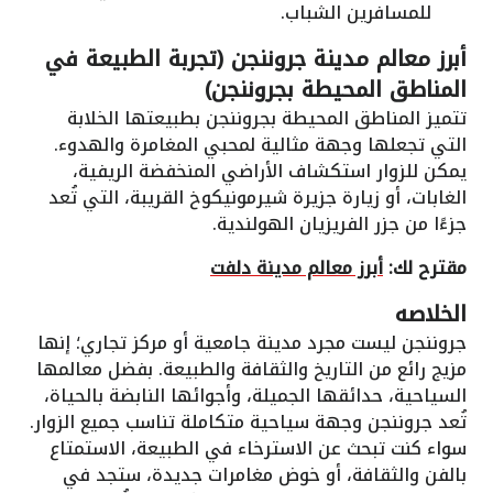
للمسافرين الشباب.
أبرز معالم مدينة جروننجن (تجربة الطبيعة في
المناطق المحيطة بجروننجن)
تتميز المناطق المحيطة بجروننجن بطبيعتها الخلابة
التي تجعلها وجهة مثالية لمحبي المغامرة والهدوء.
يمكن للزوار استكشاف الأراضي المنخفضة الريفية،
الغابات، أو زيارة جزيرة شيرمونيكوخ القريبة، التي تُعد
جزءًا من جزر الفريزيان الهولندية.
مقترح لك:
أبرز معالم مدينة دلفت
الخلاصه
جروننجن ليست مجرد مدينة جامعية أو مركز تجاري؛ إنها
مزيج رائع من التاريخ والثقافة والطبيعة. بفضل معالمها
السياحية، حدائقها الجميلة، وأجوائها النابضة بالحياة،
تُعد جروننجن وجهة سياحية متكاملة تناسب جميع الزوار.
سواء كنت تبحث عن الاسترخاء في الطبيعة، الاستمتاع
بالفن والثقافة، أو خوض مغامرات جديدة، ستجد في