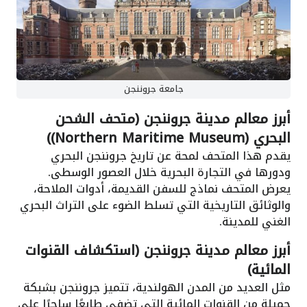
جامعة جروننجن
أبرز معالم مدينة جروننجن (متحف الشحن
البحري (Northern Maritime Museum))
يقدم هذا المتحف لمحة عن تاريخ جروننجن البحري
ودورها في التجارة البحرية خلال العصور الوسطى.
يعرض المتحف نماذج للسفن القديمة، أدوات الملاحة،
والوثائق التاريخية التي تسلط الضوء على التراث البحري
الغني للمدينة.
أبرز معالم مدينة جروننجن (استكشاف القنوات
المائية)
مثل العديد من المدن الهولندية، تتميز جروننجن بشبكة
جميلة من القنوات المائية التي تضفي طابعًا ساحرًا على