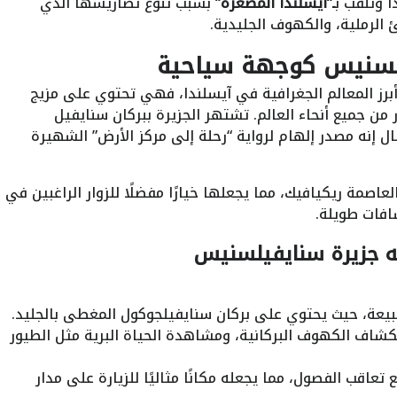
وتُلقب ب
ـ”آيسلندا المصغرة”
بسبب تنوع تضاريسها الذي
 الرملية، والكهوف الجليدية.
يلسنيس كوجهة سياحية
رز المعالم الجغرافية في آيسلندا، فهي تحتوي على مزيج
من جميع أنحاء العالم. تشتهر الجزيرة ببركان سنايفيل
ُقال إنه مصدر إلهام لرواية “رحلة إلى مركز الأرض” الشهيرة
اصمة ريكيافيك، مما يجعلها خيارًا مفضلًا للزوار الراغبين في
فات طويلة.
ه جزيرة سنايفيلسنيس
يعة، حيث يحتوي على بركان سنايفيلجوكول المغطى بالجليد.
ستكشاف الكهوف البركانية، ومشاهدة الحياة البرية مثل الطيور
تعاقب الفصول، مما يجعله مكانًا مثاليًا للزيارة على مدار