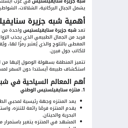
شبه جزيرة سنايفيلسنيس
في غرب آيسلندا 
يشمل الجبال البركانية، الشلالات، الشواطئ
أهمية شبه جزيرة سنايف
تعد
شبه جزيرة سنايفيلسنيس
واحدة من أب
فريد من الجمال الطبيعي الذي يجذب الزوار 
المغطى بالثلوج والذي يُعتبر رمزًا لها، وي
للكاتب جول فيرن.
تتميز المنطقة بسهولة الوصول إليها من الع
استكشاف طبيعة آيسلندا دون السفر لمسا
أهم المعالم السياحية في شب
1. منتزه سنايفيلسنيس الوطني
يعد المنتزه وجهة رئيسية لمحبي الطب
يقدم المنتزه فرصًا رائعة للتنزه، وا
البحرية والحيتان.
المشهد في المنتزه يتغير باستمرار مع 