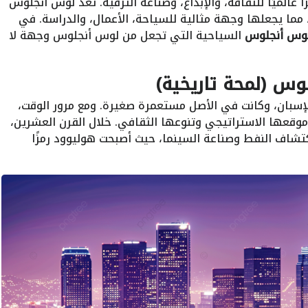
 عالميًا للثقافة، والإبداع، وصناعة الترفيه. تعد لوس أنجلوس
مما يجعلها وجهة مثالية للسياحة، الأعمال، والدراسة. في
 لوس أنجلوس
السياحية التي تجعل من لوس أنجلوس وجهة لا
وس (لمحة تاريخية)
لوس عام 1781 على يد الإسبان، وكانت في الأصل مستعمرة صغيرة. ومع مرور الوقت،
 موقعها الاستراتيجي وتنوعها الثقافي. خلال القرن العشرين،
اف النفط وصناعة السينما، حيث أصبحت هوليوود رمزًا