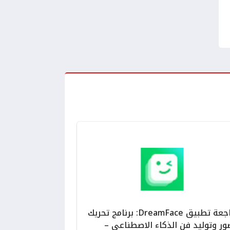
مراجعة تطبيق DreamFace: برنامج تحريك
ور وتوليد فن الذكاء الاصطناعي –