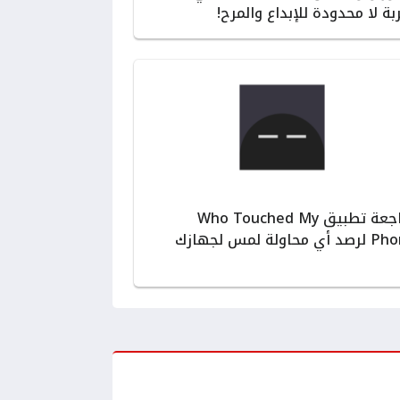
بة لا محدودة للإبداع والمرح!
مراجعة تطبيق Who Touched My
ي محاولة لمس لجهازك