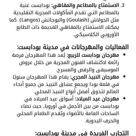
الاستمتاع بالمطاعم والمقاهي:
بودابست غنية
بالمطاعم التي تقدم المأكولات المجرية التقليدية
مثل الجولاش (Goulash) والبوجاتش (Langos). كما
يمكنك الاستمتاع بالمقاهي القديمة ذات الطابع
الأوروبي الكلاسيكي.
الفعاليات والمهرجانات في مدينة بودابست:
مهرجان بودابست للربيع:
يُعد هذا المهرجان فرصة
رائعة لاكتشاف الفنون المجرية من خلال عروض
الموسيقى والرقص والمسرح.
مهرجان النبيذ المجري:
يقام هذا المهرجان سنويًا
في قلعة بودا ويجمع عشاق النبيذ من جميع أنحاء
العالم لتذوق أفضل أنواع النبيذ المحلي.
مهرجان عيد الميلاد:
أسواق عيد الميلاد في
بودابست من بين الأجمل في أوروبا، حيث تضاء
الساحات العامة بالأضواء ويُقدم الطعام المحلي
والحرف اليدوية.
التجارب الفريدة في مدينة بودابست: