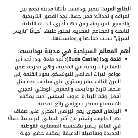
الطابع الفريد:
تتميز بودابست بأنها مدينة تجمع بين
العراقة والحداثة؛ فمن جهة، تجد القصور التاريخية
والجسور المزخرفة، ومن جهة أخرى، الحياة الليلية
النابضة والمطاعم العصرية. يُطلق عليها أحيانًا “باريس
الشرق” بسبب جمالها ورومانسيتها.
أهم المعالم السياحية في مدينة بودابست:
قلعة بودا (Buda Castle):
تُعد قلعة بودا أحد أبرز
المعالم التاريخية في المدينة، وهي مدرجة ضمن
مواقع التراث العالمي لليونسكو. تعود القلعة إلى
القرن الثالث عشر وتحتوي على متاحف عدة مثل
متحف تاريخ بودابست والمعرض الوطني المجري.
أفضل وقت للزيارة: غروب الشمس، حيث يمكنك
الاستمتاع بمنظر بانورامي رائع للمدينة.
البرلمان المجري:
يقع البرلمان المجري على ضفاف
نهر الدانوب، ويُعتبر من أكثر المباني البرلمانية جمالًا
في العالم. يتميز بهندسته المعمارية القوطية
الجديدة وتفاصيله الدقيقة. يمكنك حضور جولة