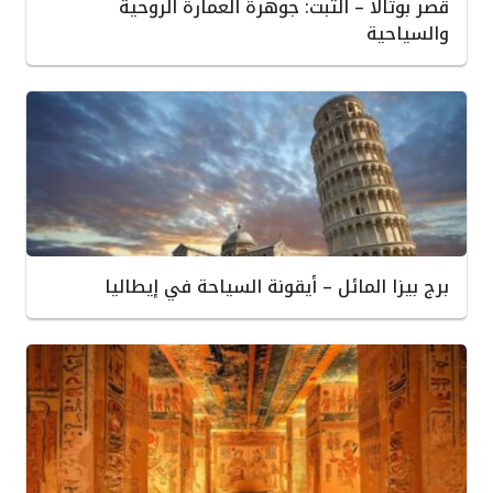
قصر بوتالا – التبت: جوهرة العمارة الروحية
والسياحية
برج بيزا المائل – أيقونة السياحة في إيطاليا