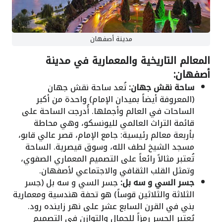
مدينة أصفهان
المعالم التاريخية والمعمارية في مدينة
أصفهان:
ساحة نقش جهان:
تُعد ساحة نقش جهان
(المعروفة أيضاً بميدان الإمام) واحدة من أكبر
الساحات في العالم وأجملها. أُدرجت الساحة على
قائمة التراث العالمي لليونسكو، وهي محاطة
بأربعة معالم رئيسية: جامع الإمام، قصر عالي قابو،
مسجد الشيخ لطف الله، وسوق قيصرية. الساحة
تُعتبر مثالاً رائعاً على التصميم المعماري الصفوي،
وتمثل القلب الثقافي والاجتماعي لأصفهان.
جسر السي و سه بل:
جسر السي و سه بل (جسر
الثلاثة والثلاثين قوساً) هو تحفة هندسية ومعمارية
بني في القرن السابع عشر على نهر زاينده رود.
يُعتبر الجسر رمزاً للجمال والتوازن في التصميم