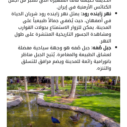
الحديقة كنيسة فانك الشهيرة التي تُعتبر من أجمل
الكنائس الأرمنية في إيران.
نهر زاينده رود:
يمثل نهر زاينده رود شريان الحياة
في أصفهان، حيث يُضفي جمالاً طبيعياً على
المدينة. يمكن للزوار الاستمتاع بجولات القوارب
ومشاهدة الجسور التاريخية المنتشرة على طول
النهر.
جبل صُفه:
جبل صُفه هو وجهة سياحية مفضلة
لعشاق الطبيعة والمغامرة. يُتيح الجبل مناظر
بانورامية رائعة للمدينة ويضم مرافق للتسلق
والتنزه.