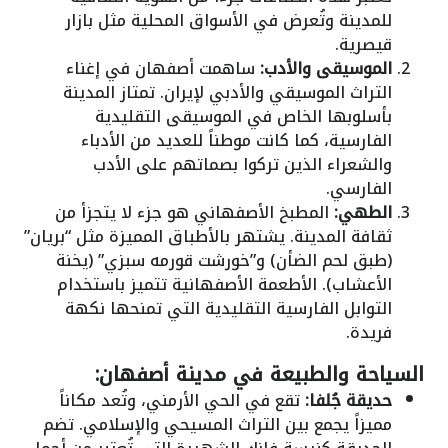
للمدينة وتُعرض في الأسواق المحلية مثل بازار
قيصرية.
الموسيقى والأدب:
ساهمت أصفهان في إغناء
التراث الموسيقي والأدبي لإيران. تمتاز المدينة
بأسلوبها الخاص في الموسيقى التقليدية
الفارسية، كما كانت موطناً للعديد من الأدباء
والشعراء الذين تركوا بصماتهم على الأدب
الفارسي.
الطهي:
المطبخ الأصفهاني هو جزء لا يتجزأ من
ثقافة المدينة. يشتهر بالأطباق المميزة مثل “بريان”
(طبق لحم الضأن) و”خورشت قورمه سبزي” (يخنة
الأعشاب). الأطعمة الأصفهانية تتميز باستخدام
التوابل الفارسية التقليدية التي تمنحها نكهة
فريدة.
السياحة والطبيعة في مدينة أصفهان:
حديقة جُلفا:
تقع في الحي الأرمني، وتُعد مكاناً
مميزاً يجمع بين التراث المسيحي والإسلامي. تضم