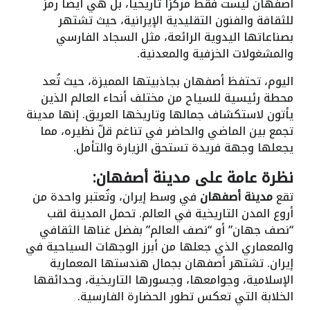
أصفهان ليست فقط مركزاً تاريخياً، بل هي أيضاً رمز
للثقافة والفنون التقليدية الإيرانية، حيث تشتهر
بصناعاتها اليدوية الرائعة، مثل السجاد الفارسي
والمشغولات الخزفية والمعدنية.
اليوم، تحتفظ أصفهان بجاذبيتها المميزة، حيث تُعد
محطة رئيسية للسياح من مختلف أنحاء العالم الذين
يأتون لاستكشاف جمالها وتاريخها العريق. إنها مدينة
تجمع بين الماضي والحاضر في تناغم قلّ نظيره، مما
يجعلها وجهة فريدة تستحق الزيارة والتأمل.
نظرة عامة على مدينة أصفهان:
تقع
مدينة أصفهان
في وسط إيران، وتُعتبر واحدة من
أروع المدن التاريخية في العالم. تحمل المدينة لقب
“نصف جهان” أو “نصف العالم” بفضل غناها الثقافي
والمعماري الذي جعلها من أبرز الوجهات السياحية في
إيران. تشتهر أصفهان بجمال هندستها المعمارية
الإسلامية، وجوامعها، وجسورها التاريخية، وحدائقها
الخلابة التي تعكس تطور الحضارة الفارسية.