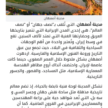
مدينة أصفهان
مدينة أصفهان
، التي تُلقب بـ”نصف جهان” أو “نصف
العالم”، هي إحدى المدن الإيرانية التي تتميز بتاريخها
العريق وحضارتها الغنية التي تمتد لآلاف السنين. تقع
في وسط إيران، وتُعتبر واحدة من أهم الوجهات
السياحية والثقافية في البلاد، حيث تجمع بين عبق
التاريخ وروعة الفنون الإسلامية والفارسية. ازدهرت
أصفهان بشكل ملحوظ خلال العصر الصفوي، حينما كانت
عاصمة لإيران، واحتضنت آنذاك أروع مظاهر الهندسة
المعمارية الإسلامية، مثل المساجد، والقصور، والجسور
التاريخية.
تشكل المدينة لوحة فنية نابضة بالحياة، إذ تضم معالم
تاريخية مذهلة مثل ساحة نقش جهان وجسر السي و
سه بل، التي تُعد شواهد حية على براعة المهندسين
والمعماريين الإيرانيين في القرون الماضية. كما أن