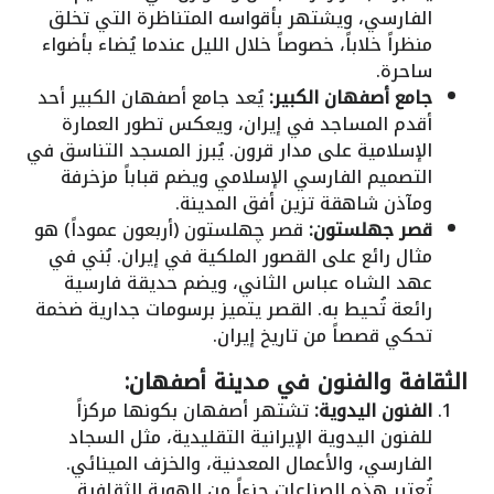
الفارسي، ويشتهر بأقواسه المتناظرة التي تخلق
منظراً خلاباً، خصوصاً خلال الليل عندما يُضاء بأضواء
ساحرة.
جامع أصفهان الكبير:
يُعد جامع أصفهان الكبير أحد
أقدم المساجد في إيران، ويعكس تطور العمارة
الإسلامية على مدار قرون. يُبرز المسجد التناسق في
التصميم الفارسي الإسلامي ويضم قباباً مزخرفة
ومآذن شاهقة تزين أفق المدينة.
قصر جهلستون:
قصر چهلستون (أربعون عموداً) هو
مثال رائع على القصور الملكية في إيران. بُني في
عهد الشاه عباس الثاني، ويضم حديقة فارسية
رائعة تُحيط به. القصر يتميز برسومات جدارية ضخمة
تحكي قصصاً من تاريخ إيران.
الثقافة والفنون في مدينة أصفهان:
الفنون اليدوية:
تشتهر أصفهان بكونها مركزاً
للفنون اليدوية الإيرانية التقليدية، مثل السجاد
الفارسي، والأعمال المعدنية، والخزف المينائي.
تُعتبر هذه الصناعات جزءاً من الهوية الثقافية