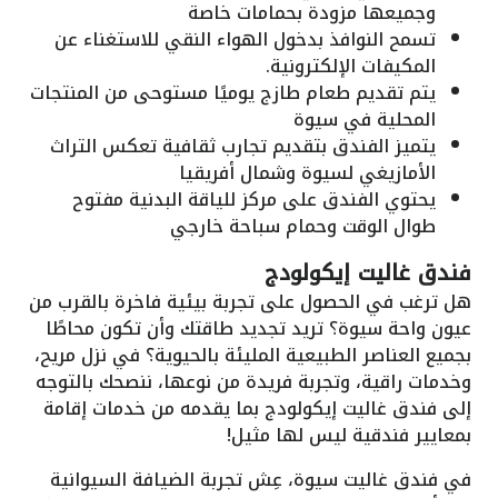
وجميعها مزودة بحمامات خاصة
تسمح النوافذ بدخول الهواء النقي للاستغناء عن
المكيفات الإلكترونية.
يتم تقديم طعام طازج يوميًا مستوحى من المنتجات
المحلية في سيوة
يتميز الفندق بتقديم تجارب ثقافية تعكس التراث
الأمازيغي لسيوة وشمال أفريقيا
يحتوي الفندق على مركز للياقة البدنية مفتوح
طوال الوقت وحمام سباحة خارجي
فندق غاليت إيكولودج
هل ترغب في الحصول على تجربة بيئية فاخرة بالقرب من
عيون واحة سيوة؟ تريد تجديد طاقتك وأن تكون محاطًا
بجميع العناصر الطبيعية المليئة بالحيوية؟ في نزل مريح،
وخدمات راقية، وتجربة فريدة من نوعها، ننصحك بالتوجه
إلى فندق غاليت إيكولودج بما يقدمه من خدمات إقامة
بمعايير فندقية ليس لها مثيل!
في فندق غاليت سيوة، عِش تجربة الضيافة السيوانية