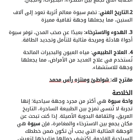
2.التاريخ الغني
: تضم سيوة معالم أثرية تعود إلى آلاف
السنين، مما يجعلها وجهة ثقافية مميزة
3. الهدوء والاسترخاء:
بعيدًا عن صخب المدن، توفر سيوة
أجواءً هادئة ومريحة مثالية للتأمل وتجديد الطاقة.
4. العلاج الطبيعي
: مياه العيون والبحيرات المالحة
تُستخدم في علاج العديد من الأمراض، مما يجعلها
وجهة للاستشفاء.
مقترح لك:
شواطئ ومنتزه رأس محمد
الخلاصة
واحة سيوة
هي أكثر من مجرد وجهة سياحية؛ إنها
تجربة لا تُنسى تمزج بين الطبيعة الساحرة، التاريخ
العريق، والثقافة البدوية الأصيلة. إذا كنت تبحث عن
مكان يجمع بين الاسترخاء والمغامرة، فإن
سيوة
هي
الوجهة المثالية التي يجب أن تكون ضمن خططك
السياحية القادمة. اكتشف جمالها وتاريخها لتعيش