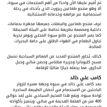
ثم أُقيم عليها الآن واحدًا من أهم المنتجعات في سيوة،
ألا وهو منتجع طغاغين ريزورت الذي يأخذك في رحلة
استجمامية عبر مرافقه وخدماته الاستثنائية.
غرف منتجع طغاغين والبنغلات جميعها مجهزة بحمامات
داخلية ومصممة بطريقة تحافظ على البيئة المحيطة؛
كما يعبر المنتجع عن طابع سيوة المحلي ويوفر تجربة
تناول الطعام في الهواء الطلق على حافة البحيرات
المالحة.
كذلك، يُجاور المنتجع العديد من المعالم السياحية تشمل
مسبح كليوباترا وجزيرة فطناس وحصن شالي وجبل
الدكرور، مما يجعله خيارًا مثاليًا للإقامة.
كامب علي خالد
يعد كامب علي خالد في سيوة وجهة مميزة للزوار
الباحثين عن الاستجمام في أحضان الطبيعة الساحرة
لواحة سيوة. ويقع هذا المخيم السياحي على بُعد حوالي
400 متر من القلعة القديمة في شالي، ويتميز بأكواخه
المصنوعة من مواد البيئة والمزينة بطابع بدائي يعكس