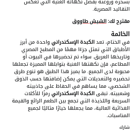
بسحره وروعته بفضل نكهاته الغنية التي تعكس
التقاليد المصرية.
مقترح لك:
الشيش طاووق
الخاتمة
في الختام، تعد
الكبدة الإسكندراني
واحدة من أبرز
الأطباق التي تمثل جزءًا مهمًا من المطبخ المصري
وتاريخها العريق. سواء تم تحضيرها في البيوت أو
المطاعم، فإن نكهتها الغنية بتوابلها المميزة تجعلها
محبوبة لدى الجميع. ما يميز هذا الطبق هو تنوع طرق
تحضيره والتعديلات التي يمكن إضافتها حسب الذوق
الشخصي، مما يساهم في الحفاظ على جاذبيته
وشعبيته. تبقى
الكبدة الإسكندراني
رمزًا للأكلات
السريعة واللذيذة التي تجمع بين الطعم الرائع والقيمة
الغذائية العالية، مما يجعلها خيارًا مثاليًا لجميع
المناسبات.
شارك