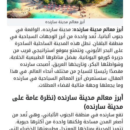
أبرز معالم مدينة سارنده
أبرز معالم مدينة سارنده:
مدينة سارنده، الواقعة في
جنوب ألبانيا، تُعد واحدة من أبرز الوجهات السياحية في
منطقة البلقان. تطل هذه المدينة الساحلية الساحرة
على البحر الأيوني، وتتمتع بموقع استراتيجي قريب من
جزيرة كورفو اليونانية. بفضل مناظرها الطبيعية الخلابة،
وشواطئها البكر، وتاريخها العريق، أصبحت سارنده
مقصدًا رئيسيًا للسياح من مختلف أنحاء العالم. في هذا
المقال، سنستعرض أبرز المعالم السياحية في سارنده
وما يجعلها وجهة مثالية لقضاء العطلات.
أبرز معالم مدينة سارنده (نظرة عامة على
مدينة سارنده)
تقع سارنده في منطقة الجنوب الألباني، وهي تُعد من
أصغر المدن مساحة ولكنها واحدة من أكثرها حيوية.
تتميز المدينة بمناخها المعتدل وطبيعتها الخضراء التي