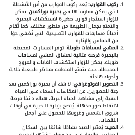
ركوب القوارب:
يُعد ركوب القوارب من أبرز الأنشطة
التي يمكن ممارستها في
بحيرة بوراكمين
. يمكن
للزوار استئجار قوارب صغيرة لاستكشاف البحيرة
والتمتع بجمال الطبيعة من منظور مختلف. كما تُقام
أحيانًا مسابقات للقوارب التقليدية التي تُضفي جوًا
من الحماس والإثارة.
المشي لمسافات طويلة:
توفر المسارات المحيطة
بالبحيرة فرصة مثالية لعشاق المشي لمسافات
طويلة. يمكن للزوار استكشاف الغابات والمروج
المحيطة، حيث تتمتع المنطقة بمناظر طبيعية خلابة
وأجواء هادئة.
التصوير الفوتوغرافي:
لا شك أن بحيرة بوراكمين تعد
جنة للمصورين. من انعكاسات السماء على المياه
النقية إلى مشاهد الحياة البرية، هناك دائمًا فرصة
لالتقاط صور مذهلة. يُنصح بزيارة البحيرة في أوقات
شروق الشمس وغروبها للحصول على أجمل
اللقطات.
الصيد:
يُعتبر الصيد نشاطًا شائعًا بين السكان
المحليين والزوار على حد سواء. تشتهر البحيرة