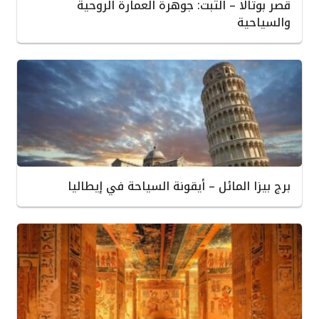
قصر بوتالا – التبت: جوهرة العمارة الروحية
والسياحية
برج بيزا المائل – أيقونة السياحة في إيطاليا