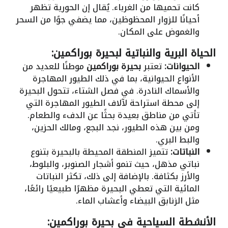
كانت تحميها من الغرباء. يُقال إن الحورية تظهر
أحيانًا للزوار المحظوظين، مما يضفي جوًا من السحر
والغموض على المكان.
الحياة البرية والنباتية لبحيرة بوراكمين:
الحيوانات:
تعتبر
بحيرة بوراكمين
موطنًا للعديد من
الأنواع الحيوانية، بما في ذلك الطيور المهاجرة
والأسماك النادرة. في فصل الشتاء، تتحول البحيرة
إلى محطة استراحة لآلاف الطيور المهاجرة التي
تأتي من مناطق بعيدة بحثًا عن الدفء والطعام.
ومن بين هذه الطيور، نجد البجع، ومالك الحزين،
والبط البري.
النباتات:
تتميز المنطقة المحيطة بالبحيرة بتنوع
نباتي مذهل، حيث تنمو أشجار الصنوبر، والبلوط،
والأرز بكثافة. بالإضافة إلى ذلك، تكثر النباتات
المائية التي تعطي البحيرة مظهرًا طبيعيًا رائعًا،
مثل الزنابق البيضاء وأعشاب الماء.
الأنشطة السياحية في بحيرة بوراكمين: