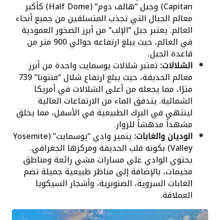
Capitan) وجبل “هالف دوم” (Half Dome) كأكبر
معالم الجبال التي تجذب المتسلقين من جميع أنحاء
العالم. يعتبر جبل “الإلب” من أبرز الصخور العمودية
في العالم، حيث يبلغ ارتفاعه حوالي 900 متر من
قاعدة الجبل.
الشلالات:
تعتبر شلالات يوسمايت واحدة من أبرز
معالم الحديقة، حيث يبلغ ارتفاع شلال “فنتونا” 739
مترًا، مما يجعله من أعلى الشلالات في أمريكا
الشمالية. يتدفق الماء من الارتفاعات العالية
لينتهي في البرك الطبيعية في الأسفل، مما يخلق
مشهداً مدهشاً للزوار.
الوديان والغابات:
يتميز وادي “يوسمايت” (Yosemite
Valley) بكونه قلب الحديقة ومركزها الجغرافي.
يحتوي الوادي على مسارات مشي رائعة ومناطق
مخيمات، بالإضافة إلى مناظر طبيعية جميلة تضم
الغابات السروية، الصنوبرية، وأشجار السيكويا
العملاقة.