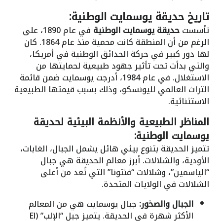
تاريخ حديقة يوسمايت الوطنية:
تأسست
حديقة يوسمايت الوطنية
في عام 1890، على
الرغم من أن المنطقة كانت محمية منذ عام 1864. كان
لها دور كبير في حركة الحدائق الوطنية في أمريكا،
والتي بدأت تحت تأثير جهود طبيعية لحمايتها من
الاستغلال. في عام 1984، أدرجت يوسمايت ضمن قائمة
التراث العالمي لليونسكو، وذلك بسبب قيمتها الطبيعية
الاستثنائية.
المناظر الطبيعية والأنظمة البيئية لحديقة
يوسمايت الوطنية:
تتميز الحديقة بتنوع بيئي هائل يشمل الجبال، الغابات،
الأودية، والشلالات. أبرز معالم الحديقة هي جبال
“الياسمين”، وشلالات “فنتونا” التي تُعد من أعلى
الشلالات في الولايات المتحدة.
الجبال والصخور:
جبال يوسمايت هي من المعالم
الأكثر شهرة في الحديقة. يتميز جبل “الإلب” (El