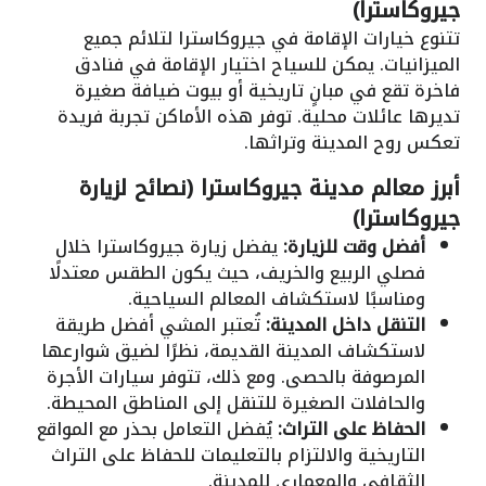
جيروكاسترا)
تتنوع خيارات الإقامة في جيروكاسترا لتلائم جميع
الميزانيات. يمكن للسياح اختيار الإقامة في فنادق
فاخرة تقع في مبانٍ تاريخية أو بيوت ضيافة صغيرة
تديرها عائلات محلية. توفر هذه الأماكن تجربة فريدة
تعكس روح المدينة وتراثها.
أبرز معالم مدينة جيروكاسترا (نصائح لزيارة
جيروكاسترا)
أفضل وقت للزيارة:
يفضل زيارة جيروكاسترا خلال
فصلي الربيع والخريف، حيث يكون الطقس معتدلًا
ومناسبًا لاستكشاف المعالم السياحية.
التنقل داخل المدينة:
تُعتبر المشي أفضل طريقة
لاستكشاف المدينة القديمة، نظرًا لضيق شوارعها
المرصوفة بالحصى. ومع ذلك، تتوفر سيارات الأجرة
والحافلات الصغيرة للتنقل إلى المناطق المحيطة.
الحفاظ على التراث:
يُفضل التعامل بحذر مع المواقع
التاريخية والالتزام بالتعليمات للحفاظ على التراث
الثقافي والمعماري للمدينة.