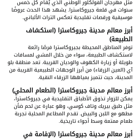
مثل مهرجان الفولكلور الوطني الذي يُقام كل خمس
سنوات في قلعة جيروكاسترا. يشهد هذا الحدث عروضًا
موسيقية ورقصات تقليدية تعكس التراث الألباني.
أبرز معالم مدينة جيروكاسترا (استكشاف
الطبيعة)
توفر المناطق المحيطة بجيروكاسترا فرصًا رائعة
لاستكشاف الطبيعة، سواء من خلال المشي لمسافات
طويلة أو زيارة الكهوف والوديان القريبة. تعد منطقة بلو
آي (العين الزرقاء) من أبرز الوجهات الطبيعية القريبة من
المدينة، حيث تتميز بمياهها الزرقاء النقية.
أبرز معالم مدينة جيروكاسترا (الطعام المحلي)
يمكن للزوار تذوق الأطباق التقليدية في جيروكاسترا،
مثل طبق بيريك وتاف كوسي، وهو عبارة عن لحم ضأن
مطهو مع اللبن والبيض. تقدم المطاعم المحلية تجربة
طعام ممتعة وسط أجواء تاريخية.
أبرز معالم مدينة جيروكاسترا (الإقامة في