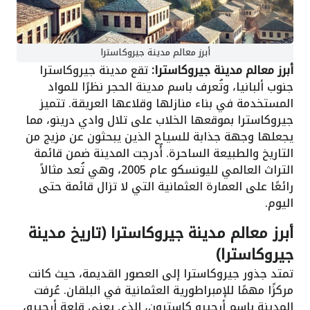
أبرز معالم مدينة جيروكاسترا
أبرز معالم مدينة جيروكاسترا:
تقع مدينة جيروكاسترا
جنوب ألبانيا، وتُعرف باسم مدينة الحجر نظرًا للمواد
المستخدمة في بناء منازلها وقلاعها العريقة. تتميز
جيروكاسترا بموقعها الخلاب على تلال وادي درينو، مما
يجعلها وجهة جذابة للسياح الذين يبحثون عن مزيج من
التاريخ والطبيعة الساحرة. أُدرجت المدينة ضمن قائمة
التراث العالمي لليونسكو عام 2005، وهي تُعد مثالاً
رائعًا على العمارة العثمانية التي لا تزال قائمة حتى
اليوم.
أبرز معالم مدينة جيروكاسترا (تاريخ مدينة
جيروكاسترا)
تمتد جذور جيروكاسترا إلى العصور القديمة، حيث كانت
مركزًا مهمًا للإمبراطورية العثمانية في البلقان. عُرفت
المدينة باسم أرجيرو كاسترون، الذي يعني قلعة أرجيرو،