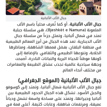
جبال الألب الألبانية
جبال الألب الألبانية
، أو كما تُعرف محلياً باسم الألب
الملعونة (Bjeshkët e Namuna)، هي سلسلة جبلية
تمتد في شمال ألبانيا، وتمثل جزءاً من سلسلة جبال
الألب الدينارية. تعد هذه الجبال من أبرز المعالم الطبيعية
في منطقة البلقان، بفضل قممها الشاهقة، ومناظرها
الخلابة، وتنوعها الطبيعي والثقافي. بالإضافة إلى
كونها موطناً للحياة البرية والنباتات النادرة، أصبحت
وجهة سياحية عالمية تجذب عشاق الطبيعة والمغامرات
من مختلف أنحاء العالم.
جبال الألب الألبانية (الموقع الجغرافي)
تقع جبال الألب الألبانية شمال ألبانيا، وتمتد إلى كوسوفو
والجبل الأسود. تشكل هذه الجبال الحدود الطبيعية بين
ألبانيا وجيرانها، وتمتد على مساحة واسعة تشمل ودياناً
عميقة، ومرتفعات شاهقة، وغابات كثيفة. أعلى قمة في