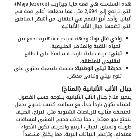
هذه السلسلة هي قمة مايا جيزاريت (Maja Jezercë)،
التي ترتفع إلى 2,694 متر، مما يجعلها أعلى قمة في
ألبانيا وأحد أبرز القمم في البلقان. من أشهر المناطق
التي تضمها جبال الألب الألبانية:
وادي فال بونا:
وجهة سياحية شهيرة تجمع بين
المياه النقية والمناظر الطبيعية.
ثيثي:
قرية جبلية تاريخية تحافظ على الطابع
التقليدي للمنطقة.
حديقة ثيثي الوطنية:
محمية طبيعية تحتوي على
تنوع بيئي ونباتي مذهل.
جبال الألب الألبانية (المناخ)
يتميز مناخ جبال الألب الألبانية بتنوعه حسب الفصول
الشتاء يكون بارداً جداً، مع تساقط كثيف للثلوج يجعل
المنطقة مثالية للرياضات الشتوية مثل التزلج، الصيف
يتمتع بجو معتدل، مما يجذب محبي المشي لمسافات
طويلة وتسلق الجبال، الربيع والخريف تكون الأجواء
معتدلة، وتزدهر النباتات البرية، مما يخلق مشهداً