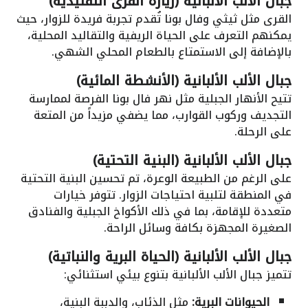
جبال الألب الألبانية (زيارة القرى التقليدية)
القرى مثل ثيثي وفال بونا تُقدم تجربة فريدة للزوار، حيث
يمكنهم التعرف على الحياة الريفية والتقاليد المحلية،
بالإضافة إلى الاستمتاع بالطعام المحلي الشهي.
جبال الألب الألبانية (الأنشطة المائية)
تتيح الأنهار الجبلية مثل نهر فال بونا الفرصة لممارسة
التجديف وركوب القوارب، مما يضفي مزيداً من المتعة
على الرحلة.
جبال الألب الألبانية (البنية التحتية)
على الرغم من الطبيعة الوعرة، تم تحسين البنية التحتية
في المنطقة لتلبية احتياجات الزوار. تتوفر خيارات
متعددة للإقامة، بما في ذلك الأكواخ الجبلية والفنادق
الصغيرة المجهزة بكافة وسائل الراحة.
جبال الألب الألبانية (الحياة البرية والنباتية)
تتميز جبال الألب الألبانية بتنوع بيئي استثنائي:
الحيوانات البرية:
مثل الذئاب، والدببة البنية،