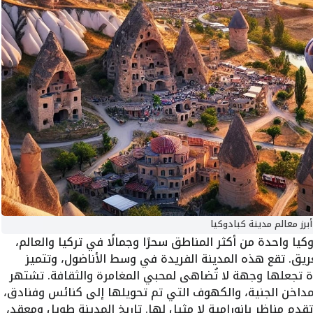
أبرز معالم مدينة كبادوكيا
يا واحدة من أكثر المناطق سحرًا وجمالًا في تركيا والعالم،
عريق. تقع هذه المدينة الفريدة في وسط الأناضول، وتتميز
ة تجعلها وجهة لا تُضاهى لمحبي المغامرة والثقافة. تشتهر
مداخن الجنية، والكهوف التي تم تحويلها إلى كنائس وفنادق،
قدم مناظر بانورامية لا مثيل لها. تاريخ المدينة طويل ومعقد،