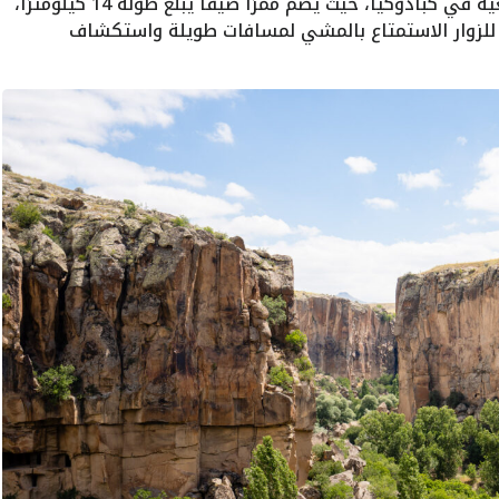
يُعتبر وادي إهلارا من أجمل الأماكن الطبيعية في كبادوكيا، حيث يضم ممرًا ضيقًا يبلغ طوله 14 كيلومترًا،
ن للزوار الاستمتاع بالمشي لمسافات طويلة واستكشاف