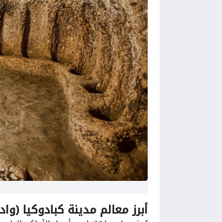
م
أبرز معالم مدينة كبادوكيا (وادي إهلارا (ey