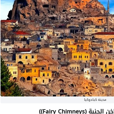
مدينة كبادوكيا
Fairy Chimney))