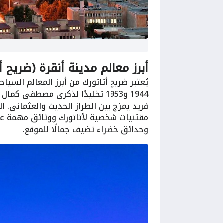
أبرز معالم مدينة أنقرة (ضريح أت
يُعتبر ضريح أتاتورك من أبرز المعالم السياح
1944 و1953 تخليدًا لذكرى مصطفى 
فريد يمزج بين الطراز الحديث والعثماني.
مقتنيات شخصية لأتاتورك ووثائق مهمة عن
وحدائق خضراء تضيف جمالًا للموقع.