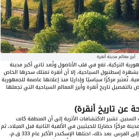
أبرز معالم مدينة أنقرة
رية التركية، تقع في قلب الأناضول وتُعد ثاني أكبر مدينة
 بشهرة إسطنبول السياحية، إلا أن أنقرة تمتلك سحرها الخاص
. تُعتبر مركزًا سياسيًا وإداريًا منذ إعلانها عاصمة للجمهورية
قال، نستعرض بالتفصيل تاريخ أنقرة وأبرز المعالم السياحية التي تجعلها
حة عن تاريخ أنقرة)
 السنين. تشير الاكتشافات الأثرية إلى أن المنطقة كانت
نة مركزًا حضاريًا للحيثيين في الألفية الثانية قبل الميلاد، ثم
أصبحت موطنًا للفريجيين والليديين، وصولًا إلى الفرس. بعد ذلك، احتلها الإسكندر الأكبر عام 333 ق.م،