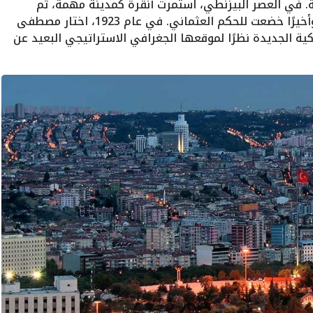
انية. في العصر البيزنطي، استمرت أنقرة كمدينة مهمة، ثم
أصبحت جزءًا من الإمبراطورية السلجوقية، وأخيرًا خضعت للحكم العثماني. في عام 1923، اختار مصطفى
كية الجديدة نظرًا لموقعها الجغرافي الاستراتيجي البعيد عن