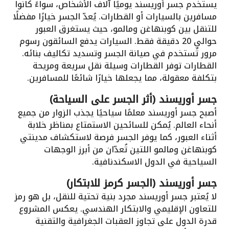
يستخدم جسر أوريسند يوميًا آلاف الأشخاص، سواءً كانوا
مسافرين بالسيارات أو القطارات. يُعدّ الجسر خيارًا مفضلًا
للتنقل بين كوبنهاغن ومالمو، حيث يستغرق العبور
حوالي 20 دقيقة فقط. السيارات يدفع السائقون رسوم
مرور تُستخدم في صيانة الجسر وتسديد تكاليف بنائه.
القطارات توفر القطارات وسيلة نقل سريعة ومريحة
بتكلفة معقولة، مما يجعلها خيارًا شائعًا للمسافرين.
جسر أوريسند (أثر الجسر على السياحة)
أصبح جسر أوريسند معلمًا سياحيًا يجذب الزوار من جميع
أنحاء العالم. يُمكن للسائحين الاستمتاع بمناظر خلابة
أثناء العبور، كما يوفر الجسر فرصة لاستكشاف مدينتي
كوبنهاغن ومالمو اللتين تُعدّان من أبرز الوجهات
السياحية في الدول الاسكندنافية.
جسر أوريسند (الجسر كرمز للابتكار)
لا يُعتبر جسر أوريسند مجرد بنية تحتية للنقل، بل هو رمز
للتعاون الإقليمي والابتكار الهندسي. يعكس المشروع
قدرة الدول على تجاوز العقبات الجغرافية والتقنية