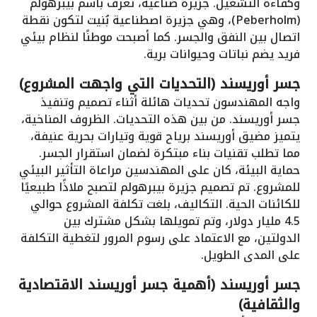
وكفاءة التشغيل. جزيرة صناعية، تُعرف باسم بيبرهولم
(Peberholm)، وهي جزيرة اصطناعية بُنيت لتكون نقطة
اتصال بين النفق والجسر. كما أصبحت موطنًا لنظام بيئي
فريد يضم نباتات وحيوانات برية.
جسر أوريسند (التحديات التي واجهت المشروع)
واجه المهندسون تحديات هائلة أثناء تصميم وتنفيذ
جسر أوريسند. من بين هذه التحديات. الظروف المناخية،
يتميز مضيق أوريسند برياح قوية وتيارات بحرية عنيفة،
مما تطلب تقنيات بناء مبتكرة لضمان استقرار الجسر.
حماية البيئة، كان على المهندسين مراعاة التأثير البيئي
للمشروع. تم تصميم جزيرة بيبرهولم لتصبح ملاذًا طبيعيًا
للكائنات الحية. التكاليف، بلغت تكلفة المشروع حوالي
4.5 مليار دولار، وتم تمويلها بشكل مشترك بين
الدولتين، مع الاعتماد على رسوم المرور لتغطية التكلفة
على المدى الطويل.
جسر أوريسند (أهمية جسر أوريسند الاقتصادية
والثقافية)