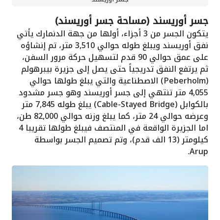
جسر أوريسند (مساحة جسر أوريسند)
يتكون الجسر من 3 أجزاء، أولها من جهة الدنمارك يأتي
نفق أوريسند ويبلغ طوله حوالي 3,510 متر، تم إنشاؤه
على عمق حوالي 90 قدم لتسهيل حركة مرور السفن،
ثم يرتفع النفق تدريجياً حتى يصل إلى جزيرة بيبرهولم
(Peberholm) الاصطناعية والتي يبلغ طولها حوالي
4,055 متر تنتهي إلى جسر أوريسند وهو جسر مشدود
بالكوابل (Cable-Stayed Bridge) يبلغ طوله 7,845 متر
وعرضه حوالي 24 متر، كما يبلغ وزنه حوالي 82,000 طن،
اما الجزيرة الواقعة في المنتصف فيبلغ طولها تقريبا 4
كيلومتر (13 الف قدم)، وتم تصميم الجسر بواسطة
Arup.