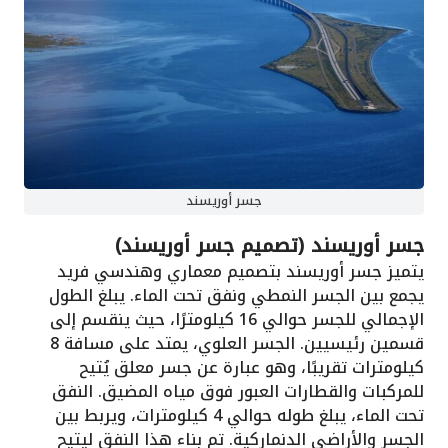
جسر أوريسند
جسر أوريسند (تصميم جسر أوريسند)
يتميز جسر أوريسند بتصميم معماري وهندسي فريد
يجمع بين الجسر النمطي ونفق تحت الماء. يبلغ الطول
الإجمالي للجسر حوالي 16 كيلومترًا، حيث ينقسم إلى
قسمين رئيسيين. الجسر العلوي، يمتد على مسافة 8
كيلومترات تقريبًا، وهو عبارة عن جسر معلق يُتيح
للمركبات والقطارات العبور فوق مياه المضيق. النفق
تحت الماء، يبلغ طوله حوالي 4 كيلومترات، ويربط بين
الجسر والأراضي الدنماركية. تم بناء هذا النفق ليتيح