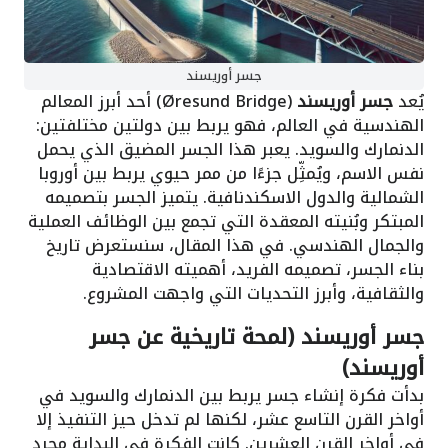
جسر أوريسند
يُعد
جسر أوريسند
(Øresund Bridge) أحد أبرز المعالم
الهندسية في العالم، فهو يربط بين دولتين مختلفتين:
الدنمارك والسويد. يعبر هذا الجسر المضيق الذي يحمل
نفس الاسم، ويُمثِّل جزءًا من ممر حيوي يربط بين أوروبا
الشمالية والدول الاسكندنافية. يتميز الجسر بتصميمه
المبتكر وبُنيته المعقدة التي تجمع بين الوظائف العملية
والجمال الهندسي. في هذا المقال، سنستعرض تاريخ
بناء الجسر، تصميمه الفريد، أهميته الاقتصادية
والثقافية، وأبرز التحديات التي واجهت المشروع.
جسر أوريسند (لمحة تاريخية عن جسر
أوريسند)
بدأت فكرة إنشاء جسر يربط بين الدنمارك والسويد في
أواخر القرن التاسع عشر، لكنها لم تدخل حيز التنفيذ إلا
في أواخر القرن العشرين. كانت الفكرة في البداية مجرد