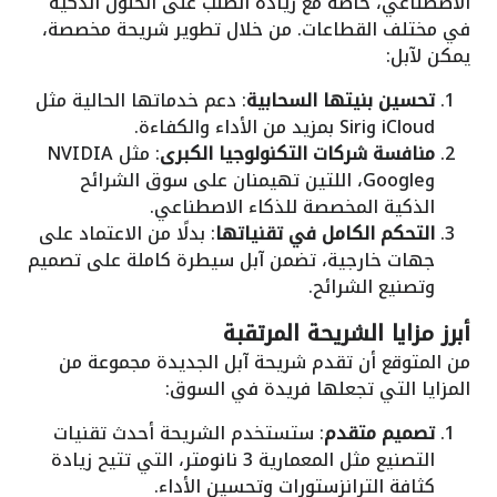
الاصطناعي، خاصة مع زيادة الطلب على الحلول الذكية
في مختلف القطاعات. من خلال تطوير شريحة مخصصة،
يمكن لآبل:
تحسين بنيتها السحابية
: دعم خدماتها الحالية مثل
iCloud وSiri بمزيد من الأداء والكفاءة.
منافسة شركات التكنولوجيا الكبرى
: مثل NVIDIA
وGoogle، اللتين تهيمنان على سوق الشرائح
الذكية المخصصة للذكاء الاصطناعي.
التحكم الكامل في تقنياتها
: بدلًا من الاعتماد على
جهات خارجية، تضمن آبل سيطرة كاملة على تصميم
وتصنيع الشرائح.
أبرز مزايا الشريحة المرتقبة
من المتوقع أن تقدم شريحة آبل الجديدة مجموعة من
المزايا التي تجعلها فريدة في السوق:
تصميم متقدم
: ستستخدم الشريحة أحدث تقنيات
التصنيع مثل المعمارية 3 نانومتر، التي تتيح زيادة
كثافة الترانزستورات وتحسين الأداء.