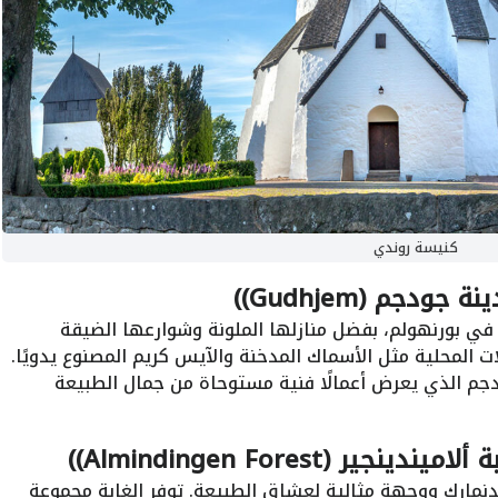
كنيسة روندي
دجم (Gudhjem))
في بورنهولم، بفضل منازلها الملونة وشوارعها الضيقة
ت المحلية مثل الأسماك المدخنة والآيس كريم المصنوع يدويًا.
دجم الذي يعرض أعمالًا فنية مستوحاة من جمال الطبيعة
 (Almindingen Forest))
الدنمارك ووجهة مثالية لعشاق الطبيعة. توفر الغابة مجموعة