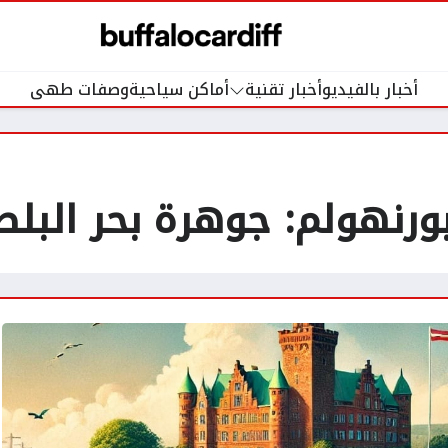
أخبار بالفيديو
أخبار تقنية
أماكن سياحية
وصفات طهى
بورنهولم: جوهرة بحر البل