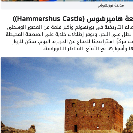
مدينة بورنهولم
س (Hammershus Castle))
الم التاريخية في بورنهولم وأكبر قلعة من العصور الوسطى
تطل على البحر، وتوفر إطلالات خلابة على المنطقة المحيطة.
يخ بناء القلعة إلى القرن الـ13، وكانت مركزًا استراتيجيًا للدفاع عن الجزيرة. اليوم، يمكن للزوار
أسوارها مع التمتع بالمناظر البانورامية.