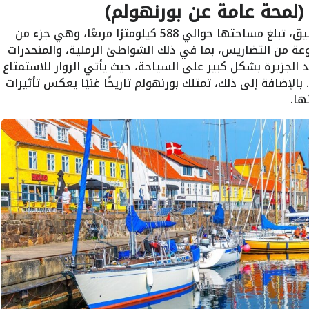
 (لمحة عامة عن بورنهولم)
بورنهولم، المعروفة أيضًا باسم لؤلؤة البلطيق، تبلغ مساحتها حوالي 588 كيلومترًا مربعًا، وهي جزء من
وعة من التضاريس، بما في ذلك الشواطئ الرملية، والمنحدرات
مد الجزيرة بشكل كبير على السياحة، حيث يأتي الزوار للاستمتاع
 بالإضافة إلى ذلك، تمتلك بورنهولم تاريخًا غنيًا يعكس تأثيرات
ها.