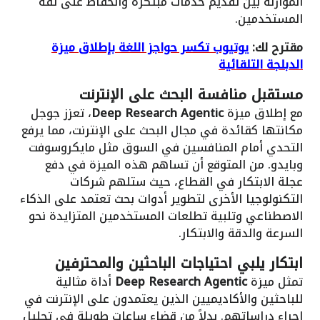
الموازنة بين تقديم خدمات مبتكرة والحفاظ على ثقة
المستخدمين.
مقترح لك:
يوتيوب تكسر حواجز اللغة بإطلاق ميزة
الدبلجة التلقائية
مستقبل منافسة البحث على الإنترنت
مع إطلاق ميزة
Deep Research Agentic
، تعزز جوجل
مكانتها كقائدة في مجال البحث على الإنترنت، مما يرفع
التحدي أمام المنافسين في السوق مثل مايكروسوفت
وبايدو. من المتوقع أن تساهم هذه الميزة في دفع
عجلة الابتكار في القطاع، حيث ستلهم شركات
التكنولوجيا الأخرى لتطوير أدوات بحث تعتمد على الذكاء
الاصطناعي وتلبية تطلعات المستخدمين المتزايدة نحو
السرعة والدقة والابتكار.
ابتكار يلبي احتياجات الباحثين والمحترفين
تمثل ميزة
Deep Research Agentic
أداة مثالية
للباحثين والأكاديميين الذين يعتمدون على الإنترنت في
إجراء دراساتهم. بدلاً من قضاء ساعات طويلة في تحليل