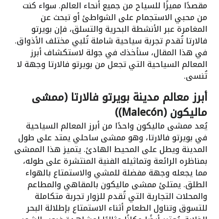
مقصدًا مميزًا للسياح من جميع أنحاء العالم. سواء كنت
من محبي الاستجمام على الشواطئ أو تبحث عن
المغامرة عبر الأنشطة البحرية والتسلق، فإن بويرتو
فالارتا تُقدم تجربة سياحية شاملة تُلبي مختلف الأذواق.
في هذا المقال، سنأخذك في جولة لاستكشاف أبرز
المعالم السياحية التي تجعل من بويرتو فالارتا وجهة لا
تُنسى.
أبرز معالم مدينة بويرتو فالارتا (ممشى
ماليكون (Malecón))
يُعد ممشى ماليكون واحدًا من أبرز المعالم السياحية
في بويرتو فالارتا، وهو ممشى ساحلي يمتد على طول
المدينة ويطل على المحيط الهادئ. يتميز هذا الممشى
بمناظره الرائعة وتماثيله الفنية المنتشرة على طوله،
مما يجعله وجهة مفضلة للمشي والاستمتاع بالهواء
الطلق. يمتلئ ممشى ماليكون بالمقاهي والمطاعم
والمحلات التجارية التي تُقدم للزوار تجربة متكاملة
للتسوق وتناول الطعام أثناء الاستمتاع بإطلالة البحر