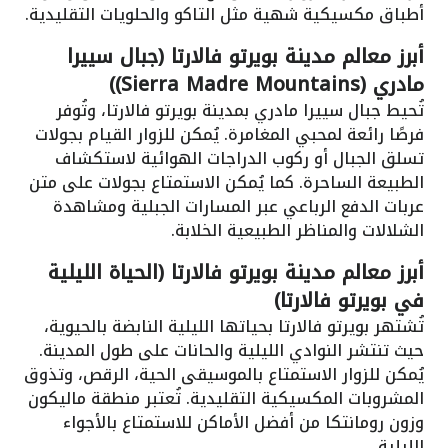
أطباق مكسيكية شهية مثل التاكو والحلويات التقليدية.
أبرز معالم مدينة بويرتو فالارتا (جبال سييرا
مادري (Sierra Madre Mountains))
تُحيط جبال سييرا مادري بمدينة بويرتو فالارتا، وتُوفر
فرصًا رائعة لمحبي المغامرة. يُمكن للزوار القيام بجولات
تسلق الجبال أو ركوب الدراجات الهوائية لاستكشاف
الطبيعة الساحرة. كما يُمكن الاستمتاع بجولات على متن
عربات الدفع الرباعي عبر المسارات الجبلية ومشاهدة
الشلالات والمناظر الطبيعية الخلابة.
أبرز معالم مدينة بويرتو فالارتا (الحياة الليلية
في بويرتو فالارتا)
تُشتهر بويرتو فالارتا بحياتها الليلية النابضة بالحيوية،
حيث تنتشر النوادي الليلية والحانات على طول المدينة.
يُمكن للزوار الاستمتاع بالموسيقى الحية، الرقص، وتذوق
المشروبات المكسيكية التقليدية. تُعتبر منطقة ماليكون
وزون رومانتكا من أفضل الأماكن للاستمتاع بالأجواء
الليلية.