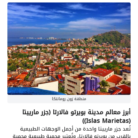
منطقة زون رومانتكا
أبرز معالم مدينة بويرتو فالارتا (جزر مارييتا
(Islas Marietas))
تُعد جزر مارييتا واحدة من أجمل الوجهات الطبيعية
بالقرب من بويرتو فالارتا، وتُعتبر محمية طبيعية محمية