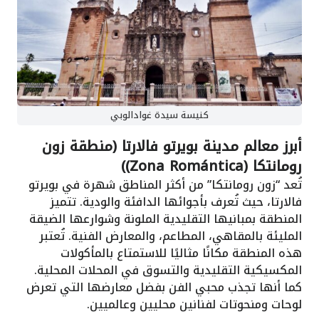
كنيسة سيدة غوادالوبي
أبرز معالم مدينة بويرتو فالارتا (منطقة زون
رومانتكا (Zona Romántica))
تُعد “زون رومانتكا” من أكثر المناطق شهرة في بويرتو
فالارتا، حيث تُعرف بأجوائها الدافئة والودية. تتميز
المنطقة بمبانيها التقليدية الملونة وشوارعها الضيقة
المليئة بالمقاهي، المطاعم، والمعارض الفنية. تُعتبر
هذه المنطقة مكانًا مثاليًا للاستمتاع بالمأكولات
المكسيكية التقليدية والتسوق في المحلات المحلية.
كما أنها تجذب محبي الفن بفضل معارضها التي تعرض
لوحات ومنحوتات لفنانين محليين وعالميين.