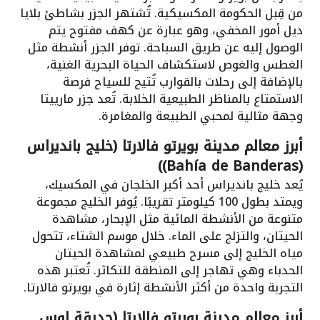
من قِبل الحكومة المكسيكية. تُشتهر الجزر بشاطئ بلايا
ديل أمور المخفي، وهو عبارة عن كهف مفتوح يتم
الوصول إليه عن طريق السباحة. توفر الجزر أنشطة مثل
الغطس والغوص لاستكشاف الحياة البحرية الغنية،
بالإضافة إلى رحلات بالقوارب تُتيح للسياح فرصة
الاستمتاع بالمناظر الطبيعية الخلابة. تُعد جزر مارييتا
وجهة مثالية لمحبي الطبيعة والمغامرة.
أبرز معالم مدينة بويرتو فالارتا (خليج بانديراس
(Bahía de Banderas))
يُعد خليج بانديراس أحد أكبر الخلجان في المكسيك،
ويمتد بطول 100 كيلومتر تقريبًا. يُوفر الخليج مجموعة
متنوعة من الأنشطة المائية مثل الإبحار، مشاهدة
الحيتان، والتزلج على الماء. خلال موسم الشتاء، تتحول
مياه الخليج إلى مسرح طبيعي لمشاهدة الحيتان
الحدباء وهي تهاجر إلى المنطقة للتكاثر. تُعتبر هذه
التجربة واحدة من أكثر الأنشطة إثارة في بويرتو فالارتا.
أبرز معالم مدينة بويرتو فالارتا (حديقة لوس