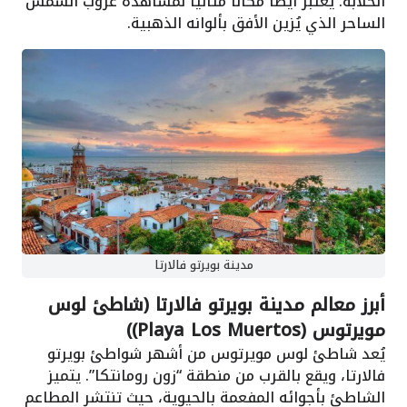
الخلابة. يُعتبر أيضًا مكانًا مثاليًا لمشاهدة غروب الشمس
الساحر الذي يُزين الأفق بألوانه الذهبية.
مدينة بويرتو فالارتا
أبرز معالم مدينة بويرتو فالارتا (شاطئ لوس
مويرتوس (Playa Los Muertos))
يُعد شاطئ لوس مويرتوس من أشهر شواطئ بويرتو
فالارتا، ويقع بالقرب من منطقة “زون رومانتكا”. يتميز
الشاطئ بأجوائه المفعمة بالحيوية، حيث تنتشر المطاعم