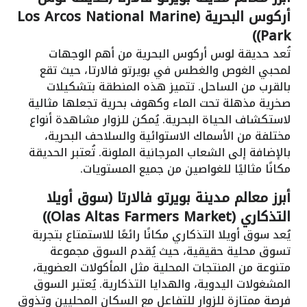
أركوس البحرية (Los Arcos National Marine
Park))
تُعد حديقة لوس أركوس البحرية من أهم الوجهات
لمحبي الغوص والغطس في بويرتو فالارتا، حيث تقع
بالقرب من الساحل. تتميز هذه المنطقة بتشكيلات
صخرية مذهلة تحت الماء وكهوف بحرية تجعلها مثالية
لاستكشاف الحياة البحرية. يُمكن للزوار مشاهدة أنواع
مختلفة من الأسماك الاستوائية والسلاحف البحرية،
بالإضافة إلى الشعاب المرجانية الملونة. تُعتبر الحديقة
مكانًا مثاليًا للغواصين من جميع المستويات.
أبرز معالم مدينة بويرتو فالارتا (سوق أويلا
التذكاري (Olas Altas Farmers Market))
يُعد سوق أويلا التذكاري مكانًا رائعًا للاستمتاع بتجربة
تسوق محلية حقيقية، حيث يُقدم السوق مجموعة
متنوعة من المنتجات المحلية مثل المأكولات العضوية،
المشغولات اليدوية، والهدايا التذكارية. يُعتبر السوق
فرصة ممتازة للزوار للتفاعل مع السكان المحليين وتذوق