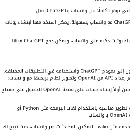
كاملًا بين واتساب وChatGPT، مثل:
Twilio: تقدم Twilio واجهات API لدمج ChatGPT مع واتساب بسهولة. يمكن استخدامها لإنشاء بوتات
Dialogflow: هو أداة من جوجل تسمح بإنشاء بوتات ذكية على واتساب، ويمكن دمج ChatGPT فيها
OpenAI يوفر API يسمح للمطورين بالوصول إلى نموذج ChatGPT واستخدامه في التطبيقات المختلفة.
إنشاء حساب OpenAI: يجب على المستخدمين أولاً إنشاء حساب على منصة OpenAI للحصول على مفتاح
إعداد بيئة التطوير: ستحتاج إلى إعداد بيئة تطوير مناسبة باستخدام لغات البرمجة مثل Python أو
استخدام Twilio API لواتساب: تحتاج إلى خدمة مثل Twilio لتمكين المحادثات عبر واتساب، حيث تتيح لك