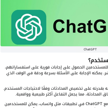
ChatGPT
 استجابة فورية ودقيقة: يتيح ChatGPT للمستخدمين الحصول على إجابات فورية على استفساراتهم،
ر. يمكنه الإجابة على الأسئلة بسرعة ودقة في الوقت الذي
ص المحادثات: يميز ChatGPT نفسه بقدرته على تخصيص المحادثات وفقًا لاحتياجات المستخدم.
اق المحادثة، مما يجعل التفاعل أكثر طبيعية وواقعية.
3. التفاعل مع المستخدمين في وقت مرن: مع ChatGPT في تطبيقات مثل واتساب، يمكن للمستخدمين