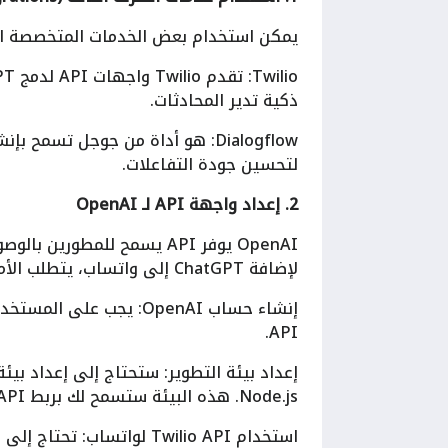
يمكن استخدام بعض الخدمات المتخصصة التي توفر ت
ذكية تدير المحادثات.
لتحسين جودة التفاعلات.
2. إعداد واجهة API لـ OpenAI
لإضافة ChatGPT إلى واتساب، يتطلب الأمر إعداد API من OpenAI وتطوير نظام يربطها مع واتساب:
API.
Node.js. هذه البيئة ستسمح لك بربط OpenAI API بـ واتساب.