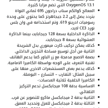
OxygenOS 13.1 التي تضم مزايا كثيرة.
المعالج كوالكم سناب دراجون 695 ثماني النواة
بتردد يصل إلى 2.2 جيجاهرتز كما يحتوي على وحدة
رسوميات ادرينو 619. وتم استخدامه في وان بلس
نورد CE3 لايت.
الذاكرة الداخلية بسعة 128 جيجابايت بينما الذاكرة
العشوائية بسعة 8 جيجابايت.
كذلك يمكن تركيب كارت ميموري بدل الشريحة
الثانية من أجل توسيع مساحة التخزين الداخلي.
بصمة الاصبع مدمجة مع زر الباور كما يدعم الهاتف
تقنية التعرف على الوجه بواسطة الكاميرا الامامية.
كذلك يدعم بعض المستشعرات الاخرى منها على
سبيل المثال: التقارب – التسارع – البوصلة.
الكاميرا الخلفية ثلاثية العدسات:-
الاساسية بدقة 108 ميجابكسل تدعم التركيز
التلقائي.
الثانية بدقة 2 ميجابكسل ماكرو للتصوير عن قرب.
الثالثة بدقة 2 ميجابكسل للعزل وتحديد العمق.