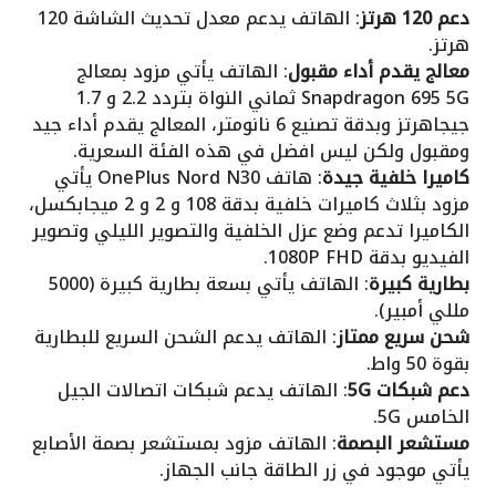
دعم 120 هرتز
: الهاتف يدعم معدل تحديث الشاشة 120
هرتز.
معالج يقدم أداء مقبول
: الهاتف يأتي مزود بمعالج
Snapdragon 695 5G ثماني النواة بتردد 2.2 و 1.7
جيجاهرتز وبدقة تصنيع 6 نانومتر، المعالج يقدم أداء جيد
ومقبول ولكن ليس افضل في هذه الفئة السعرية.
كاميرا خلفية جيدة
: هاتف OnePlus Nord N30 يأتي
مزود بثلاث كاميرات خلفية بدقة 108 و 2 و 2 ميجابكسل،
الكاميرا تدعم وضع عزل الخلفية والتصوير الليلي وتصوير
الفيديو بدقة 1080P FHD.
بطارية كبيرة
: الهاتف يأتي بسعة بطارية كبيرة (5000
مللي أمبير).
شحن سريع ممتاز
: الهاتف يدعم الشحن السريع للبطارية
بقوة 50 واط.
دعم شبكات 5G
: الهاتف يدعم شبكات اتصالات الجيل
الخامس 5G.
مستشعر البصمة
: الهاتف مزود بمستشعر بصمة الأصابع
يأتي موجود في زر الطاقة جانب الجهاز.