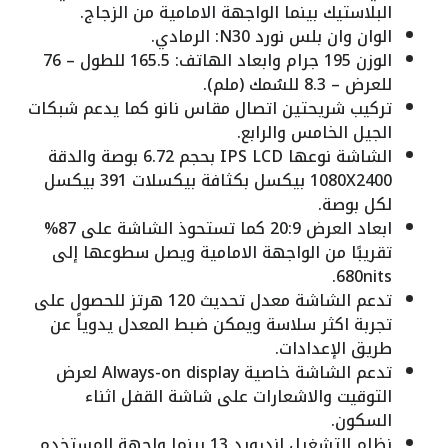
البلاستيك بينما الواجهة الامامية من الزجاج.
الوان وان بلس نورد N30: الرمادي.
الوزن 195 جرام وابعاد الهاتف: 165.5 للطول – 76
للعرض – 8.3 للسُمك (ملم).
تركيب شريحتين اتصال مقاس نانو كما يدعم شبكات
الجيل الخامس والرابع.
الشاشة نوعها IPS LCD بحجم 6.72 بوصة والدقة
1080X2400 بيكسل بكثافة بيكسلات 391 بيكسل
لكل بوصة.
ابعاد العرض 20:9 كما تستحوذ الشاشة على 87%
تقريبًا من الواجهة الامامية ويصل سطوعها إلى
680nits.
تدعم الشاشة معدل تحديث 120 هرتز للحصول على
تجربة اكثر سلاسة ويمكن ضبط المعدل يدوياً عن
طريق الإعدادات.
تدعم الشاشة خاصية Always-on display لعرض
التوقيت والاشعارات على شاشة القفل اثناء
السكون.
نظام التشغيل اندرويد 13 بينما واجهة المستخدم