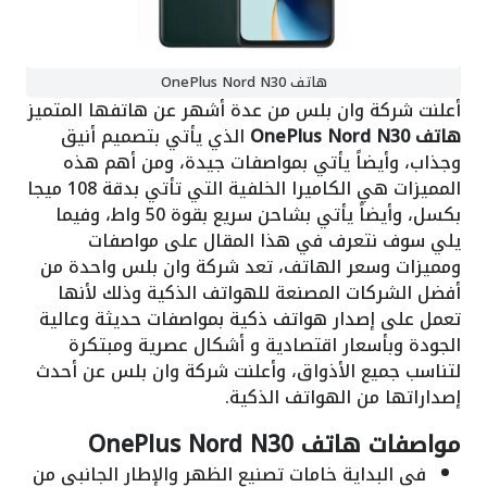
هاتف OnePlus Nord N30
أعلنت شركة وان بلس من عدة أشهر عن هاتفها المتميز
هاتف OnePlus Nord N30
الذي يأتي بتصميم أنيق
وجذاب، وأيضاً يأتي بمواصفات جيدة، ومن أهم هذه
المميزات هي الكاميرا الخلفية التي تأتي بدقة 108 ميجا
بكسل، وأيضاً يأتي بشاحن سريع بقوة 50 واط، وفيما
يلي سوف نتعرف في هذا المقال على مواصفات
ومميزات وسعر الهاتف، تعد شركة وان بلس واحدة من
أفضل الشركات المصنعة للهواتف الذكية وذلك لأنها
تعمل على إصدار هواتف ذكية بمواصفات حديثة وعالية
الجودة وبأسعار اقتصادية و أشكال عصرية ومبتكرة
لتناسب جميع الأذواق، وأعلنت شركة وان بلس عن أحدث
إصداراتها من الهواتف الذكية.
مواصفات هاتف OnePlus Nord N30
في البداية خامات تصنيع الظهر والإطار الجانبي من