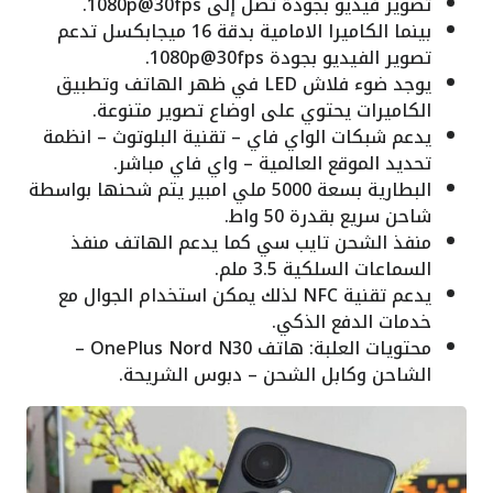
تصوير فيديو بجودة تصل إلى 1080p@30fps.
بينما الكاميرا الامامية بدقة 16 ميجابكسل تدعم
تصوير الفيديو بجودة 1080p@30fps.
يوجد ضوء فلاش LED في ظهر الهاتف وتطبيق
الكاميرات يحتوي على اوضاع تصوير متنوعة.
يدعم شبكات الواي فاي – تقنية البلوتوث – انظمة
تحديد الموقع العالمية – واي فاي مباشر.
البطارية بسعة 5000 ملي امبير يتم شحنها بواسطة
شاحن سريع بقدرة 50 واط.
منفذ الشحن تايب سي كما يدعم الهاتف منفذ
السماعات السلكية 3.5 ملم.
يدعم تقنية NFC لذلك يمكن استخدام الجوال مع
خدمات الدفع الذكي.
محتويات العلبة: هاتف OnePlus Nord N30 –
الشاحن وكابل الشحن – دبوس الشريحة.