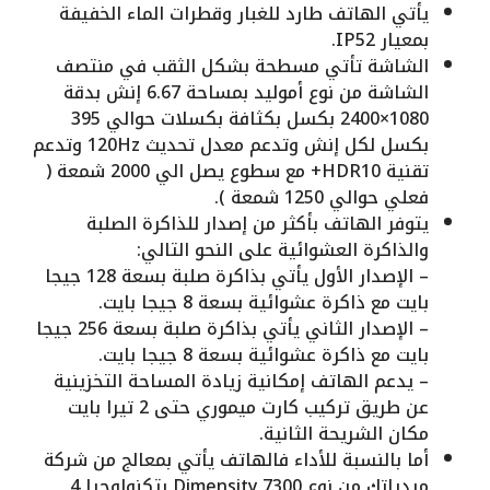
يأتي الهاتف طارد للغبار وقطرات الماء الخفيفة
بمعيار IP52.
الشاشة تأتي مسطحة بشكل الثقب في منتصف
الشاشة من نوع أموليد بمساحة 6.67 إنش بدقة
1080×2400 بكسل بكثافة بكسلات حوالي 395
بكسل لكل إنش وتدعم معدل تحديث 120Hz وتدعم
تقنية HDR10+ مع سطوع يصل الي 2000 شمعة (
فعلي حوالي 1250 شمعة ).
يتوفر الهاتف بأكثر من إصدار للذاكرة الصلبة
والذاكرة العشوائية على النحو التالي:
– الإصدار الأول يأتي بذاكرة صلبة بسعة 128 جيجا
بايت مع ذاكرة عشوائية بسعة 8 جيجا بايت.
– الإصدار الثاني يأتي بذاكرة صلبة بسعة 256 جيجا
بايت مع ذاكرة عشوائية بسعة 8 جيجا بايت.
– يدعم الهاتف إمكانية زيادة المساحة التخزينية
عن طريق تركيب كارت ميموري حتى 2 تيرا بايت
مكان الشريحة الثانية.
أما بالنسبة للأداء فالهاتف يأتي بمعالج من شركة
ميدياتك من نوع Dimensity 7300 بتكنولوجيا 4