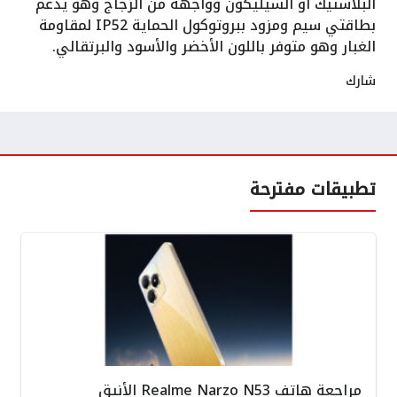
البلاستيك أو السيليكون وواجهة من الزجاج وهو يدعم
بطاقتي سيم ومزود ببروتوكول الحماية IP52 لمقاومة
الغبار وهو متوفر باللون الأخضر والأسود والبرتقالي.
شارك
تطبيقات مفترحة
مراجعة هاتف Realme Narzo N53 الأنيق