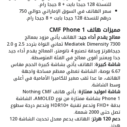
للنسخة 128 جيجا بايت + 8 جيجا رام.
سعر الهاتف في السوق الإماراتي حوالي 750
درهم للنسخة 128 جيجا بايت + 8 جيجا رام.
مميزات هاتف CMF Phone 1
معالج يقدم أداء جيد
: الهاتف يأتي مزود بمعالج
Mediatek Dimensity 7300 ثماني النواة بتردد 2.5 و 2.0
جيجاهرتز وبدقة تصنيع 4 نانومتر، المعالج يقدم أداء جيد
جدا ويعتبر أقوى معالج في الفئة المتوسطة.
شاشة كبيرة
: الهاتف يأتي بشاشة كبيرة الحجم مقاس
6.67 بوصة، الشاشة تغطي معظم مساحة واجهة
الهاتف، ما عدا ثقب صغير للكاميرا الأمامية في أعلى
وسط الشاشة.
شاشة اموليد ممتازة
: يأتي هاتف Nothing CMF
Phone 1 بشاشة ممتازة من نوع AMOLED، الشاشة
بدقة +FHD وتدعم تقنية +HDR10 وتدعم درجة سطوع
تصل حتى 2000 شمعة.
دعم 120 هرتز
: الهاتف يدعم معدل تحديث الشاشة 120
هرتز.