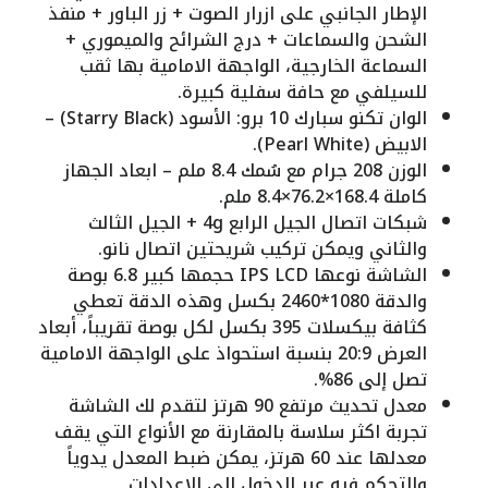
الإطار الجانبي على ازرار الصوت + زر الباور + منفذ
الشحن والسماعات + درج الشرائح والميموري +
السماعة الخارجية، الواجهة الامامية بها ثقب
للسيلفي مع حافة سفلية كبيرة.
الوان تكنو سبارك 10 برو: الأسود (Starry Black) –
الابيض (Pearl White).
الوزن 208 جرام مع سُمك 8.4 ملم – ابعاد الجهاز
كاملة 168.4×76.2×8.4 ملم.
شبكات اتصال الجيل الرابع 4g + الجيل الثالث
والثاني ويمكن تركيب شريحتين اتصال نانو.
الشاشة نوعها IPS LCD حجمها كبير 6.8 بوصة
والدقة 1080*2460 بكسل وهذه الدقة تعطي
كثافة بيكسلات 395 بكسل لكل بوصة تقريباً، أبعاد
العرض 20:9 بنسبة استحواذ على الواجهة الامامية
تصل إلى 86%.
معدل تحديث مرتفع 90 هرتز لتقدم لك الشاشة
تجربة اكثر سلاسة بالمقارنة مع الأنواع التي يقف
معدلها عند 60 هرتز، يمكن ضبط المعدل يدوياً
والتحكم فيه عبر الدخول إلى الاعدادات.