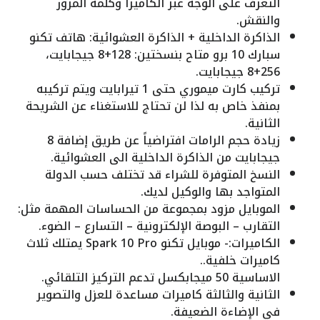
التعرف على الوجه عبر الكاميرا وكلمة المرور
والنقش.
الذاكرة الداخلية + الذاكرة العشوائية: هاتف تكنو
سبارك 10 برو متاح بنسختين: 128+8 جيجابايت،
256+8 جيجابايت.
تركيب كارت ميموري حتى 1 تيرابايت ويتم تركيبه
بمنفذ خاص به لذا لن تحتاج للاستغناء عن الشريحة
الثانية.
زيادة حجم الرامات افتراضياً عن طريق إضافة 8
جيجابايت من الذاكرة الداخلية الى العشوائية.
النسخ المتوفرة للشراء قد تختلف حسب الدولة
المتواجد بها والوكيل لديك.
الموبايل مزود بمجموعة من الحساسات المهمة مثل:
التقارب – البوصة الإلكترونية – التسارع – الضوء.
الكاميرات:- موبايل تكنو Spark 10 Pro يمتلك ثلاث
كاميرات خلفية..
الاساسية 50 ميجابكسل تدعم التركيز التلقائي.
الثانية والثالثة كاميرات مساعدة للعزل والتصوير
في الإضاءة الضعيفة.