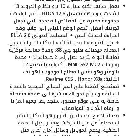
يعمل هاتف تكنو سبارك 10 برو بنظام اندرويد 13
الأحدث و واجهة تشغيل HIOS 12.6، تضم الواجهة
مجموعة مميزة من الخصائص المدمجة التي تجعل
تجربتك أفضل، تدعم الوضع الليلي إلى جانب وضع
القراءة لحماية العين + المساعد الصوتي ELLA 2.0
+ عزل الضوضاء المحيطة اثناء المكالمات والتسجيل.
المعالج ميدياتك هليو جي 88: وحدة معالجة مركزية
ثمانية النواة بتردد يصل إلى 2 جيجاهرتز + وحدة
رسومات Mali-G52 MC2، تكنولوجيا تصنيع 12
نانومتر وهو نفس المعالج الموجود بالهواتف
التالية: Realme C55 , Honor X8a.
تستطيع الضغط على اسم المعالج الموجود بالفقرة
السابقة وسيتم تحويلك مباشرة الى صفحة منفصلة
خاصة به على موقع متطور، ستجد بها جميع المزايا
و ارقام الأداء و المواصفات.
بصمة الاصبع مدمجة بزر الباور وهو المكان الاكثر
استخداماً من قبل الشركات ويعتبر بديل البصمة
الخلفية، يدعم الموبايل وسائل أمان أخرى مثل