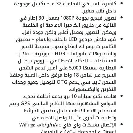
كاميرة السيلفي الامامية 32 ميجابكسل موجودة
داخل ثقب صغير.
تصوير فيديو بجودة 1080P بمعدل 30 إطار في
الثانية عن طريق الكاميرا الامامية او الخلفية
ويمكن التصوير بمعدل أعلى ولكن جودة أقل.
ضوء فلاش مزدوج LED بالخلف والامام – تطبيق
الكاميرات يوفر لك اوضاع تصوير متنوعة للصور
والفيديوهات: بانوراما – HDR – بورتريه – فلاتر –
المستندات – الذكاء الاصطناعي – زووم ديجتال.
البطارية سعتها 5,000 ملي أمبير تدعم الشحن
السريع عبر شاحن 18 واط مرفق داخل العلبة ومنفذ
الشحن تايب سي يدعم OTG لتوصيل جميع وحدات
التخزين والإكسسورات.
هاتف تكنو سبارك 10 برو يدعم أنظمة تحديد
المواقع المشهورة منها النظام العالمي GPS ويتم
استخدام هذه الانظمة داخل تطبيق الخرائط
وتطبيقات أخرى مثل التواصل الاجتماعي.
الإتصال بشبكات واي فاي a/b/g/n/ac مع WiFi
Direct و Hotspot – تقنية البلوتوث.