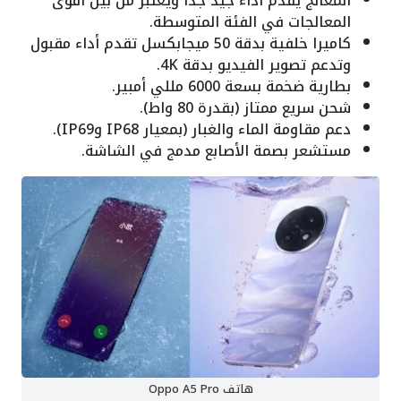
المعالج يقدم أداء جيد جدا ويعتبر من بين أقوى
المعالجات في الفئة المتوسطة.
كاميرا خلفية بدقة 50 ميجابكسل تقدم أداء مقبول
وتدعم تصوير الفيديو بدقة 4K.
بطارية ضخمة بسعة 6000 مللي أمبير.
شحن سريع ممتاز (بقدرة 80 واط).
دعم مقاومة الماء والغبار (بمعيار IP68 وIP69).
مستشعر بصمة الأصابع مدمج في الشاشة.
هاتف Oppo A5 Pro