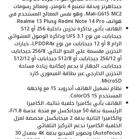
جيجاهرتز وبدقة تصنيع 4 نانومتر، ومعالج رسومات
Mali-G615 MC2، وهو نفس المعالج المستخدم في
هواتف Redmi Note 14 Pro وRealme 13 Plus.
الهاتف يأتي بذاكرة تخزين داخلية 256 أو 512
جيجابايت من نوع UFS 3.1 وذاكرة الوصول العشوائي
الرام 8 أو 12 جيجابايت من نوع LPDDR4x، خيارات
التخزين مقسمة على النحو التالي: 256/8 جيجابايت
أو 256/12 جيجابايت أو 512/8 جيجابايت أو 512/12
جيجابايت، الجهاز لا يدعم إمكانية زيادة مساحة
التخزين الخارجي عبر بطاقة الميموري كارد
MicroSD.
نظام تشغيل الهاتف أندرويد 15 مع واجهة
المستخدم ColorOS 15.
الهاتف يأتي بكاميرا خلفية ثنائية، الكاميرا
الرئيسية بدقة 50 ميجابكسل مع فتحة عدسة F/1.8،
والكاميرا الثانية بدقة 2 ميجابكسل مخصصة لعزل
الخلفية الكاميرا تدعم التركيز التلقائي
(Autofocus) وتصوير الفيديو بدقة 4K بمعدل 30