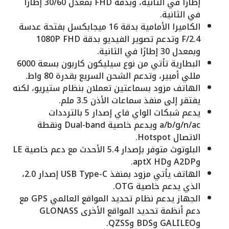
إطارًا في الثانية، وبدقة FHD بمعدل 30/60 إطارًا
في الثانية.
الكاميرا الأمامية بدقة 16 ميجابكسل بفتحة عدسة
F/2.4 وتدعم تصوير الفيديو بدقة 1080P FHD
وبمعدل 30 إطارًا في الثانية.
البطارية تأتي من نوع سيليكون كاربون بسعة 6000
مللي أمبير، وتدعم الشحن السريع بقدرة 80 واط.
الهاتف مزود بسماعتين تعملان بنظام ستيريو، لكنه
يفتقر إلى منفذ سماعات الأذن 3.5 ملم.
يدعم شبكات الواي فاي إصدار 5 بالترددات
a/b/g/n/ac ويدعم خاصية Dual-band ونقطة
الاتصال Hotspot.
البلوتوث متوفر بإصدار 5.4 الأحدث مع دعم خاصية LE
وA2DP وaptX HD.
الهاتف يأتي مزود بمنفذ USB Type-C إصدار 2.0،
الذي يدعم خاصية OTG.
الجهاز يدعم نظام تحديد المواقع العالمي GPS مع
دعم أنظمة تحديد المواقع الأخرى GLONASS
وGALILEO وBDS وQZSS.