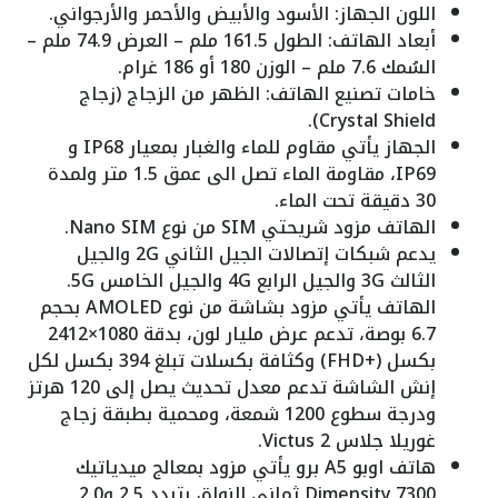
اللون الجهاز: الأسود والأبيض والأحمر والأرجواني.
أبعاد الهاتف: الطول 161.5 ملم – العرض 74.9 ملم –
السُمك 7.6 ملم – الوزن 180 أو 186 غرام.
خامات تصنيع الهاتف: الظهر من الزجاج (زجاج
Crystal Shield).
الجهاز يأتي مقاوم للماء والغبار بمعيار IP68 و
IP69، مقاومة الماء تصل الى عمق 1.5 متر ولمدة
30 دقيقة تحت الماء.
الهاتف مزود شريحتي SIM من نوع Nano SIM.
يدعم شبكات إتصالات الجيل الثاني 2G والجيل
الثالث 3G والجيل الرابع 4G والجيل الخامس 5G.
الهاتف يأتي مزود بشاشة من نوع AMOLED بحجم
6.7 بوصة، تدعم عرض مليار لون، بدقة 1080×2412
بكسل (+FHD) وكثافة بكسلات تبلغ 394 بكسل لكل
إنش الشاشة تدعم معدل تحديث يصل إلى 120 هرتز
ودرجة سطوع 1200 شمعة، ومحمية بطبقة زجاج
غوريلا جلاس Victus 2.
هاتف اوبو A5 برو يأتي مزود بمعالج ميدياتيك
Dimensity 7300 ثماني النواة، بتردد 2.5 و2.0