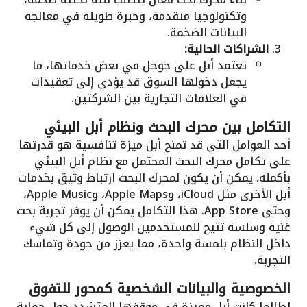
وتكنولوجيا متقدمة، وخبرة طويلة في معالجة
البيانات الضخمة.
الشراكات الحالية:
تعتمد أبل على جوجل في بعض خدماتها، ما
يجعل دخولها السوق قد يؤدي إلى تعقيدات
في العلاقات التجارية بين الشركتين.
التكامل بين محرك البحث ونظام أبل البيئي
أحد العوامل التي قد تمنح أبل ميزة تنافسية هو قدرتها
على تكامل محرك البحث المحتمل مع نظام أبل البيئي
بأكمله. يمكن أن يكون لمحرك البحث ارتباط وثيق بخدمات
أبل الأخرى مثل iCloud، وApple Maps، وApple Music،
وحتى App Store. هذا التكامل يمكن أن يوفر تجربة بحث
غنية وسلسة تتيح للمستخدمين الوصول إلى كل شيء
داخل النظام بلمسة واحدة، مما يعزز من جودة وتماسك
التجربة.
الخصوصية والبيانات الشخصية كمحور للتفوق
لطالما كانت أبل مميزة في موقفها المتشدد حول حماية