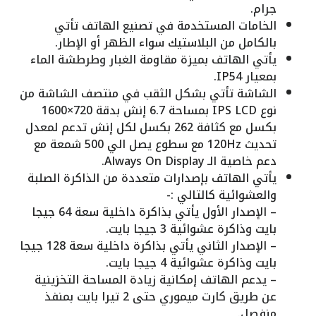
جرام.
الخامات المستخدمة في تصنيع الهاتف تأتي
بالكامل من البلاستيك سواء الظهر أو الإطار.
يأتي الهاتف بميزة مقاومة الغبار وطرطشة الماء
بمعيار IP54.
الشاشة تأتي بشكل الثقب في منتصف الشاشة من
نوع IPS LCD بمساحة 6.7 إنش بدقة 720×1600
بكسل مع كثافة 262 بكسل لكل إنش تدعم لمعدل
تحديث 120Hz مع سطوع يصل الي 500 شمعة مع
دعم خاصية الـ Always On Display.
يأتي الهاتف بإصدارات متعددة من الذاكرة الصلبة
والعشوائية كالتالي :-
– الإصدار الأول يأتي بذاكرة داخلية سعة 64 جيجا
بايت وذاكرة عشوائية 3 جيجا بايت.
– الإصدار الثاني يأتي بذاكرة داخلية سعة 128 جيجا
بايت وذاكرة عشوائية 4 جيجا بايت.
– يدعم الهاتف إمكانية زيادة المساحة التخزينية
عن طريق كارت ميموري حتى 2 تيرا بايت بمنفذ
منفصل.