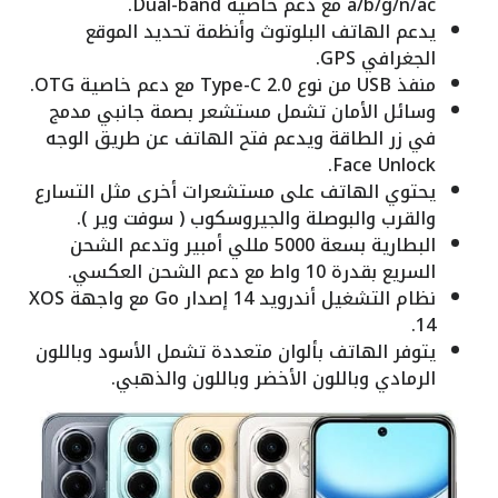
a/b/g/n/ac مع دعم خاصية Dual-band.
يدعم الهاتف البلوتوث وأنظمة تحديد الموقع
الجغرافي GPS.
منفذ USB من نوع Type-C 2.0 مع دعم خاصية OTG.
وسائل الأمان تشمل مستشعر بصمة جانبي مدمج
في زر الطاقة ويدعم فتح الهاتف عن طريق الوجه
Face Unlock.
يحتوي الهاتف على مستشعرات أخرى مثل التسارع
والقرب والبوصلة والجيروسكوب ( سوفت وير ).
البطارية بسعة 5000 مللي أمبير وتدعم الشحن
السريع بقدرة 10 واط مع دعم الشحن العكسي.
نظام التشغيل أندرويد 14 إصدار Go مع واجهة XOS
14.
يتوفر الهاتف بألوان متعددة تشمل الأسود وباللون
الرمادي وباللون الأخضر وباللون والذهبي.