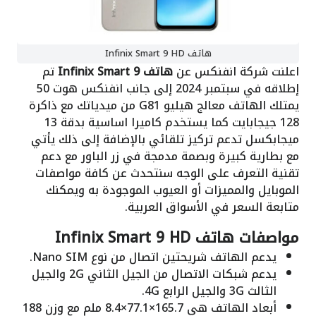
هاتف Infinix Smart 9 HD
اعلنت شركة انفنكس عن
هاتف Infinix Smart 9
تم
إطلاقه في سبتمبر 2024 إلى جانب انفنكس هوت 50
يمتلك الهاتف معالج هيليو G81 من ميدياتك مع ذاكرة
128 جيجابايت كما يستخدم كاميرا اساسية بدقة 13
ميجابكسل تدعم تركيز تلقائي بالإضافة إلى ذلك يأتي
مع بطارية كبيرة وبصمة مدمجة في زر الباور مع دعم
تقنية التعرف على الوجه سنتحدث عن كافة مواصفات
الموبايل والمميزات أو العيوب الموجودة به ويمكنك
متابعة السعر في الأسواق العربية.
مواصفات هاتف Infinix Smart 9 HD
يدعم الهاتف شريحتين اتصال من نوع Nano SIM.
يدعم شبكات الاتصال من الجيل الثاني 2G والجيل
الثالث 3G والجيل الرابع 4G.
أبعاد الهاتف هي 165.7×77.1×8.4 ملم مع وزن 188