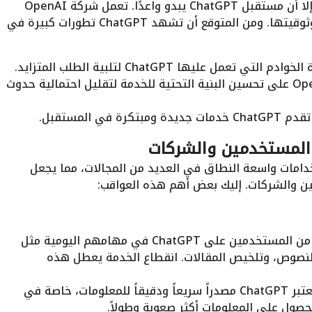
على الرغم من هذه الانقطاعات المتكررة، إلا أن مستقبل ChatGPT يبدو واعدًا. تعمل شركة OpenAI
جاهدة على تحسين أداء الخدمة وزيادة موثوقيتها. ومن المتوقع أن تشهد ChatGPT تطورات كبيرة في
ي تعمل عليها ChatGPT لتلبية الطلب المتزايد.
ستعمل شركة OpenAI على تحسين البنية التحتية للخدمة لتقليل احتمالية حدوث
كرة في المستقبل.
 قوية ذات استخدامات واسعة النطاق في العديد من المجالات، مما يجعل
ن والشركات. إليك بعض أهم هذه العواقب:
يعتمد الكثير من المستخدمين على ChatGPT في مهامهم اليومية مثل
 النصوص، وتلخيص المقالات. انقطاع الخدمة يعطل هذه
يعتبر ChatGPT مصدراً سريعاً ودقيقاً للمعلومات، خاصة في
حصول على المعلومات أكثر صعوبة وطولاً.