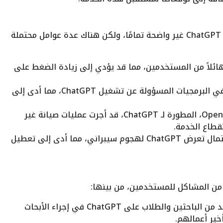
لا تزال الأسباب الدقيقة وراء انقطاع خدمة ChatGPT غير واضحة تمامًا، ولكن هناك عدة عوامل محتملة
Cha إقبالًا هائلاً من المستخدمين، مما قد يؤدي إلى زيادة الضغط على
قد تكون هناك أخطاء في البرمجيات المسؤولة عن تشغيل ChatGPT، مما أدى إلى
قد تكون شركة OpenAI، المطورة لـ ChatGPT، قد أجرت عمليات صيانة غير
قطاع الخدمة.
لا يمكن استبعاد احتمال تعرض ChatGPT لهجوم سيبراني، مما أدى إلى تعطيل
يعتمد العديد من الباحثين والطلاب على ChatGPT في إجراء الأبحاث
خير أعمالهم.