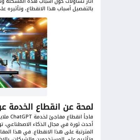
أثار تساؤلات حول أسباب هذه المشكلة وتأ
بالتفصيل أسباب هذا الانقطاع، وتأثيره عل
لمحة عن انقطاع الخدمة عن atGPT
فاجأ ان
أحدث ثورة في مجال الذكاء الاصطناعي، توق
المترتبة على هذا الانقطاع. في هذا المق
وتأثيره على المستخدمين والشركات، بالإض