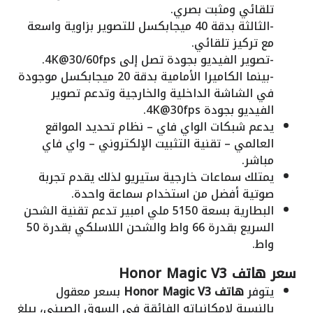
تلقائي ومثبت بصري.
-الثالثة بدقة 40 ميجابكسل للتصوير بزاوية واسعة
مع تركيز تلقائي.
-تصوير الفيديو بجودة تصل إلى 4K@30/60fps.
-بينما الكاميرا الأمامية بدقة 20 ميجابكسل موجودة
في الشاشة الداخلية والخارجية وتدعم تصوير
الفيديو بجودة 4K@30fps.
يدعم شبكات الواي فاي – نظام تحديد المواقع
العالمي – تقنية التثبيت الإلكتروني – واي فاي
مباشر.
يمتلك سماعات خارجية ستيريو لذلك يقدم تجربة
صوتية أفضل من استخدام سماعة واحدة.
البطارية بسعة 5150 ملي امبير تدعم تقنية الشحن
السريع بقدرة 66 واط والشحن اللاسلكي بقدرة 50
واط.
سعر هاتف Honor Magic V3
يتوفر
هاتف Honor Magic V3
بسعر معقول
بالنسبة لإمكانياته الفائقة في السوق الصيني، يبلغ