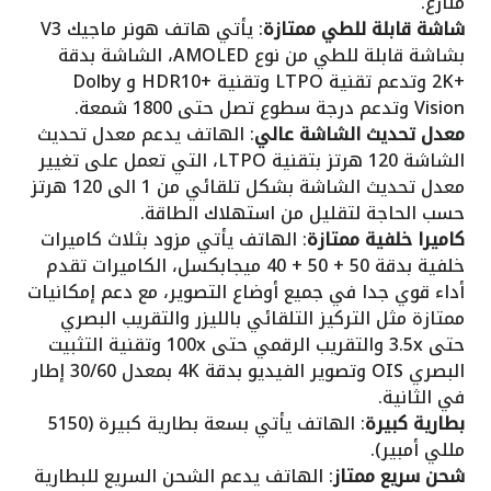
منازع.
شاشة قابلة للطي ممتازة
: يأتي هاتف هونر ماجيك V3
بشاشة قابلة للطي من نوع AMOLED، الشاشة بدقة
+2K وتدعم تقنية LTPO وتقنية +HDR10 و Dolby
Vision وتدعم درجة سطوع تصل حتى 1800 شمعة.
معدل تحديث الشاشة عالي
: الهاتف يدعم معدل تحديث
الشاشة 120 هرتز بتقنية LTPO، التي تعمل على تغيير
معدل تحديث الشاشة بشكل تلقائي من 1 الى 120 هرتز
حسب الحاجة لتقليل من استهلاك الطاقة.
كاميرا خلفية ممتازة
: الهاتف يأتي مزود بثلاث كاميرات
خلفية بدقة 50 + 50 + 40 ميجابكسل، الكاميرات تقدم
أداء قوي جدا في جميع أوضاع التصوير، مع دعم إمكانيات
ممتازة مثل التركيز التلقائي بالليزر والتقريب البصري
حتى 3.5x والتقريب الرقمي حتى 100x وتقنية التثبيت
البصري OIS وتصوير الفيديو بدقة 4K بمعدل 30/60 إطار
في الثانية.
بطارية كبيرة
: الهاتف يأتي بسعة بطارية كبيرة (5150
مللي أمبير).
شحن سريع ممتاز
: الهاتف يدعم الشحن السريع للبطارية