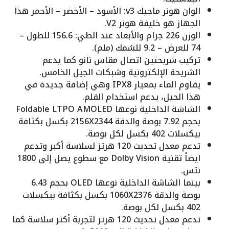
الوان هونر ماجيك v3: الأسود – الأخضر – الأحمر هذا
الجهاز هو خليفة هونر V2.
الوزن 226 جرام والأبعاد عند الطي: 156.6 للطول –
74 للعرض – 9.2 للسُمك (ملم).
تركيب شريحتين اتصال مقاس نانو كما يدعم
الشريحة الإلكترونية وشبكات الجيل الخامس.
يقاوم الماء بمعيار IPX8 وهي إضافة جديدة في
هذا الجيل، يدعم استخدام القلم.
الشاشة الداخلية نوعها Foldable LTPO AMOLED
بحجم 7.92 بوصة والدقة 2156X2344 بكسل بكثافة
بيكسلات 402 بكسل لكل بوصة.
تدعم معدل تحديث 120 هرتز لسلاسة أكبر وتدعم
ايضاً تقنية Dolby Vision مع سطوع يصل إلى 1800
نتس.
بينما الشاشة الداخلية نوعها OLED بحجم 6.43
بوصة والدقة 1060X2376 بكسل بكثافة بيكسلات
402 بكسل لكل بوصة.
تدعم معدل تحديث 120 هرتز لتجربة أكثر سلاسة كما