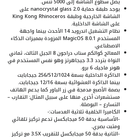
يصل سطوع الشاشة إلى 5000 نتس.
يوجد طبقة حماية nanocrystal glass 2.0 على
الشاشة الخارجية وطبقة King Kong Rhinoceros
على الشاشة الداخلية.
نظام التشغيل اندرويد 14 الأحدث بينما واجهة
المستخدم MagicOS 8.0.1 المزودة بمميزات الذكاء
الاصطناعي.
المعالج كوالكم سناب دراجون 8 الجيل الثالث، ثماني
النواة بتردد 3.3 جيجاهرتز وهو نفس المستخدم في
هونر ماجيك 6 برو.
الذاكرة الداخلية بسعة 256/512/1024 جيجابايت
بينما الذاكرة العشوائية بسعة 12/16 جيجابايت.
بصمة الأصبع مدمجة في زر الباور كما يدعم الهاتف
مستشعرات أخرى منها على سبيل المثال: التقارب –
التسارع – البوصلة.
الكاميرا الخلفية ثلاثية العدسات:-
-الأساسية بدقة 50 ميجابكسل تدعم تركيز تلقائي
ومثبت بصري.
-الثانية بدقة 50 ميجابكسل للتقريب 3.5X مع تركيز