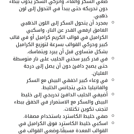
ضعي السكر والماء، واتركي السكر يذوب ببطء
دون تحريكه حتى يبدأ في التحول إلى لون
ذهبي.
بمجرد أن يتحول السكر إلى اللون الذهبي
الغامق ارفعي القدر عن النار، واسكبي
الكراميل في قوالب الكريم كراميل أو في قالب
كبير وحركي القوالب بسرعة لتوزيع الكراميل
بشكل متساوي قبل أن يبرد ويتماسك.
في قدر كبير سخني الحليب على نار متوسطة
حتى يصبح دافئ دون أن يصل إلى درجة
الغليان.
في وعاء كبير اخفقي البيض مع السكر
والفانيليا حتى يتجانس الخليط.
أضيفي الحليب الدافئ تدريجي إلى خليط
البيض والسكر مع الاستمرار في الخفق ببطء
لتجنب تكوين تكتلات.
صفي خليط الكاسترد باستخدام مصفاة.
اسكبي خليط الكاسترد فوق الكراميل في
القوالب المعدة مسبقًا،وضعي القوالب في