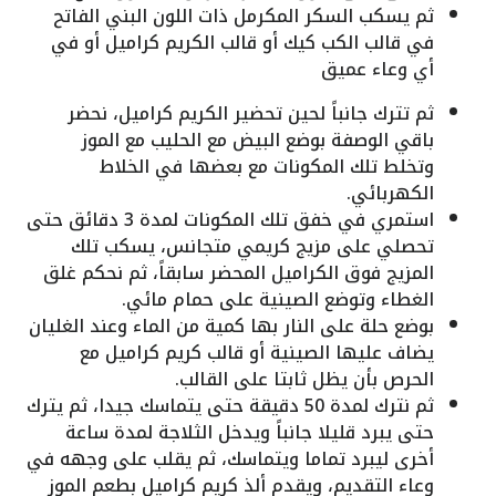
ثم يسكب السكر المكرمل ذات اللون البني الفاتح
في قالب الكب كيك أو قالب الكريم كراميل أو في
أي وعاء عميق
ثم تترك جانباً لحين تحضير الكريم كراميل، نحضر
باقي الوصفة بوضع البيض مع الحليب مع الموز
وتخلط تلك المكونات مع بعضها في الخلاط
الكهربائي.
استمري في خفق تلك المكونات لمدة 3 دقائق حتى
تحصلي على مزيج كريمي متجانس، يسكب تلك
المزيج فوق الكراميل المحضر سابقاً، ثم نحكم غلق
الغطاء وتوضع الصينية على حمام مائي.
بوضع حلة على النار بها كمية من الماء وعند الغليان
يضاف عليها الصينية أو قالب كريم كراميل مع
الحرص بأن يظل ثابتا على القالب.
ثم نترك لمدة 50 دقيقة حتى يتماسك جيدا، ثم يترك
حتى يبرد قليلا جانباً ويدخل الثلاجة لمدة ساعة
أخرى ليبرد تماما ويتماسك، ثم يقلب على وجهه في
وعاء التقديم، ويقدم ألذ كريم كراميل بطعم الموز