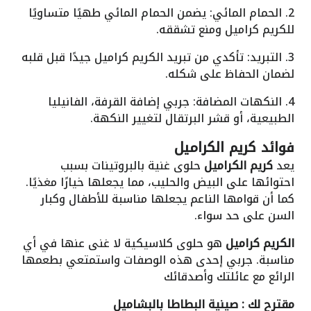
2. الحمام المائي: يضمن الحمام المائي طهيًا متساويًا
للكريم كراميل ومنع تشققه.
3. التبريد: تأكدي من تبريد الكريم كراميل جيدًا قبل قلبه
لضمان الحفاظ على شكله.
4. النكهات المضافة: جربي إضافة القرفة، الفانيليا
الطبيعية، أو قشر البرتقال لتغيير النكهة.
فوائد كريم الكراميل
يعد
كريم الكراميل
حلوى غنية بالبروتينات بسبب
احتوائها على البيض والحليب، مما يجعلها خيارًا مغذيًا.
كما أن قوامها الناعم يجعلها مناسبة للأطفال وكبار
السن على حد سواء.
الكريم كراميل
هو حلوى كلاسيكية لا غنى عنها في أي
مناسبة. جربي إحدى هذه الوصفات واستمتعي بطعمها
الرائع مع عائلتك وأصدقائك
مقترح لك : صينية البطاطا بالبشاميل