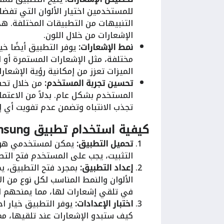
للمستخدمين اختيار الألوان التي تفضله
التنبيهات من التطبيقات المختلفة. هذ
الإشعارات من خلال اللون.
نمط الإشعارات:
يوفر التطبيق أيضًا خي
مختلفة، مثل الإشعارات المستمرة أو 
الميزات تعزز من إمكانية رؤية الإشع
تحسين تجربة المستخدم:
من خلال تحس
المستخدم بشكل عام. بدلاً من الاعتما
تجذب الانتباه وتضمن عدم تفويت أي 
كيفية استخدام تطبيق Notification light for Samsung:
تحميل التطبيق:
يمكن لمستخدمي هو
التثبيت، يجب على المستخدم فتح التط
إعداد التطبيق:
بمجرد فتح التطبيق، يم
الألوان والنمط المناسب لكل نوع من ا
في تلقي إشعارات لها، مما يمنحهم ال
اختبار الإعدادات:
يوفر التطبيق خيار اخ
كيف ستبدو الإشعارات عند تلقيها، م