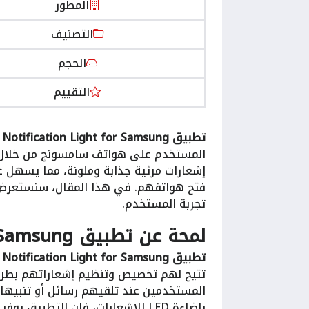
المطور
التصنيف
الحجم
التقييم
تطبيق Notification Light for Samsung
ه
المستخدم على هواتف سامسونج من خلال إ
إشعارات مرئية جذابة وملونة، مما يسهل ع
فتح هواتفهم. في هذا المقال، سنستعرض
تجربة المستخدم.
لمحة عن تطبيق Notification light for Samsung:
تطبيق Notification Light for Samsung
ه
المستخدمين عند تلقيهم رسائل أو تنبيها
بإضاءة LED للإشعارات، فإن التطبيق يوفر المزيد من الخيارات والتخصيصات.