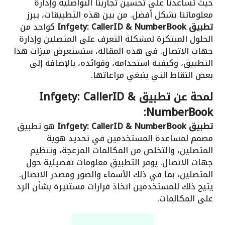
حيث تساعدنا على تحسين تجاربنا التواصلية وإدارة
معلوماتنا بشكل أفضل. من بين هذه التطبيقات، يبرز
تطبيق Infgety: CallerID & NumberBook
كواحد من
الحلول المبتكرة لمشكلة التعرف على المتصلين وإدارة
جهات الاتصال. في هذه المقالة، سنستعرض ميزات هذا
التطبيق، وكيفية استخدامه، وفوائده، بالإضافة إلى
بعض النقاط التي ينبغي مراعاتها.
لمحة عن تطبيق Infgety: CallerID &
NumberBook:
تطبيق Infgety: CallerID & NumberBook
هو تطبيق
مصمم لمساعدة المستخدمين في تحديد هوية
المتصلين، والتخلص من المكالمات المزعجة، وتنظيم
جهات الاتصال. يوفر التطبيق معلومات تفصيلية حول
المتصلين، بما في ذلك الأسماء والصور ومصدر الاتصال.
يتيح ذلك للمستخدمين اتخاذ قرارات مستنيرة بشأن الرد
على المكالمات.