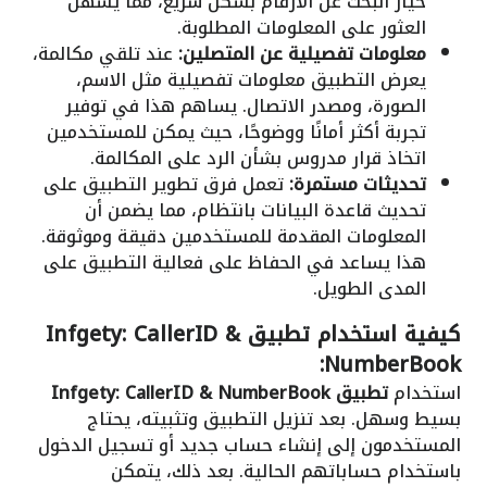
خيار البحث عن الأرقام بشكل سريع، مما يسهل
العثور على المعلومات المطلوبة.
معلومات تفصيلية عن المتصلين:
عند تلقي مكالمة،
يعرض التطبيق معلومات تفصيلية مثل الاسم،
الصورة، ومصدر الاتصال. يساهم هذا في توفير
تجربة أكثر أمانًا ووضوحًا، حيث يمكن للمستخدمين
اتخاذ قرار مدروس بشأن الرد على المكالمة.
تحديثات مستمرة:
تعمل فرق تطوير التطبيق على
تحديث قاعدة البيانات بانتظام، مما يضمن أن
المعلومات المقدمة للمستخدمين دقيقة وموثوقة.
هذا يساعد في الحفاظ على فعالية التطبيق على
المدى الطويل.
كيفية استخدام تطبيق Infgety: CallerID &
NumberBook:
استخدام
تطبيق Infgety: CallerID & NumberBook
بسيط وسهل. بعد تنزيل التطبيق وتثبيته، يحتاج
المستخدمون إلى إنشاء حساب جديد أو تسجيل الدخول
باستخدام حساباتهم الحالية. بعد ذلك، يتمكن