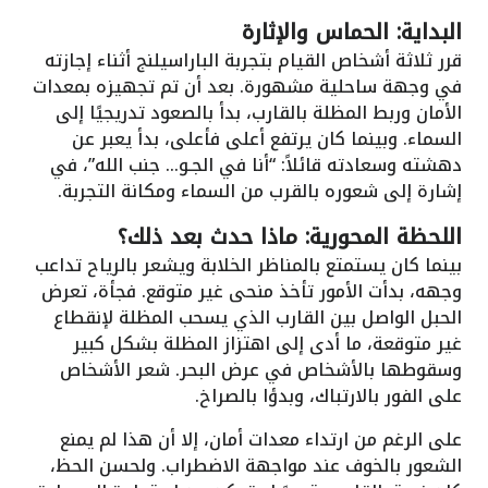
البداية: الحماس والإثارة
قرر ثلاثة أشخاص القيام بتجربة الباراسيلنج أثناء إجازته
في وجهة ساحلية مشهورة. بعد أن تم تجهيزه بمعدات
الأمان وربط المظلة بالقارب، بدأ بالصعود تدريجيًا إلى
السماء. وبينما كان يرتفع أعلى فأعلى، بدأ يعبر عن
دهشته وسعادته قائلاً: “أنا في الجـو… جنب الله”، في
إشارة إلى شعوره بالقرب من السماء ومكانة التجربة.
اللحظة المحورية: ماذا حدث بعد ذلك؟
بينما كان يستمتع بالمناظر الخلابة ويشعر بالرياح تداعب
وجهه، بدأت الأمور تأخذ منحى غير متوقع. فجأة، تعرض
الحبل الواصل بين القارب الذي يسحب المظلة لإنقطاع
غير متوقعة، ما أدى إلى اهتزاز المظلة بشكل كبير
وسقوطها بالأشخاص في عرض البحر. شعر الأشخاص
على الفور بالارتباك، وبدؤا بالصراخ.
على الرغم من ارتداء معدات أمان، إلا أن هذا لم يمنع
الشعور بالخوف عند مواجهة الاضطراب. ولحسن الحظ،