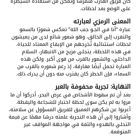
كان فريق القارب متمرسًا وتمكن من استعادة السيطرة
على الوضع بعد لحظات.
المعنى الرمزي لعبارته
عبارة “أنا في الجـو جنب الله” تعكس شعورًا بالسمو
والتقرب إلى الخالق، وهو شعور شائع لدى من يعيشون
لحظات استثنائية تُخرجهم من الإيقاع المعتاد للحياة.
في هذه اللحظة، يتجلى مزيج من الانبهار، السلام
الداخلي، والشعور بالقرب من قوى أكبر. ولكن هذه
العبارة تحمل أيضًا مفارقة، إذ رغم شعوره بالقرب من
السماء، فإن الخطر كان يقترب منه دون أن يدرك ذلك.
النهاية: تجربة محفوفة بالعبر
بعد أن تم سقوط الأشخاص في عرض البحر، أدركوا أن ما
مروا به لم يكن سوى لحظة اختبار للشجاعة واليقظة.
أعربوا عن شكرهم العميق للفريق المسؤول عن سلامته،
وأشاروا إلى أن هذه التجربة علمته درسًا مهمًا عن قيمة
التحلي بالهدوء والثقة في مواجهة المواقف غير
المتوقعة.