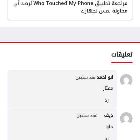
مراجعة تطبيق Who Touched My Phone لرصد أي
محاولة لمس لجهازك
تعليقات
ابو احمد
:
منذ سنتين
ممتاز
رد
ديف
:
منذ سنتين
حلو
رد