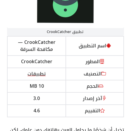
تطبيق CrookCatcher
CrookCatcher —
اسم التطبيق
مكافحة السرقة
المطور
CrookCatcher
التصنيف
تطبيقات
الحجم
10 MB
آخر إصدار
3.0
التقييم
4.6
تخيل أن شخصًا ما يحاول العبث بهاتفك دون علمك، لكن