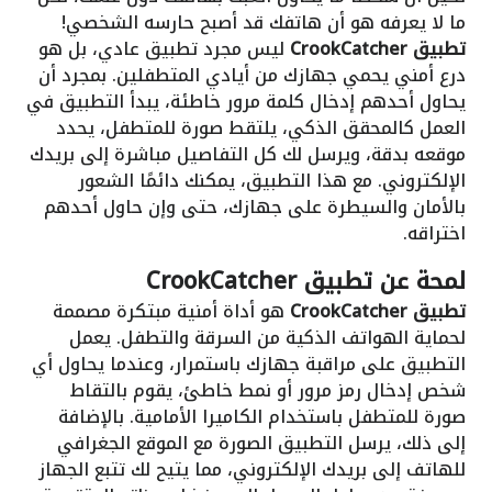
ما لا يعرفه هو أن هاتفك قد أصبح حارسه الشخصي!
تطبيق CrookCatcher
ليس مجرد تطبيق عادي، بل هو
درع أمني يحمي جهازك من أيادي المتطفلين. بمجرد أن
يحاول أحدهم إدخال كلمة مرور خاطئة، يبدأ التطبيق في
العمل كالمحقق الذكي، يلتقط صورة للمتطفل، يحدد
موقعه بدقة، ويرسل لك كل التفاصيل مباشرة إلى بريدك
الإلكتروني. مع هذا التطبيق، يمكنك دائمًا الشعور
بالأمان والسيطرة على جهازك، حتى وإن حاول أحدهم
اختراقه.
لمحة عن
تطبيق CrookCatcher
تطبيق CrookCatcher
هو أداة أمنية مبتكرة مصممة
لحماية الهواتف الذكية من السرقة والتطفل. يعمل
التطبيق على مراقبة جهازك باستمرار، وعندما يحاول أي
شخص إدخال رمز مرور أو نمط خاطئ، يقوم بالتقاط
صورة للمتطفل باستخدام الكاميرا الأمامية. بالإضافة
إلى ذلك، يرسل التطبيق الصورة مع الموقع الجغرافي
للهاتف إلى بريدك الإلكتروني، مما يتيح لك تتبع الجهاز