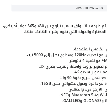
هاتف vivo S20 Pro
بالنسبة لسعر هاتف vivo S20 Pro سيتم طرحه بالأسواق بسعر يتراوح بين 450 و565 دولار أمريكي،
مختارة والدولة التي تقوم بشراء الهاتف منها.
، الأرجواني، والذهبي.