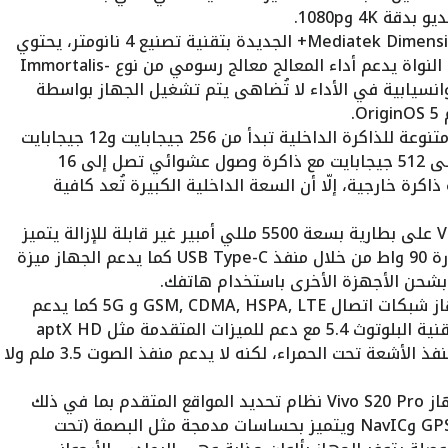
: مُزود بشريحة Mediatek Dimensity 9300+ الجديدة بتقنية تصنيع 4 نانومتر، يحتوي
جهاز Vivo S20 Pro على معالج ثماني النواة يدعم أداء المعالج معالج رسومي من نوع Immortalis-
ألعاب وانسيابية في الأداء لا تُضاهى يتم تشغيل الجهاز بواسطة
: يوفر الجهاز خيارات متنوعة للذاكرة الداخلية تبدأ من 256 جيجابايت و12 جيجابايت
من ذاكرة الوصول العشوائي (RAM) إلى 512 جيجابايت مع ذاكرة وصول عشوائي تصل إلى 16
اكرة خارجية، إلّا أن السعة الداخلية الكبيرة تُعد كافية
: تحتوي Vivo S20 Pro على بطارية بسعة 5500 مللي أمبير غير قابلة للإزالة يتميز
الجهاز بدعم تقنية الشحن السريع بقدرة 90 واط من خلال منفذ USB Type-C كما يدعم الجهاز ميزة
حن الأجهزة الأخرى باستخدام هاتفك.
: يدعم الجهاز شبكات اتصال GSM, CDMA, HSPA, LTE و 5G كما يدعم
WiFi بتقنيات حديثة مثل Wi-Fi 6/7 وتقنية البلوتوث 5.4 مع دعم للميزات المتقدمة مثل aptX HD
وLHDC 5 الجهاز مزود بتقنية NFC ومنفذ الأشعة تحت الحمراء، لكنه لا يدعم منفذ الصوت 3.5 ملم ولا
: يعتمد جهاز Vivo S20 Pro نظام تحديد المواقع المتقدم بما في ذلك
تقنيات GPS، GLONASS، BDS، GALILEO وNavIC ويتميز بحساسات مدمجة مثل البصمة (تحت