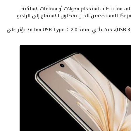
لذي قد يكون مزعجًا للمستخدمين الذين يفضلون الاستماع إلى الراديو
عدم دعم أحدث مواصفات USB (مثل USB 3.0)، حيث يأتي بمنفذ USB Type-C 2.0 مما قد يؤثر على