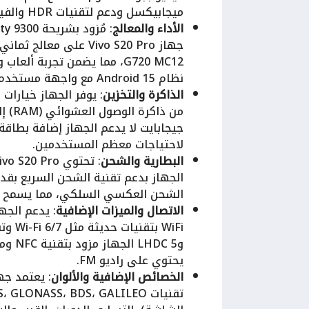
ميجابيكسل ودعم لتقنيات HDR والفيديو بدقة 4K و1080p.
الأداء والمعالج
G720 MC12، مما يضمن تجربة 
نظام Android 15 مع واجهة مستخدم OriginOS 5.
الذاكرة والتخزين
جيجابايت لا يدعم الجهاز إضافة بطاقة ذ
لاحتياجات معظم المستخدمين.
البطارية والشحن
الشحن العكسي السلكي، مما يسمح بش
الاتصال والميزات الإضافية
يحتوي على راديو FM.
الخصائص الإضافية والألوان