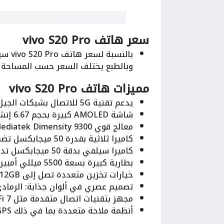
سعر هاتف vivo S20 Pro
وبالطبع يختلف السعر حسب المساحة ال
مميزات هاتف vivo S20 Pro
يدعم تقنية 5G للاتصال بشبكات الجيل الخامس المتقدمة.
شاشة AMOLED كبيرة بحجم 6.67 إنش مع تحديث 120Hz وسطوع يصل إلى 5000 نيت.
معالج قوي Mediatek Dimensity 9300+ ذو تقنية 4 نانومتر.
كاميرا ثلاثية بقدرة 50 ميجابكسل تضم تصوير بزاوية واسعة وتقريب بصري 3x.
كاميرا سيلفي بدقة 50 ميجابكسل تدعم تصوير فيديو 4K.
بطارية كبيرة بسعة 5500 ميللي أمبير مع شحن سريع بقوة 90 وات.
خيارات تخزين متعددة تصل إلى 512GB مع ذاكرة وصول عشوائي حتى 16GB.
تصميم عصري في ألوان جذابة: الرمادي
مجهز بتقنيات اتصال متقدمة مثل Wi-Fi 7 وBluetooth 5.4 وNFC.
أنظمة ملاحة متعددة بما في ذلك GPS وGLONASS وGALILEO.