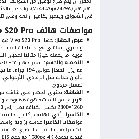
المقرر أن يتم طرح نوعين من الهواتف الذك
في الأسواق ويتميز بكاميرا رائعة وهي تليفرتوغرا
مواصفات هاتف vivo S20 Pro
عرض الجهاز
قوية، ما يجعله خيارًا مثاليًا لمحبي ال
التصميم والجسم
مم يزن الجهاز حو
تفعيل مزدوج.
الشاشة
1260×2800 بكسل بكثافة تصل إلى 460 بكسل في البوصة، مما يضمن عرضًا واضحًا ومثاليًا للمحتوى.
الكاميرا
مواصفات الكاميرا عدسة بزاوية واس