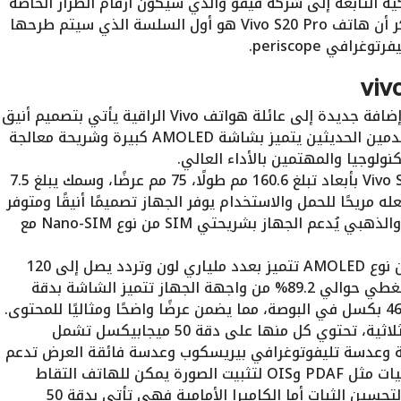
ية التابعة إلى شركة فيفو والذي سيكون أرقام الطراز الخاصة
بهم هم (V2429AوV2430A)، والجدير بالذكر أن هاتف Vivo S20 Pro هو أول السلسة الذي سيتم طرحها
في periscope.
: جهاز Vivo S20 Pro هو إضافة جديدة إلى عائلة هواتف Vivo الراقية يأتي بتصميم أنيق
وعصري يتماشى مع احتياجات المستخدمين الحديثين يتميز بشاشة AMOLED كبيرة وشريحة معالجة
تكنولوجيا والمهتمين بالأداء العالي.
: يتميز جهاز Vivo S20 Pro بأبعاد تبلغ 160.6 مم طولًا، 75 مم عرضًا، وسمك يبلغ 7.5
الي 194 جرام, ما يجعله مريحًا للحمل والاستخدام يوفر الجهاز تصميمًا أنيقًا ومتوفر
بألوان جذابة مثل الرمادي، الأرجواني، والذهبي يُدعم الجهاز بشريحتي SIM من نوع Nano-SIM مع
: يحتوي الجهاز على شاشة من نوع AMOLED تتميز بعدد ملياري لون وتردد يصل إلى 120
هرتز قياس الشاشة هو 6.67 بوصة وتغطي حوالي 89.2% من واجهة الجهاز تتميز الشاشة بدقة
: يأتي الهاتف بكاميرا خلفية ثلاثية، تحتوي كل منها على دقة 50 ميجابيكسل تشمل
عة وعدسة تليفوتوغرافي بيريسكوب وعدسة فائقة العرض تدعم
الكاميرا ميزة التقريب البصري 3x وتقنيات مثل PDAF وOIS لتثبيت الصورة يمكن للهاتف التقاط
فيديو بجودة 4K و1080p مع دعم EIS لتحسين الثبات أما الكاميرا الأمامية فهي تأتي بدقة 50