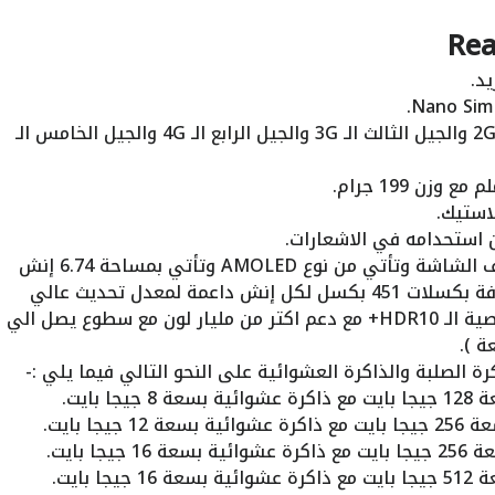
يدعم شبكات الاتصال الجيل الثاني الـ 2G والجيل الثالث الـ 3G والجيل الرابع الـ 4G والجيل الخامس الـ
استيك.
استحدامه في الاشعارات.
الشاشة تأتي بشكل الثقب في منتصف الشاشة وتأتي من نوع AMOLED وتأتي بمساحة 6.74 إنش
بدقة الـ 1240×2772 بكسل بمعدل كثافة بكسلات 451 بكسل لكل إنش داعمة لمعدل تحديث عالي
144 هيرتز بالإضافة لدعم الشاشة لخاصية الـ HDR10+ مع دعم اكتر من مليار لون مع سطوع يصل الي
رة الصلبة والذاكرة العشوائية على النحو التالي فيما يلي :-
 بايت.
جا بايت.
ا بايت.
 بايت.