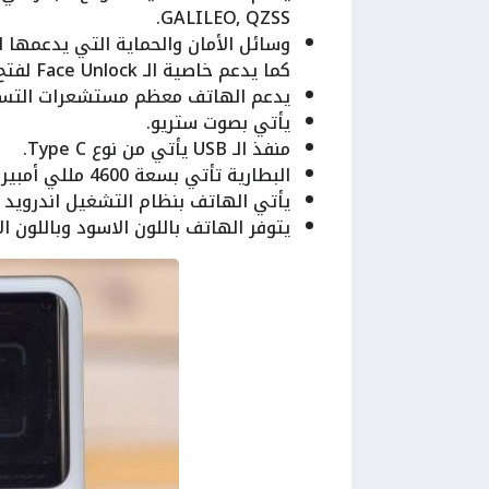
GALILEO, QZSS.
وسائل الأمان والحماية التي يدعمها
كما يدعم خاصية الـ Face Unlock لفتح الهاتف عن طريق الوجه.
يدعم الهاتف معظم مستشعرات التسار
يأتي بصوت ستريو.
منفذ الـ USB يأتي من نوع Type C.
البطارية تأتي بسعة 4600 مللي أمبير كما يدعم الشحن السريع بقوة 240 واط.
يأتي الهاتف بنظام التشغيل اندرويد 13 مع واجهة ريلمي الـ Realme UI 4.0.
يتوفر الهاتف باللون الاسود وباللون ال