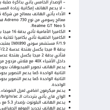
– الإصدار الخامس يأتي بذاكرة صلبة بسعة 1 تيرا بايت مع ذاكرة عشوائية بسعة 16
– لا يدعم الهاتف إمكانية زيادة المس
Realme GT Neo 5.
الكاميرا الأمامية تأتي بدقة 16 ميجا بكسل فتحة عدسة F/2.5.
F/1.9 مست
داخل الأشياء 40X مع فلاش مزدوج من نوع ليد فلاش.
الواحدة.
يدعم ميكرفون اضافي لعزل الضوضاء.
الواي فاي يأتي بترددات الـ a/b/g/n/ac كما يدعم الـ Dual-band.
يدعم الهاتف البلوتوث بإصدار 5.3 مع خاصيتي الـ A2DP, LE, aptX HD.