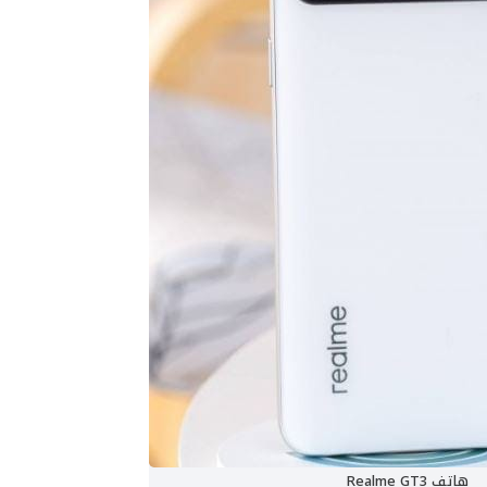
هاتف Realme GT3