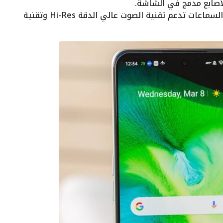
أصابع مدمج في الشاشة.
الهاتف يأتي مزود بسماعات ستيريو، السماعات تدعم تقنية الصوت عالي الدقة Hi-Res وتقنية