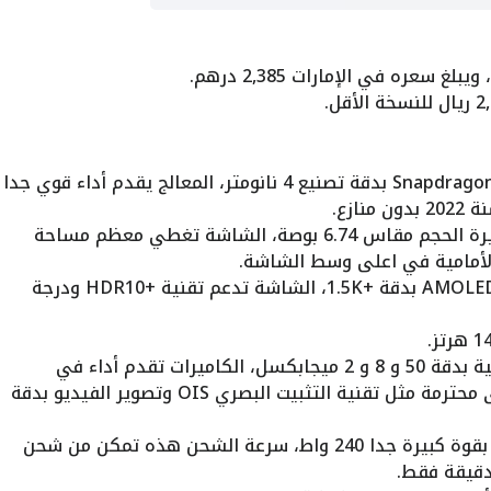
الهاتف يأتي مزود بمعالج Snapdragon 8+ Gen 1 بدقة تصنيع 4 نانومتر، المعالج يقدم أداء قوي جدا
ازع.
يأتي هاتف Realme GT 3 بشاشة كبيرة الحجم مقاس 6.74 بوصة، الشاشة تغطي معظم مساحة
الأمامية في اعلى وسط الشاشة.
الهاتف يأتي بشاشة ممتازة من نوع AMOLED بدقة +1.5K، الشاشة تدعم تقنية +HDR10 ودرجة
الهاتف يأتي مزود بثلاث كاميرات خلفية بدقة 50 و 8 و 2 ميجابكسل، الكاميرات تقدم أداء في
التصوير يعتبر ممتاز، مع إمكانيات اخرى محترمة مثل تقنية التثبيت البصري OIS وتصوير الفيديو بدقة
الهاتف يدعم الشحن السريع للبطارية بقوة كبيرة جدا 240 واط، سرعة الشحن هذه تمكن من شحن