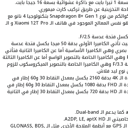
 جيجا بايت.
احة التخزينية عن طريق تركيب كارت ميموري.
الأداء يأتي الهاتف بمعالج من شركة كوالكم من نوع Snapdragon 8+ Gen 1 بتكنولوجيا 4 نانو مع
معالج رسومي من نوع Adreno 730 فهو نفس المعالج الموجود في هاتف الـ Xiaomi 12T Pro و الـ
الكاميرا الخلفية تأتي بكاميرا ثلاثية حيث تأتي الكاميرا الأولى بدقة 50 ميجا بكسل فتحة عدسة
شعر سوني IMX890 بمثبت بصري وهي الكاميرا الأساسية أما عن الكاميرا الثانية فتأتي
بدقة 8 ميجا بكسل بفتحة عدسة F/2.2 وهي الكاميرا الخاصة بالتصوير الواسع أما عن الكاميرا الثالثة
فتأتي بدقة 2 ميجا بكسل بفتحة عدسة F/3.3 وهي الكاميرا الخاصة بالتصوير الميكروسكوب للزوم
يدعم الهاتف تصوير الفيديوهات بجودة الـ 4K بدقة 2160 بكسل بمعدل التقاط 30 و60 إطار في
الثانية الواحدة كما يدعم التصوير بجودة الـ FHD بدقة 1080 بكسل بمعدل التقاط 30 و60 إطار في
الثانية الواحدة كما يدعم التصوير بجودة الـ HD بدقة 720 بكسل بمعدل التقاط 30 إطار في الثانية
يدعم الهاتف تحديد الموقع الجغرافي الـ GPS مع أنظمة الملاحة الأخرى مثل الـ GLONASS, BDS,