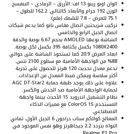
الوان اوبو رينو 13 اف: الأزرق – الرمادي – البنفسج.
الوزن 192 جرام والأبعاد كالتالي: 162.2 للطول –
75.1 للعرض – 7.8 للسُمك (ملم).
تركيب شريحتين اتصال مقاس نانو كما يدعم شبكات
اتصال الجيل الرابع والخامس.
الشاشة نوعها AMOLED بحجم 6.67 بوصة والدقة
1080X2400 بكسل بكثافة 395 بكسل لكل بوصة.
ابعاد العرض 20:9 كما تستحوذ الشاشة على حوالي
88% من الواجهة الأمامية مع سطوع 2100 نتس.
تدعم معدل تحديث 120 هرتز للحصول على تجربة
أكثر سلاسة ويمكن ضبط المعدل من الإعدادات.
علاوة على ذلك يوجد طبقة حماية AGC DT-Star2
لحماية الواجهة الأمامية ضد الخدش والكسر.
نظام التشغيل اندرويد 15 الأحدث بينما واجهة
المستخدم ColorOS 15 مع مميزات الذكاء
الاصطناعي.
المعالج كوالكم سناب دراجون 6 الجيل الأول، ثماني
النواة بتردد 2.2 جيجاهرتز وهو نفس الموجود في
Realme P1 Pro.