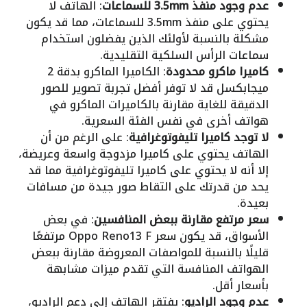
عدم وجود منفذ 3.5mm للسماعات
: الهاتف لا
يحتوي على منفذ 3.5mm للسماعات، مما قد يكون
مشكلة بالنسبة لأولئك الذين يفضلون استخدام
سماعات الرأس السلكية التقليدية.
كاميرا ماكرو محدودة
: الكاميرا الماكرو بدقة 2
ميجابكسل قد لا توفر أفضل تجربة تصوير للصور
الدقيقة للغاية مقارنة بالكاميرات الماكرو في
هواتف أخرى في نفس الفئة السعرية.
لا توجد كاميرا تليفوتوغرافية
: على الرغم من أن
الهاتف يحتوي على كاميرا مزدوجة واسعة وعريضة،
إلا أنه لا يحتوي على كاميرا تليفوتوغرافية مما قد
يحد من قدرتك على التقاط صور جيدة من مسافات
بعيدة.
سعر مرتفع مقارنة ببعض المنافسين
: في بعض
الأسواق، قد يكون سعر Oppo Reno13 F مرتفعًا
قليلًا بالنسبة للمواصفات المعروضة مقارنة ببعض
الهواتف المنافسة التي تقدم ميزات مشابهة
بأسعار أقل.
عدم وجود الراديو
: يفتقر الهاتف إلى دعم الراديو،