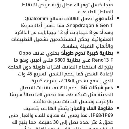
ميجابكسل توفر لك مجال رؤية عريض لالتقاط
المناظر الطبيعية.
أداء قوي
: يعمل الهاتف بمعالج Qualcomm
Snapdragon 6 Gen 1، مما يضمن أداءً سريعًا
وفعالًا مع 8 جيجابايت أو 12 جيجابايت من الذاكرة
العشوائية، يمكن للمستخدمين تشغيل التطبيقات
والألعاب الثقيلة بسلاسة.
بطارية كبيرة تدوم طويلًا
: يحتوي هاتف Oppo
Reno13 F على بطارية 5800 مللي أمبير، وهو ما
يتيح لك استخدام الهاتف لفترات طويلة دون الحاجة
لإعادة الشحن كما يدعم الشحن السريع 45 وات
الذي يسمح بشحن الهاتف بسرعة كبيرة.
دعم شبكات 5G
: يدعم الهاتف تقنيات الاتصال
الحديثة مثل شبكة 5G، مما يضمن لك اتصالاً سريعًا
بالإنترنت وتحميل البيانات بسرعة فائقة.
مقاومة الماء والغبار
: يتمتع الهاتف بتصنيف
IP68/IP69، مما يعني أنه مقاوم للماء والغبار حتى
عمق 2 متر لمدة تصل إلى 30 دقيقة، مما يتيح لك