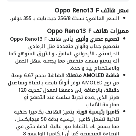
سعر هاتف Oppo Reno13 F
السعر العالمي: نسخة 256/8 جيجابايت بـ 355 دولار.
مميزات هاتف Oppo Reno13 F
تصميم عصري وأنيق
: يأتي هاتف Oppo Reno13 F
بتصميم جذاب وألوان متعددة مثل الرمادي
الجرافيتي، الأرجواني الغامق، و الأزرق المتوهج كما
أنه يتمتع بسمك منخفض مما يجعله سهل الحمل
والاستخدام بيد واحدة.
شاشة AMOLED مذهلة
: الشاشة بحجم 6.67 بوصة
من نوع AMOLED توفر ألوانًا نابضة بالحياة وتفاصيل
دقيقة، بالإضافة إلى دعمها لمعدل تحديث 120
هرتز الذي يقدم تجربة سلسة عند التصفح أو
ممارسة الألعاب.
كاميرا رئيسية قوية
: يتميز الهاتف بكاميرا خلفية
ثلاثية تشمل كاميرا رئيسية بدقة 50 ميجابكسل،
مما يسمح لك بالتقاط صور عالية الدقة حتى في
الإضاءة المنخفضة كما أن الكاميرا الواسعة 8