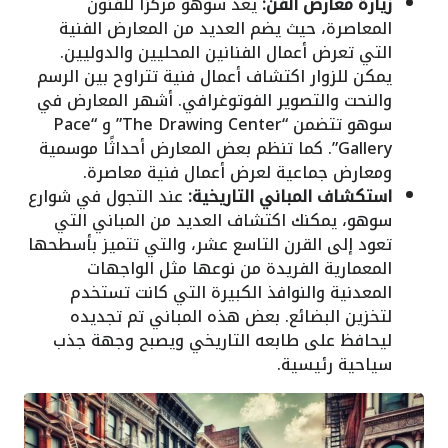
زيارة معارض الفن:
يعد سوهو مركزًا للفنون
المعاصرة، حيث يضم العديد من المعارض الفنية
التي تعرض أعمال الفنانين المحليين والدوليين.
يمكن للزوار اكتشاف أعمال فنية تتراوح بين الرسم
والنحت والتصوير الفوتوغرافي. أشهر المعارض في
سوهو تتضمن “The Drawing Center” و “Pace
Gallery”. كما تنظم بعض المعارض أحداثًا موسمية
ومعارض جماعية لعرض أعمال فنية معاصرة.
استكشاف المباني التاريخية:
عند التجول في شوارع
سوهو، يمكنك اكتشاف العديد من المباني التي
تعود إلى القرن التاسع عشر، والتي تتميز بأسطحها
المعمارية الفريدة من نوعها مثل الواجهات
المعدنية والنوافذ الكبيرة التي كانت تستخدم
لتخزين البضائع. بعض هذه المباني تم تجديده
ليحافظ على طابعه التاريخي ويصبح وجهة جذب
سياحية رئيسية.