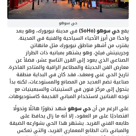
حي سوهو
يقع
حي سوهو (SoHo)
في مدينة نيويورك، وهو يعد
واحدًا من أبرز الأحياء السياحية والفنية في المدينة.
يقترب من أشهر مناطق نيويورك مثل مانهاتن
وجرينيتش فيلج، وهو يشتهر بمبانيه ذات الطراز
الصناعي الذي يعود إلى القرن التاسع عشر، فضلاً عن
معارض الفن الحديثة والمطاعم الراقية والمتاجر الفاخرة.
تاريخ الحي غني ومعقد، فقد كان في البداية منطقة
صناعية تضم العديد من المصانع والمستودعات، لكنه بدأ
يتحول إلى مركز فنون في الستينيات والسبعينيات مع
توجه الفنانين لاستخدام المباني القديمة كاستوديوهات.
على الرغم من أن
حي سوهو
شهد تطورًا هائلًا وتحولًا
اقتصاديًا على مر العقود، إلا أنه ما زال يحافظ على
طابعه الفني الفريد. يشتهر هذا الحي بشوارعه الضيقة
والمباني ذات الطابع المعماري الفريد، والتي تعكس