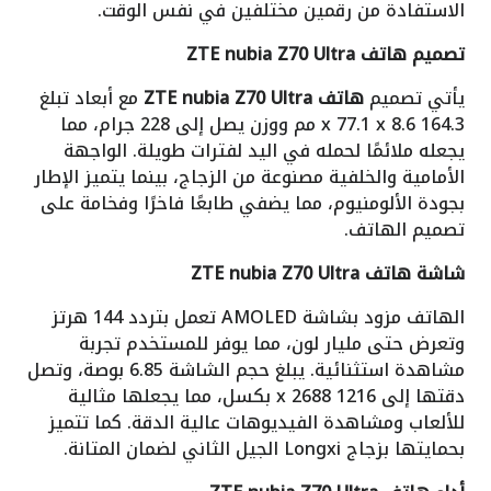
الاستفادة من رقمين مختلفين في نفس الوقت.
تصميم هاتف ZTE nubia Z70 Ultra
يأتي تصميم
هاتف ZTE nubia Z70 Ultra
مع أبعاد تبلغ
164.3 x 77.1 x 8.6 مم ووزن يصل إلى 228 جرام، مما
يجعله ملائمًا لحمله في اليد لفترات طويلة. الواجهة
الأمامية والخلفية مصنوعة من الزجاج، بينما يتميز الإطار
بجودة الألومنيوم، مما يضفي طابعًا فاخرًا وفخامة على
تصميم الهاتف.
شاشة هاتف ZTE nubia Z70 Ultra
الهاتف مزود بشاشة AMOLED تعمل بتردد 144 هرتز
وتعرض حتى مليار لون، مما يوفر للمستخدم تجربة
مشاهدة استثنائية. يبلغ حجم الشاشة 6.85 بوصة، وتصل
دقتها إلى 1216 x 2688 بكسل، مما يجعلها مثالية
للألعاب ومشاهدة الفيديوهات عالية الدقة. كما تتميز
بحمايتها بزجاج Longxi الجيل الثاني لضمان المتانة.