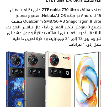
أداء هاتف ZTE nubia Z70 Ultra
يعتمد
هاتف ZTE nubia Z70 Ultra
على نظام تشغيل
Android 15 بواجهة NebulaAI OS، مدعوم بمعالج
Qualcomm SM8750-AB Snapdragon 8 Elite بتقنية
تصنيع 3 نانومتر. يتميز المعالج بأداء عالٍ ينافس الهواتف
الرائدة الأخرى. كما يأتي الهاتف بذاكرة وصول عشوائي
تتراوح بين 12 إلى 24 جيجابايت وذاكرة تخزين داخلية
تصل إلى 1 تيرابايت.