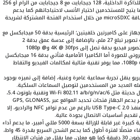
: يوفر الجهاز خيارين للذاكرة الداخلية، 128 جيجابايت مع 8 جيجابايت من الرام أو 256
ن الرام، مما يتيح للمستخدمين اختيار الأنسب لاحتياجاتهم كما يدعم
الهاتف إمكانية توسيع الذاكرة عبر بطاقة microSDXC من خلال استخدام الفتحة المشتركة لشريحة
: يحتوي الجهاز على كاميرتين خلفيتين؛ الرئيسية بدقة 50 ميجابكسل مع
فتحة عدسة f/1.8 لتصوير واسع وزاوية تصوير تبلغ 27 ملم، بالإضافة إلى عدسة عمق بدقة 2
ميجابكسل تقدم الكاميرات إمكانيات تصوير فيديو بدقة تصل إلى 4K @ 30fps و1080p @
30/60/120fps مع تقنية التثبيت الإلكتروني للصورة أما الكاميرا الأمامية فتأتي بدقة 16 ميجابكسل
مما يتيح تسجيل فيديو بدقة 1080p @ 30fps، مما يوفر تقنية مثالية لمكالمات الفيديو والتقاط
يو ينقل تجربة سماعية غامرة وغنية، إضافة إلى تميزه بوجود
: يأتي بمعايير اتصال حديثة مثل Wi-Fi 802.11 a/b/g/n/ac/6 وتقنية بلوتوث 5.4،
مما يوفر اتصال لاسلكي سريع ومستقر يدعم الجهاز فتحات تحديد المواقع عبر GPS, GLONASS,
GALILEO, BDS, QZSS ويحتوي على منفذ USB Type-C 2.0 بالرغم من عدم توافر NFC والراديو، إلا
: يأتي الهاتف ببطارية كبيرة غير قابلة للإزالة بسعة 5000 مللي أمبير، ما يدعم أداء
طويل الأمد يشجع المستخدم على البقاء متصلًا لفترة أطول كما يدعم الشحن السريع بقدرة 45 واط،
يمكنه شحن البطارية حتى 50% في غضون 30 دقيقة كما هو معلن، مما يقلل من فترات الانتظار