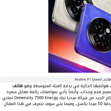
هاتف Realme P1 Speed
واتفها الذكية في بداية الفئة المتوسطة وهو
هاتف
ميم فخم وجذاب، وأيضاً يأتي بمواصفات رائعة مقابل سعره
المتميز، ومن أهم هذه المميزات هي المعالج الجيد من شركة ميديا تيك Dimensity 7300 Energy ثماني
النواة، وأيضاً يأتي بكاميرا خلفية رئيسية بدقة 50 ميجا بكسل، وفيما يلي سوف نتعرف في هذا المقال