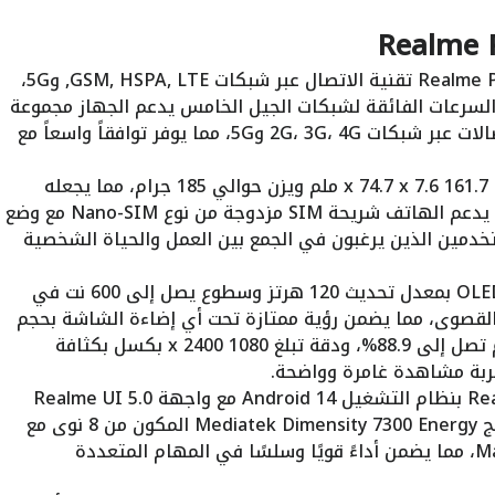
: يدعم جهاز Realme P1 Speed تقنية الاتصال عبر شبكات GSM, HSPA, LTE, و5G،
السرعات الفائقة لشبكات الجيل الخامس يدعم الجهاز مجموعة
واسعة من الترددات باند لكل من الاتصالات عبر شبكات 2G، 3G، 4G و5G، مما يوفر توافقاً واسعاً مع
: يأتي الهاتف بأبعاد 161.7 x 74.7 x 7.6 ملم ويزن حوالي 185 جرام، مما يجعله
مناسبًا للاستخدام بيد واحدة بسهولة يدعم الهاتف شريحة SIM مزدوجة من نوع Nano-SIM مع وضع
خدمين الذين يرغبون في الجمع بين العمل والحياة الشخصية
: شاشة الجهاز تأتي من نوع OLED بمعدل تحديث 120 هرتز وسطوع يصل إلى 600 نت في
نت في الظروف القصوى، مما يضمن رؤية ممتازة تحت أي إضاءة الشاشة بحجم
6.67 بوصة ذات نسبة شاشة إلى جسم تصل إلى 88.9%، ودقة تبلغ 1080 x 2400 بكسل بكثافة
: يعمل Realme P1 Speed بنظام التشغيل Android 14 مع واجهة Realme UI 5.0
السلسة والمبتكرة يتميز الجهاز بمعالج Mediatek Dimensity 7300 Energy المكون من 8 نوى مع
وحدة معالجة رسوميات Mali-G615 MC2، مما يضمن أداءً قويًا وسلسًا في المهام المتعددة