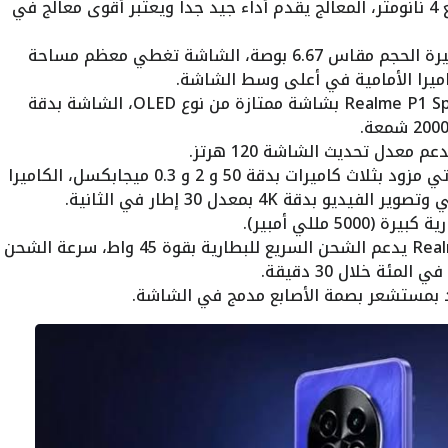
بتردد 2.5 و 2.0 جيجاهرتز وبدقة تصنيع 4 نانومتر، المعالج يقدم أداء جيد جدا ويعتبر أقوى معالج في
: الهاتف يأتي بشاشة كبيرة الحجم مقاس 6.67 بوصة، الشاشة تغطي معظم مساحة
ميرا الأمامية في أعلى وسط الشاشة.
: يأتي هاتف Realme P1 Speed بشاشة ممتازة من نوع OLED، الشاشة بدقة
م معدل تحديث الشاشة 120 هرتز.
: الهاتف يأتي مزود بثلاث كاميرات بدقة 50 و 2 و 0.3 ميجابكسل، الكاميرا
بدقة 4K بمعدل 30 إطار في الثانية.
50 مللي أمبير).
: هاتف Realme P1 Speed يدعم الشحن السريع للبطارية بقوة 45 واط، سرعة الشحن
د بمستشعر بصمة الأصابع مدمج في الشاشة.