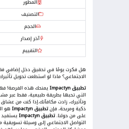
المطور
التصنيف
الحجم
آخر إصدار
التقييم
هل فكرت يومًا في تحقيق دخل إضافي فقط
الاجتماعي؟ ماذا لو استطعت تحويل تأثير
تطبيق Impactyn
يمنحك هذه الفرصة! فهو م
التي تحبها بطريقة طبيعية، فقط عبر مشار
وتأثيرك، زادت مكافآتك.إذا كنت من عشاق
ذكية ومربحة، فإن
تطبيق Impactyn
هو الخ
على من حولنا.
تطبيق Impactyn
يستفيد من
التواصل الاجتماعي إلى وسيلة تسويقية مر