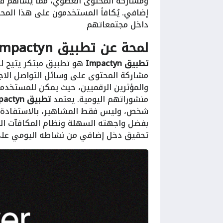
ومشاركة المحتوى العضوي، مما يساهم في
إضافي. يُكافأ المستخدمون على هذا المحتو
داخل مجتمعاتهم
لمحة عن
تطبيق Impactyn
تطبيق Impactyn
هو تطبيق مبتكر يتيح ل
مشاركة المحتوى على وسائل التواصل الاجت
والمؤثرين الرقميين، حيث يمكن للمستخدمي
منشوراتهم اليومية. يعتمد
تطبيق Impactyn
شخص، وليس فقط المشاهير، بالاستفادة من
بفضل واجهته السهلة ونظام المكافآت العا
تحقيق دخل إضافي من نشاطه اليومي على 