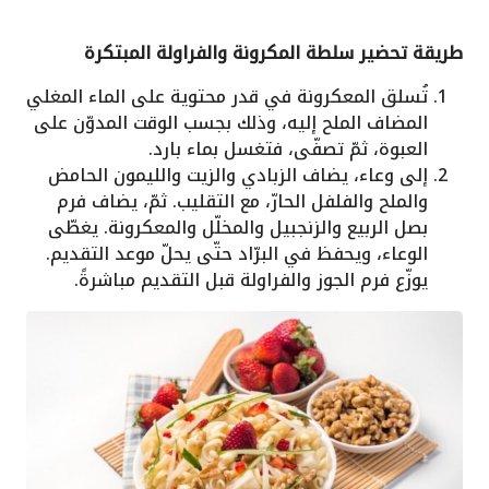
طريقة تحضير سلطة المكرونة والفراولة المبتكرة
تُسلق المعكرونة في قدر محتوية على الماء المغلي
المضاف الملح إليه، وذلك بجسب الوقت المدوّن على
العبوة، ثمّ تصفّى، فتغسل بماء بارد.
إلى وعاء، يضاف الزبادي والزيت والليمون الحامض
والملح والفلفل الحارّ، مع التقليب. ثمّ، يضاف فرم
بصل الربيع والزنجبيل والمخلّل والمعكرونة. يغطّى
الوعاء، ويحفظ في البرّاد حتّى يحلّ موعد التقديم.
يوزّع فرم الجوز والفراولة قبل التقديم مباشرةً.