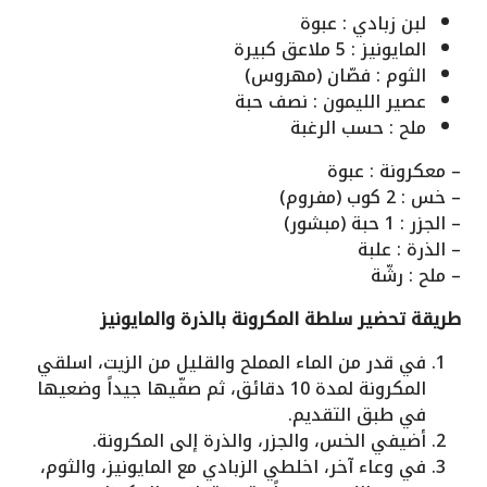
لبن زبادي : عبوة
المايونيز : 5 ملاعق كبيرة
الثوم : فصّان (مهروس)
عصير الليمون : نصف حبة
ملح : حسب الرغبة
– معكرونة : عبوة
– خس : 2 كوب (مفروم)
– الجزر : 1 حبة (مبشور)
– الذرة : علبة
– ملح : رشّة
طريقة تحضير سلطة المكرونة بالذرة والمايونيز
في قدر من الماء المملح والقليل من الزيت، اسلقي
المكرونة لمدة 10 دقائق، ثم صفّيها جيداً وضعيها
في طبق التقديم.
أضيفي الخس، والجزر، والذرة إلى المكرونة.
في وعاء آخر، اخلطي الزبادي مع المايونيز، والثوم،