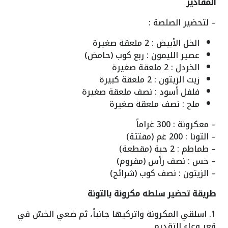
المقادير
– لتحضير الصلصة :
الخل الأبيض : 2 ملعقة صغيرة
عصير الليمون : ربع كوب (حامض)
الخردل : 2 ملعقة صغيرة
زيت الزيتون : 2 ملعقة كبيرة
فلفل أسود : نصف ملعقة صغيرة
ملح : نصف ملعقة صغيرة
– معكرونة : 300 غراماً
– التونا : 200 غم (مفتتة)
– طماطم : 2 حبة (مقطعة)
– خس : نصف رأس (مفروم)
– الزيتون : نصف كوب (شرائح)
طريقة تحضير سلطه مكرونة بالتونة
1. اسلقي المكرونة واتركيها جانباً، ثم ضعي الخسّ في
قعر وعاء التقديم.