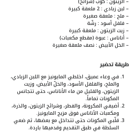
– الزيتون : كوب (شرائح)
– لبن زبادي : 2 ملعقة كبيرة
– ملح : ملعقة صغيرة
– فلفل أسود : رشّة
– زيت الزيتون : ملعقة كبيرة
– أناناس : عبوة (مقطع مكعبات)
– الخل الأبيض : نصف ملعقة صغيرة
طريقة تحضير
في وعاء عميق، اخلطي المايونيز مع اللبن الزبادي،
والملح، والفلفل الأسود، والخلّ الأبيض، وزيت
الزيتون، والقليل من ماء الأناناس، حتى تتجانس
المكونات تماماً.
أضيفي المكرونة، والفطر، وشرائح الزيتون، والذرة،
ومكعبات الأناناس فوق مزيج المايونيز.
قلّبي المكونات حتى تتداخل مع بعضها، ثم ضعي
السلطة في طبق التقديم وقدميها باردة.