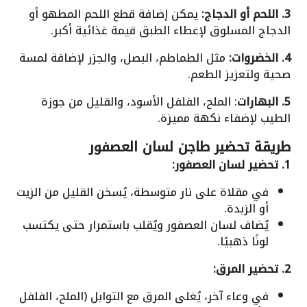
3. اللحم أو الدجاج:
يمكن إضافة قطع اللحم المطهو أو
الدجاج المسلوق لإعطاء الطبق قيمة غذائية أكبر.
4. الخضروات:
مثل الطماطم، البصل، والجزر لإضافة لمسة
صحية ولتعزيز الطعم.
5. البهارات
: الملح، الفلفل الأسود، والقليل من جوزة
الطيب لإضفاء نكهة مميزة.
طريقة تحضير طاجن لسان العصفور
1. تحضير لسان العصفور:
في مقلاة على نار متوسطة، يُسخن القليل من الزيت
أو الزبدة.
يُضاف لسان العصفور ويُقلب باستمرار حتى يكتسب
لونًا ذهبيًا.
2. تحضير المرق:
في وعاء آخر، يُغلى المرق مع التوابل (الملح، الفلفل