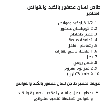
طاجن لسان عصفور بالكبد والقوانص
المقادير
1/2 كيلو
كبد وقوانص
2 كوب
لسان عصفور
عصير طماطم
1
ملعقة صلصة
رشة
ملح ، فلفل
1 ملعقة ك
سبع بهارات
بصل
فلفل رومي
2 فص
ثوم مفروم
شطه (اختياري)
طريقة تحضير طاجن لسان عصفور بالكبد والقوانص
نقطع البصل والفلفل لمكعبات صغيرة والكبد
والقوانص نقطعها تقطيع عشوائى