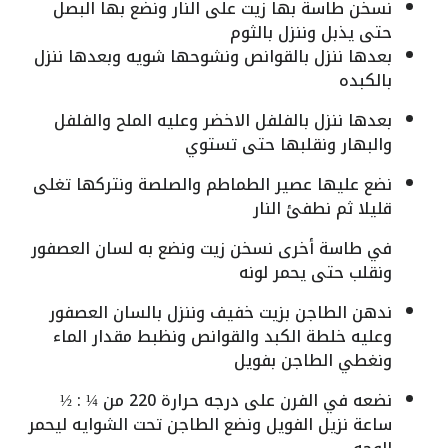
نسخن طاسة بها زيت على النار ونضع بها البصل
حتى يذبل وننزل بالثوم
بعدها ننزل بالقوانص ونشوحها شويه وبعدها ننزل
بالكبده
بعدها ننزل بالفلفل الاخضر وعليه الملح والفلفل
والبهار ونقلبها حتى تستوي
نضع عليها عصير الطماطم والصلصة ونتركها تغلى
قليلا ثم نطفئ النار
في طاسة أخرى نسخن زيت ونضع به لسان العصفور
ونقلب حتى يحمر لونه
ندهن الطاجن بزيت خفيف وننزل بالسان العصفور
وعليه خلطة الكبد والقوانص ونظبط مقدار الماء
ونغطي الطاجن بفويل
نضعه في الفرن على درجه حرارة 220 من ¼ : ½
ساعة نزيل الفويل ونضع الطاجن تحت الشوايه ليحمر