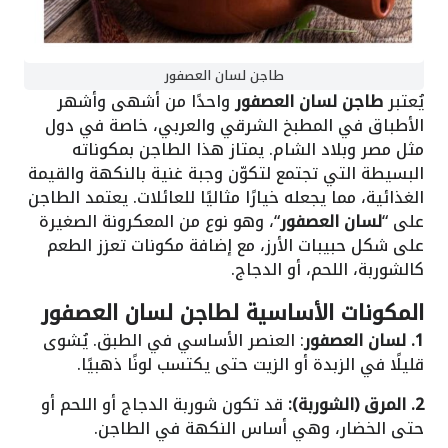
طاجن لسان العصفور
يُعتبر
طاجن لسان العصفور
واحدًا من أشهى وأشهر
الأطباق في المطبخ الشرقي والعربي، خاصة في دول
مثل مصر وبلاد الشام. يمتاز هذا الطاجن بمكوناته
البسيطة التي تجتمع لتكوّن وجبة غنية بالنكهة والقيمة
الغذائية، مما يجعله خيارًا مثاليًا للعائلات. يعتمد الطاجن
على “
لسان العصفور
“، وهو نوع من المعكرونة الصغيرة
على شكل حبيبات الأرز، مع إضافة مكونات تعزز الطعم
كالشوربة، اللحم، أو الدجاج.
المكونات الأساسية لطاجن لسان العصفور
1. لسان العصفور
: العنصر الأساسي في الطبق. يُشوى
قليلًا في الزبدة أو الزيت حتى يكتسب لونًا ذهبيًا.
2. المرق (الشوربة):
قد تكون شوربة الدجاج أو اللحم أو
حتى الخضار، وهي أساس النكهة في الطاجن.