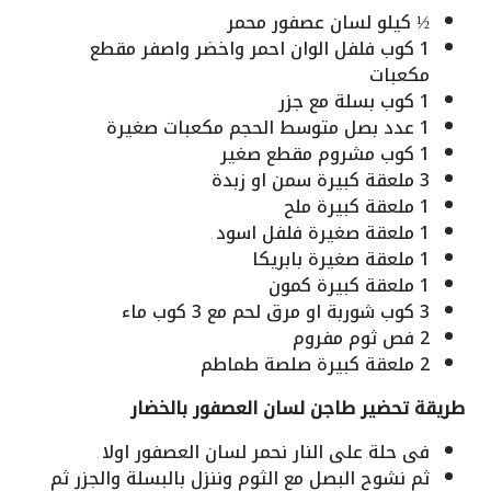
½
كيلو
لسان عصفور
محمر
1
كوب
فلفل الوان احمر واخضر واصفر
مقطع
مكعبات
1
كوب
بسلة مع جزر
1
عدد
بصل
متوسط الحجم مكعبات صغيرة
1
كوب
مشروم
مقطع صغير
3
ملعقة كبيرة
سمن او زبدة
1
ملعقة كبيرة
ملح
1
ملعقة صغيرة
فلفل اسود
1
ملعقة صغيرة
بابريكا
1
ملعقة كبيرة
كمون
3
كوب
شوربة
او مرق لحم مع 3 كوب ماء
2
فص
ثوم
مفروم
2
ملعقة كبيرة
صلصة طماطم
طريقة تحضير طاجن لسان العصفور بالخضار
فى حلة على النار نحمر لسان العصفور اولا
ثم نشوح البصل مع الثوم وننزل بالبسلة والجزر ثم